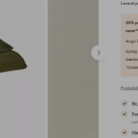
Leveret p
20% på
varer**
Angiv 
Gyldig 
Næste
Gælder
produkt
"Outlet"
Produktd
Ny
Pos
pa
Hje