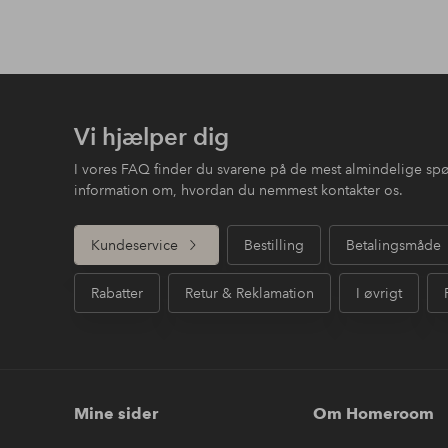
Vi hjælper dig
I vores FAQ finder du svarene på de mest almindelige sp
information om, hvordan du nemmest kontakter os.
Kundeservice
Bestilling
Betalingsmåde
Rabatter
Retur & Reklamation
I øvrigt
Mine sider
Om Homeroom