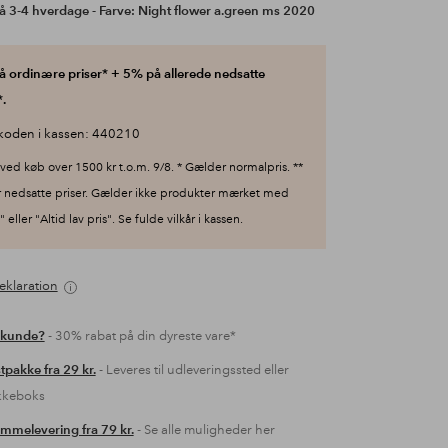
å 3-4 hverdage - Farve: Night flower a.green ms 2020
 ordinære priser* + 5% på allerede nedsatte
.
koden i kassen: 440210
ved køb over 1500 kr t.o.m. 9/8. * Gælder normalpris. **
 nedsatte priser. Gælder ikke produkter mærket med
 eller "Altid lav pris". Se fulde vilkår i kassen.
eklaration
 kunde?
- 30% rabat på din dyreste vare*
tpakke fra 29 kr.
- Leveres til udleveringssted eller
kkeboks
mmelevering fra 79 kr.
- Se alle muligheder her