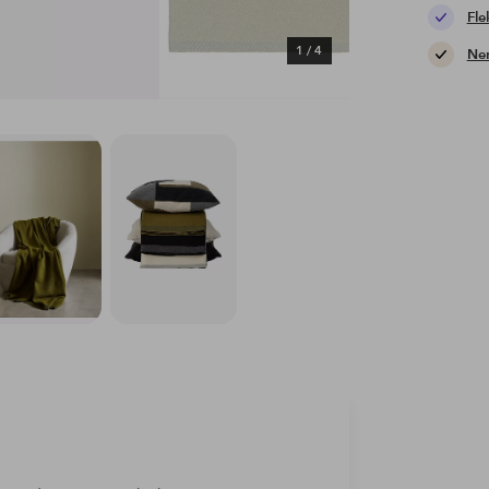
Fle
1
/
4
Nem