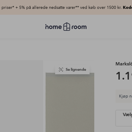
priser* + 5% på allerede nedsatte varer** ved køb over 1500 kr.
Kod
Homeroom
–
Alt
for
hjemmet
til
lav
pris
Marksl
Se lignende
1.1
Kjøp n
Vælg