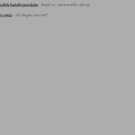
ksible betalingsmåder
- Betal nu, senere eller del op
 retur
- 30 dages returret*