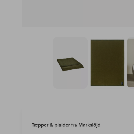
Tæpper & plaider
fra
Markslöjd