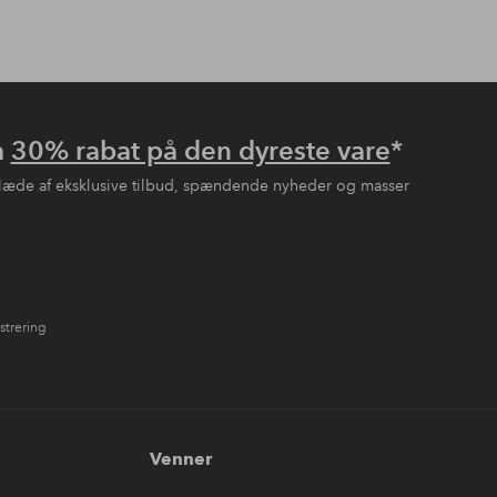
å
30% rabat på den dyreste vare
*
læde af eksklusive tilbud, spændende nyheder og masser
strering
Venner