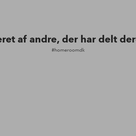
eret af andre, der har delt de
#homeroomdk