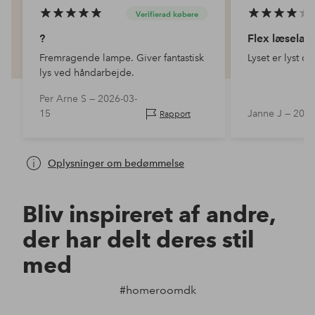
Verifierad købere
?
Flex læselam
Fremragende lampe. Giver fantastisk
Lyset er lyst og
lys ved håndarbejde.
Per Arne S —
2026-03-
15
Janne J —
2023
Rapport
Oplysninger om bedømmelse
Bliv inspireret af andre,
der har delt deres stil
med
#homeroomdk