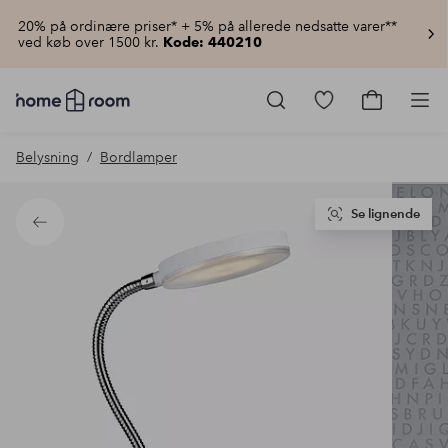
20% på ordinære priser* + 5% på allerede nedsatte varer**
ved køb over 1500 kr.
Kode: 440210
Homeroom
–
Gå
Gå
Pro
Alt
til
til
for
favoritmarkered
indkøbsku
Belysning
Bordlamper
hjemmet
produkter
til
lav
pris
Se lignende
Tilbage