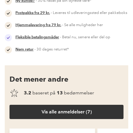
Ny kunde?
- 30% rabat på din dyreste vare*
Postpakke fra 29 kr.
- Leveres til udleveringssted eller pakkeboks
Hjemmelevering fra 79 kr.
- Se alle muligheder her
Fleksible betalingsmåder
- Betal nu, senere eller del op
Nem retur
- 30 dages returret*
Det mener andre
3.2
baseret på
13
bedømmelser
Vis alle anmeldelser (7)