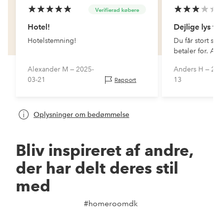
Verifierad købere
Hotel!
Dejlige lys til
Hotelstemning!
Du får stort se
betaler for. An
små pæne juste
Alexander M —
2025-
Anders H —
20
ikke får højere
03-21
13
Rapport
prisen skyldes
Oplysninger om bedømmelse
Bliv inspireret af andre,
der har delt deres stil
med
#homeroomdk