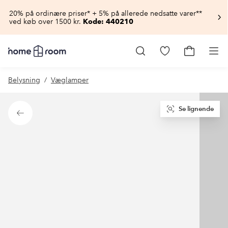
20% på ordinære priser* + 5% på allerede nedsatte varer**
ved køb over 1500 kr.
Kode: 440210
Homeroom
–
Gå
Gå
Pro
Alt
til
til
for
favoritmarkered
indkøbsku
Belysning
Væglamper
hjemmet
produkter
til
lav
pris
Se lignende
Tilbage