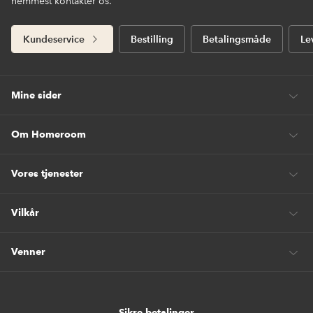
nemmest kontakter os.
Kundeservice
Bestilling
Betalingsmåde
Le
Mine sider
Om Homeroom
Vores tjenester
Vilkår
Venner
Sikre betalinger