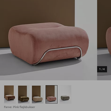
1
/
4
Farve: Pink fløjlsbukser