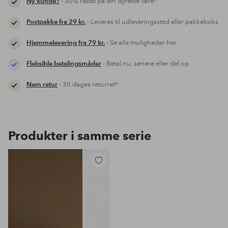
Ny kunde?
- 30% rabat på din dyreste vare*
Postpakke fra 29 kr.
- Leveres til udleveringssted eller pakkeboks
Hjemmelevering fra 79 kr.
- Se alle muligheder her
Fleksible betalingsmåder
- Betal nu, senere eller del op
Nem retur
- 30 dages returret*
Produkter i samme serie
Tilføj
til
favoritter