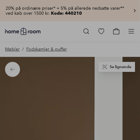
20% på ordinære priser* + 5% på allerede nedsatte varer**
ved køb over 1500 kr.
Kode: 440210
Homeroom
–
Gå
Gå
Pro
Alt
til
til
for
favoritmarkered
indkøbsku
Møbler
Fodskamler & puffer
hjemmet
produkter
til
lav
pris
Se lignende
Tilbage