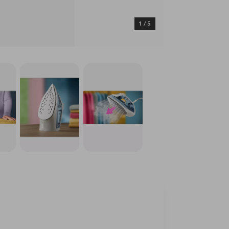
1
/
5