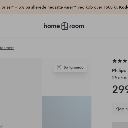
priser* + 5% på allerede nedsatte varer** ved køb over 1500 kr.
Kod
Homeroom
–
Alt
for
hjemmet
steamers
til
lav
pris
Se lignende
Philips
25g/mi
299
Kjøp n