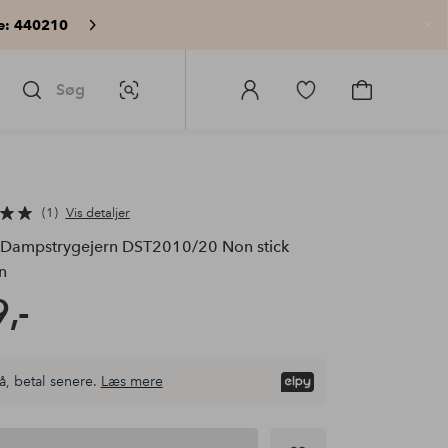
e: 440210
Lu
Søg
Billedsøgning
Log
Gå
Gå
ind
til
til
på
favoritmarkerede
indkøbskur
Homeroom
produkter
1
Vis detaljer
Dampstrygejern DST2010/20 Non stick
n
,-
å, betal senere.
Læs mere