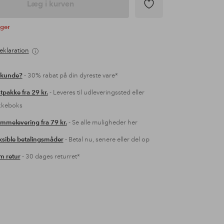
Læg i kurven
ager
eklaration
 kunde?
- 30% rabat på din dyreste vare*
tpakke fra 29 kr.
- Leveres til udleveringssted eller
kkeboks
mmelevering fra 79 kr.
- Se alle muligheder her
ksible betalingsmåder
- Betal nu, senere eller del op
 retur
- 30 dages returret*