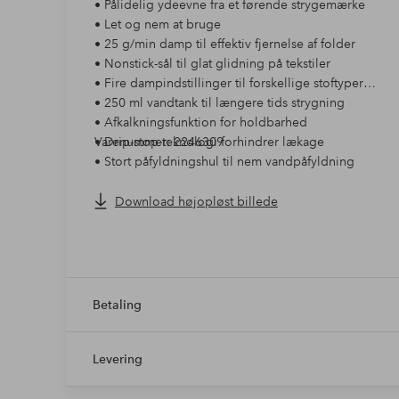
• Pålidelig ydeevne fra et førende strygemærke
• Let og nem at bruge
• 25 g/min damp til effektiv fjernelse af folder
• Nonstick-sål til glat glidning på tekstiler
• Fire dampindstillinger til forskellige stoftyper
• 250 ml vandtank til længere tids strygning
• Afkalkningsfunktion for holdbarhed
• Drip-stop-teknologi forhindrer lækage
Varenummer: 2246309
• Stort påfyldningshul til nem vandpåfyldning
• Eliminerer op til 99,9 % af alle bakterier
• Specifikationer: 30 sek. opvarmning, 2000 W, smart
Download højopløst billede
Betaling
Levering