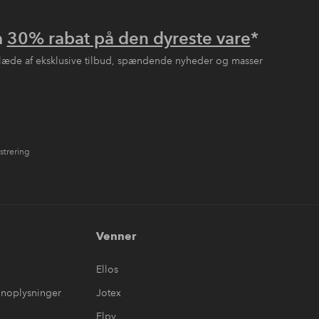
å
30% rabat på den dyreste vare
*
læde af eksklusive tilbud, spændende nyheder og masser
strering
Venner
Ellos
onoplysninger
Jotex
Elpy