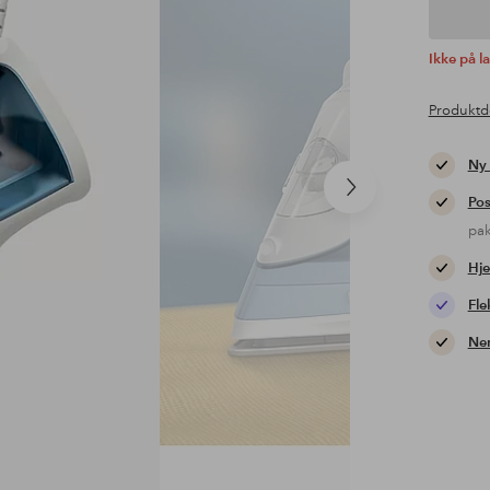
Ikke på l
Produktd
Ny
Næste
Pos
produkt
pa
Hje
Fle
Nem