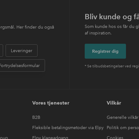
Bliv kunde og f
Som kunde hos os får du g
ørgsmål. Her finder du også
af inspiration.
Leveringer
Registrer dig
Fortrydelsesformular
* Se tilbudsbetingelser ved regi
Vores tjenester
Vilkår
B2B
Generelle vilkår
Fleksible betalingsmetoder via Elpy
Politik om pers
roup
Elpy klageadgang
Cookies