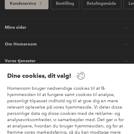
Kundeservice
Bestilling
Betalingsmåde
Le
Mine sider
Om Homeroom
Vores tjenester
Dine cookies, dit valg!
Vilkår
Homeroom bruger nødvendige cookies til at få
hjemmesiden til at fungere samt cookies til analyse,
Venner
personligt tilpasset indhold og til at give dig en mere
relevant oplevelse på vores hjemmeside. Vi deler disse
personlige data og disse cookies med de reklame- og
analysevirksomheder, vi samarbejder med. Det gør vi for
Sikre betalinger
at analysere, hvordan du bruger hjemmesiden, og for at
Vil du vide mere om
vores betalingsmuligheder
?
fremme vores markedsføring, så du kan modtage mere