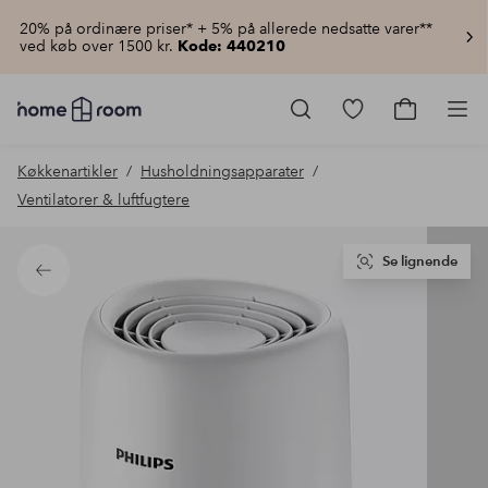
20% på ordinære priser* + 5% på allerede nedsatte varer**
ved køb over 1500 kr.
Kode: 440210
Homeroom
–
Gå
Gå
Pro
Alt
til
til
for
favoritmarkered
indkøbsku
Køkkenartikler
Husholdningsapparater
hjemmet
produkter
til
Ventilatorer & luftfugtere
lav
pris
Se lignende
Tilbage