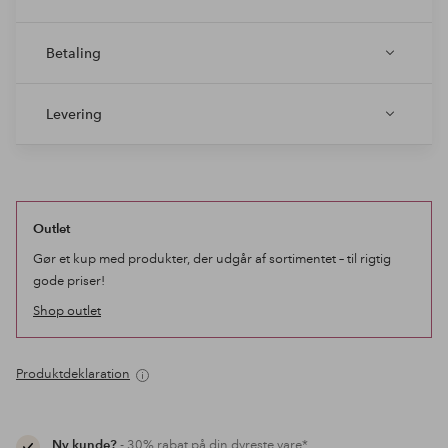
Betaling
Levering
Outlet
Gør et kup med produkter, der udgår af sortimentet – til rigtig
gode priser!
Shop outlet
Produktdeklaration
Ny kunde?
- 30% rabat på din dyreste vare*