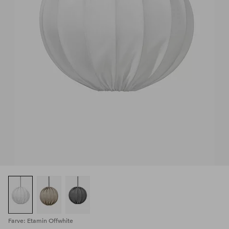
Farve: Etamin Offwhite