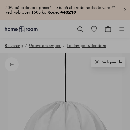
20% på ordinære priser* + 5% på allerede nedsatte varer**
ved køb over 1500 kr.
Kode: 440210
Homeroom
–
Gå
Gå
Pro
Alt
til
til
for
favoritmarkered
indkøbsku
Belysning
Udendørslamper
Loftlamper udendørs
hjemmet
produkter
til
lav
pris
Se lignende
Tilbage