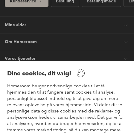
Kundeservice
Bestilling
Betalingsmåde
Le
Mine sider
Om Homeroom
Vores tjenester
Dine cookies, dit valg!
Vilkår
Homeroom bruger nødvendige cookies til at få
hjemmesiden til at fungere samt cookies til analyse,
Venner
personligt tilpasset indhold og til at give dig en mere
relevant oplevelse på vores hjemmeside. Vi deler disse
personlige data og disse cookies med de reklame- og
analysevirksomheder, vi samarbejder med. Det gør vi for
Sikre betalinger
at analysere, hvordan du bruger hjemmesiden, og for at
Vil du vide mere om
vores betalingsmuligheder
?
fremme vores markedsføring, så du kan modtage mere