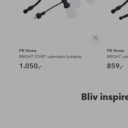
Se
lignende
PR Home
PR Home
BRIGHT START udendørs lyskæde
BRIGHT ude
1.050,-
859,-
Bliv inspir