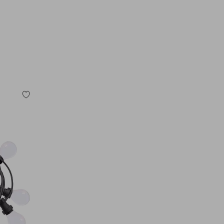
Tilføj
til
favoritter