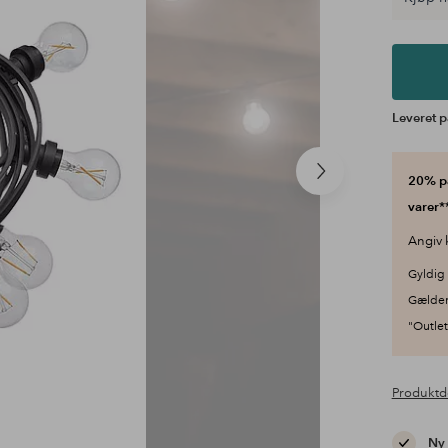
Leveret p
Næste
20% på
produkt
varer**
Angiv 
Gyldig 
Gælder
"Outlet"
Produktd
Ny