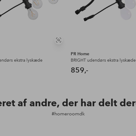
Se
lignende
PR Home
ndørs ekstra lyskæde
BRIGHT udendørs ekstra lyskæde
859,-
eret af andre, der har delt de
#homeroomdk