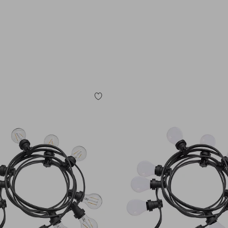
e
Tilføj
til
favoritter