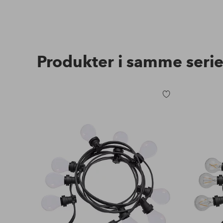
Produkter i samme seri
Tilføj
til
favoritter