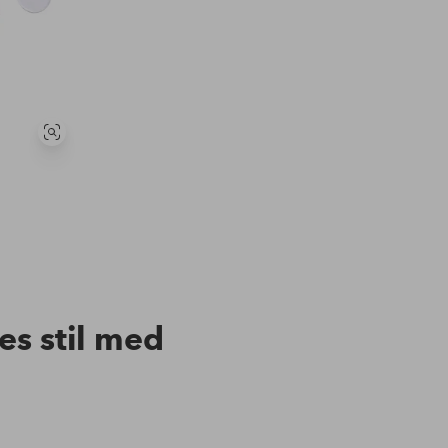
Se
lignende
res stil med