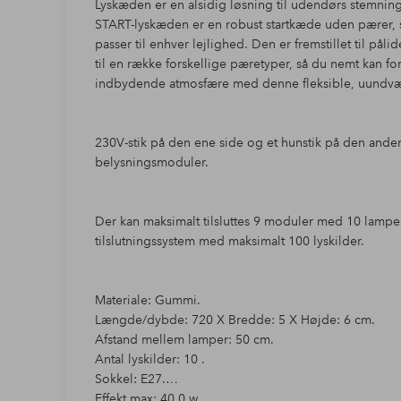
Lyskæden er en alsidig løsning til udendørs stemning,
START-lyskæden er en robust startkæde uden pærer, s
passer til enhver lejlighed. Den er fremstillet til pål
til en række forskellige pæretyper, så du nemt kan 
indbydende atmosfære med denne fleksible, uundvæ
230V-stik på den ene side og et hunstik på den anden si
belysningsmoduler.
Der kan maksimalt tilsluttes 9 moduler med 10 lampe
tilslutningssystem med maksimalt 100 lyskilder.
Materiale: Gummi.
Længde/dybde: 720 X Bredde: 5 X Højde: 6 cm.
Afstand mellem lamper: 50 cm.
Antal lyskilder: 10 .
Sokkel: E27.
Effekt max: 40.0 w.