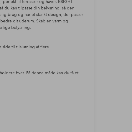
 perfekt til terrasser og haver. BRIGHT
å du kan tilpasse din belysning, så den
idelig brug og har et slankt design, der passer
forbedre dit uderum. Skab en varm og
rlige belysning.
de til tilslutning af flere
holdere hver. På denne måde kan du få et