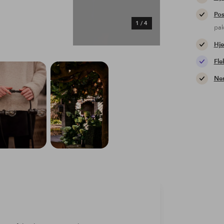
Pos
1
/
4
pa
Hje
Fle
Nem