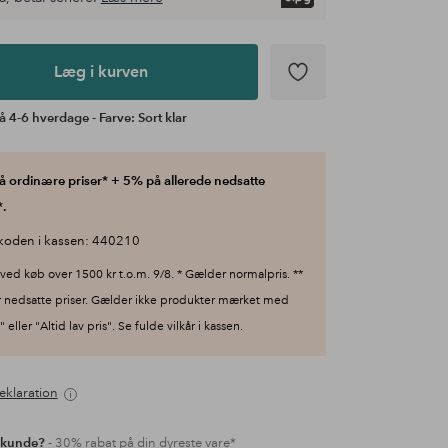
Læg i kurven
å 4-6 hverdage - Farve: Sort klar
 ordinære priser* + 5% på allerede nedsatte
.
koden i kassen: 440210
ved køb over 1500 kr t.o.m. 9/8. * Gælder normalpris. **
 nedsatte priser. Gælder ikke produkter mærket med
 eller "Altid lav pris". Se fulde vilkår i kassen.
eklaration
 kunde?
- 30% rabat på din dyreste vare*