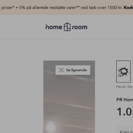
priser* + 5% på allerede nedsatte varer** ved køb over 1500 kr.
Kod
Homeroom
–
Alt
for
hjemmet
til
lav
pris
Se lignende
Farve: Sort
PR Ho
1.0
Kjøp n