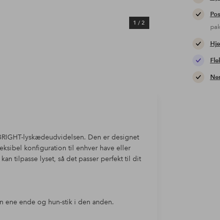
Pos
1
/
2
pa
Hje
Fle
Nem
ed BRIGHT-lyskædeudvidelsen. Den er designet
ksibel konfiguration til enhver have eller
n tilpasse lyset, så det passer perfekt til dit
den ene ende og hun-stik i den anden.