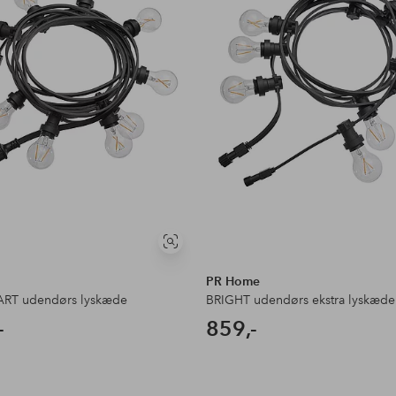
Se
lignende
PR Home
ART udendørs lyskæde
BRIGHT udendørs ekstra lyskæde
-
859,-