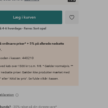
Læg i kurven
å 4-6 hverdage - Farve: Sort opal
 ordinære priser* + 5% på allerede nedsatte
.
koden i kassen: 440210
ved køb over 1500 kr t.o.m. 9/8. * Gælder normalpris. **
 nedsatte priser. Gælder ikke produkter mærket med
 eller "Altid lav pris". Se fulde vilkår i kassen.
eklaration
 kunde?
- 30% rabat på din dyreste vare*