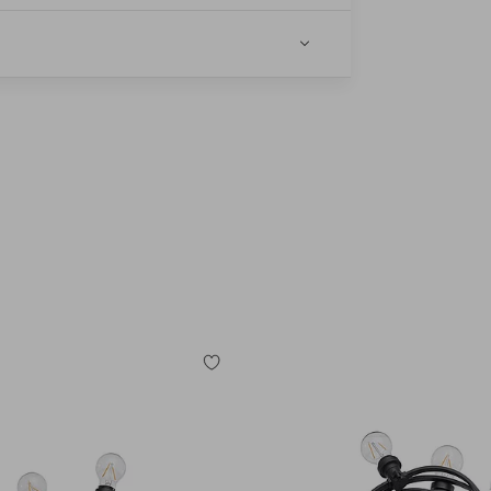
e
Tilføj
til
favoritter