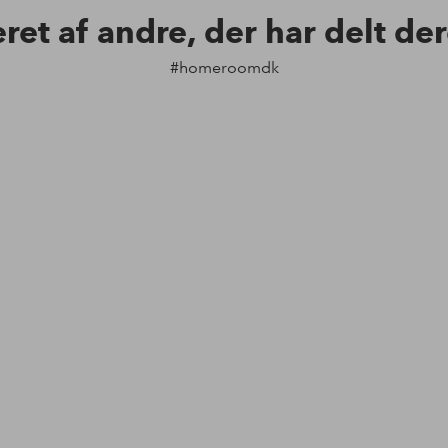
eret af andre, der har delt de
#homeroomdk