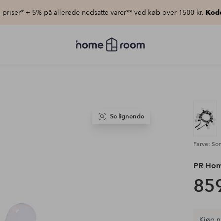
priser* + 5% på allerede nedsatte varer** ved køb over 1500 kr.
Kod
Homeroom
–
Alt
for
hjemmet
til
lav
pris
Se lignende
Farve: Sor
PR Ho
859
Kjøp n