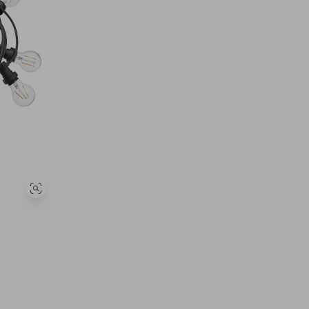
Se
lignende