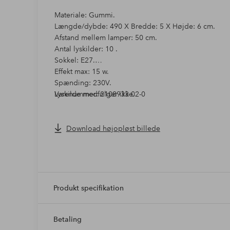
Materiale: Gummi.
Længde/dybde: 490 X Bredde: 5 X Højde: 6 cm.
Afstand mellem lamper: 50 cm.
Antal lyskilder: 10 .
Sokkel: E27.
Effekt max: 15 w.
Spænding: 230V.
Lyskilde medfølger ikke.
Varenummer: 2108933-02-0
Download højopløst billede
Produkt specifikation
Betaling