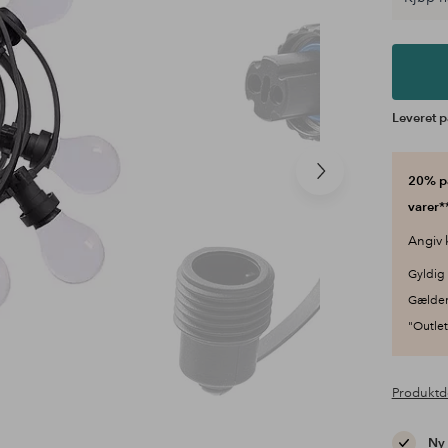
Leveret p
Næste
20% på
produkt
varer**
Angiv 
Gyldig 
Gælder
"Outlet"
Produktd
Ny