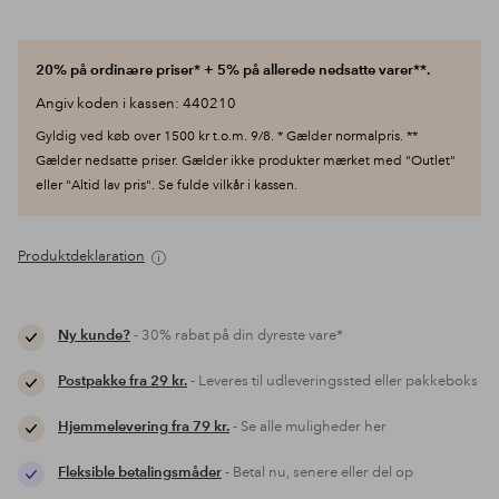
20% på ordinære priser* + 5% på allerede nedsatte varer**.
Angiv koden i kassen: 440210
Gyldig ved køb over 1500 kr t.o.m. 9/8. * Gælder normalpris. **
Gælder nedsatte priser. Gælder ikke produkter mærket med "Outlet"
eller "Altid lav pris". Se fulde vilkår i kassen.
Produktdeklaration
Ny kunde?
- 30% rabat på din dyreste vare*
Postpakke fra 29 kr.
- Leveres til udleveringssted eller pakkeboks
Hjemmelevering fra 79 kr.
- Se alle muligheder her
Fleksible betalingsmåder
- Betal nu, senere eller del op