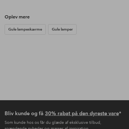
Oplev mere
Gule lampeskærme
Gule lamper
Bliv kunde og få
30% rabat på den dyreste vare
*
Som kunde hos os får du glæde af eksklusive tilbud,
spændende nyheder og masser af inspiration.