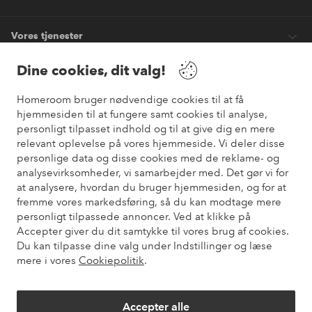
Vores tjenester
Dine cookies, dit valg!
Vilkår
Homeroom bruger nødvendige cookies til at få
hjemmesiden til at fungere samt cookies til analyse,
Venner
personligt tilpasset indhold og til at give dig en mere
relevant oplevelse på vores hjemmeside. Vi deler disse
personlige data og disse cookies med de reklame- og
analysevirksomheder, vi samarbejder med. Det gør vi for
Sikre betalinger
at analysere, hvordan du bruger hjemmesiden, og for at
Vil du vide mere om
vores betalingsmuligheder
?
fremme vores markedsføring, så du kan modtage mere
elpy
personligt tilpassede annoncer. Ved at klikke på
Accepter giver du dit samtykke til vores brug af cookies.
Du kan tilpasse dine valg under Indstillinger og læse
mere i vores
Cookiepolitik
.
Danmark - Vælg land
Accepter alle