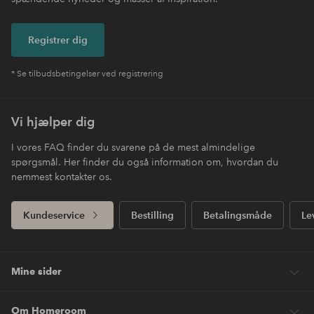
Registrer dig
* Se tilbudsbetingelser ved registrering
Vi hjælper dig
I vores FAQ finder du svarene på de mest almindelige
spørgsmål. Her finder du også information om, hvordan du
nemmest kontakter os.
Kundeservice
Bestilling
Betalingsmåde
Le
Mine sider
Om Homeroom