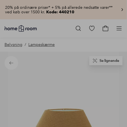
20% på ordinære priser* + 5% på allerede nedsatte varer**
ved køb over 1500 kr.
Kode: 440210
Homeroom
–
Gå
Gå
Pro
Alt
til
til
for
favoritmarkered
indkøbsku
Belysning
Lampeskærme
hjemmet
produkter
til
lav
pris
Se lignende
Tilbage