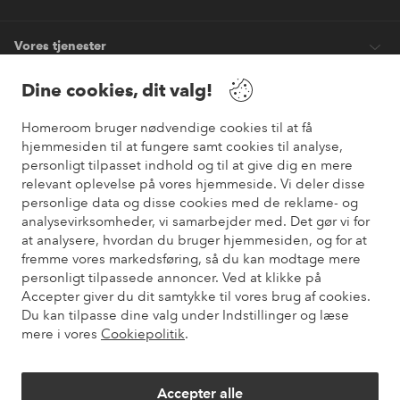
Vores tjenester
Dine cookies, dit valg!
Vilkår
Homeroom bruger nødvendige cookies til at få
hjemmesiden til at fungere samt cookies til analyse,
Venner
personligt tilpasset indhold og til at give dig en mere
relevant oplevelse på vores hjemmeside. Vi deler disse
personlige data og disse cookies med de reklame- og
analysevirksomheder, vi samarbejder med. Det gør vi for
Sikre betalinger
at analysere, hvordan du bruger hjemmesiden, og for at
Vil du vide mere om
vores betalingsmuligheder
?
fremme vores markedsføring, så du kan modtage mere
elpy
personligt tilpassede annoncer. Ved at klikke på
Accepter giver du dit samtykke til vores brug af cookies.
Du kan tilpasse dine valg under Indstillinger og læse
mere i vores
Cookiepolitik
.
Danmark - Vælg land
Accepter alle