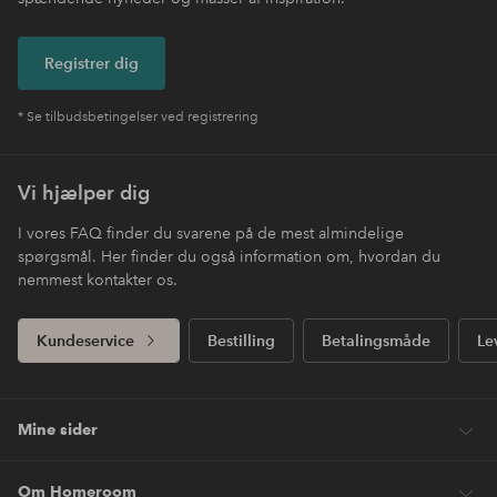
Registrer dig
* Se tilbudsbetingelser ved registrering
Vi hjælper dig
I vores FAQ finder du svarene på de mest almindelige
spørgsmål. Her finder du også information om, hvordan du
nemmest kontakter os.
Kundeservice
Bestilling
Betalingsmåde
Le
Mine sider
Om Homeroom