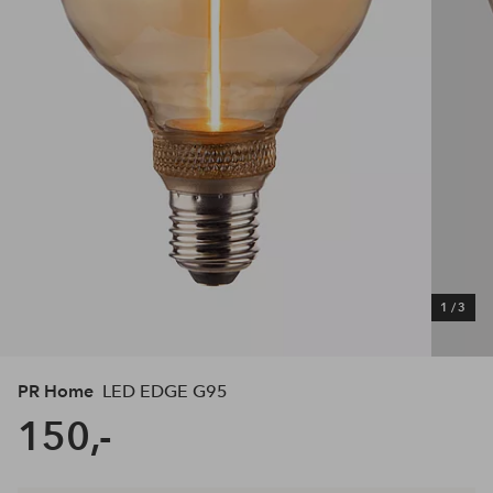
1
/
3
PR Home
LED EDGE G95
150,-