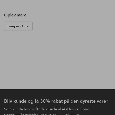
Oplev mere
Lamper - Guld
Bliv kunde og få
30% rabat på den dyreste vare
*
Som kunde hos os får du glæde af eksklusive tilbud,
spændende nyheder og masser af inspiration.