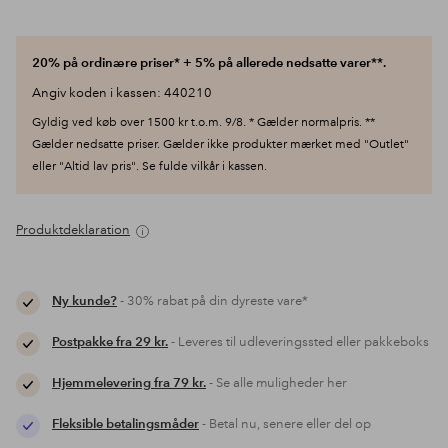
20% på ordinære priser* + 5% på allerede nedsatte varer**.
Angiv koden i kassen: 440210
Gyldig ved køb over 1500 kr t.o.m. 9/8. * Gælder normalpris. **
Gælder nedsatte priser. Gælder ikke produkter mærket med "Outlet"
eller "Altid lav pris". Se fulde vilkår i kassen.
Produktdeklaration
Ny kunde?
- 30% rabat på din dyreste vare*
Postpakke fra 29 kr.
- Leveres til udleveringssted eller pakkeboks
Hjemmelevering fra 79 kr.
- Se alle muligheder her
Fleksible betalingsmåder
- Betal nu, senere eller del op