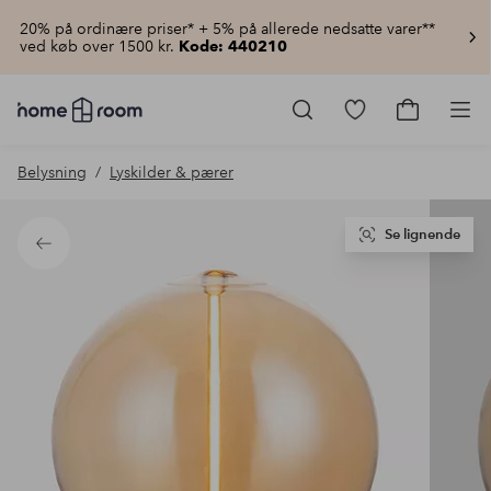
20% på ordinære priser* + 5% på allerede nedsatte varer**
ved køb over 1500 kr.
Kode: 440210
Homeroom
–
Gå
Gå
Pro
Alt
til
til
for
favoritmarkered
indkøbsku
Belysning
Lyskilder & pærer
hjemmet
produkter
til
lav
pris
Se lignende
Tilbage