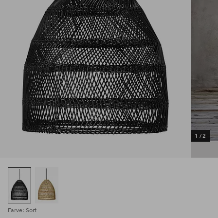
1
/
2
Farve: Sort