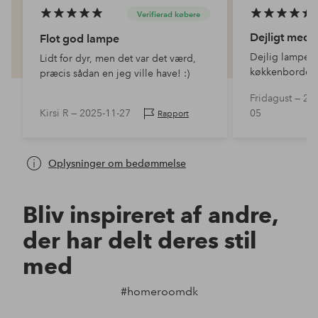
Verifierad købere
Dejligt med 
Flot god lampe
Dejlig lampe, 
Lidt for dyr, men det var det værd,
køkkenbordet,
præcis sådan en jeg ville have! :)
hyggelig fakto
Fridagust —
202
Kirsi R —
2025-11-27
05
Rapport
Oplysninger om bedømmelse
Bliv inspireret af andre,
der har delt deres stil
med
#homeroomdk