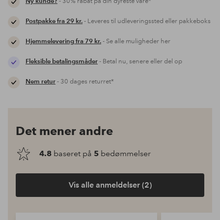
Ny kunde?
- 30% rabat på din dyreste vare*
Postpakke fra 29 kr.
- Leveres til udleveringssted eller pakkeboks
Hjemmelevering fra 79 kr.
- Se alle muligheder her
Fleksible betalingsmåder
- Betal nu, senere eller del op
Nem retur
- 30 dages returret*
Det mener andre
4.8
baseret på
5
bedømmelser
Vis alle anmeldelser (2)