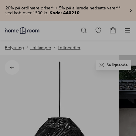
20% på ordinære priser* + 5% på allerede nedsatte varer**
ved køb over 1500 kr.
Kode: 440210
Homeroom
–
Gå
Gå
Pro
Alt
til
til
for
favoritmarkered
indkøbsku
Belysning
Loftlamper
Loftpendler
hjemmet
produkter
til
lav
pris
Se lignende
Tilbage