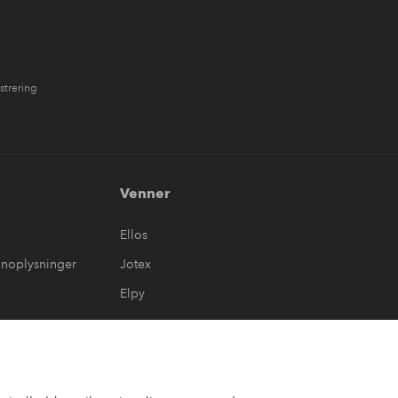
strering
Venner
Ellos
onoplysninger
Jotex
Elpy