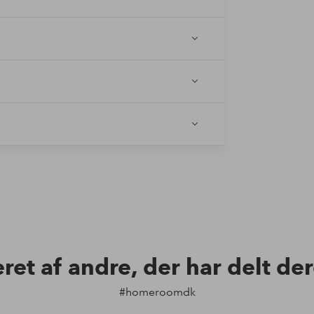
eret af andre, der har delt de
#homeroomdk