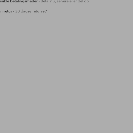
ksible betalingsmåder
- Betal nu, senere eller del op
 retur
- 30 dages returret*