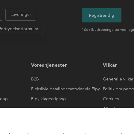
Leveringer
Registrer dig
Fortrydelsesformular
* Se tilbudsbetingelser ved regi
Vores tjenester
Vilkår
B2B
Generelle vilkår
Fleksible betalingsmetoder via Elpy
Politik om pers
roup
Elpy klageadgang
Cookies
Affiliate
læring
#yeshomeroom