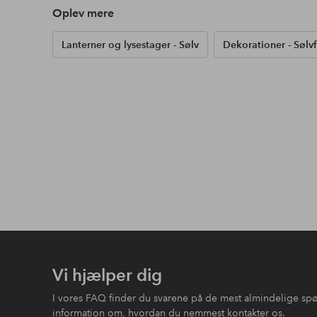
Oplev mere
Lanterner og lysestager - Sølv
Dekorationer - Sølvf
Vi hjælper dig
I vores FAQ finder du svarene på de mest almindelige sp
information om, hvordan du nemmest kontakter os.