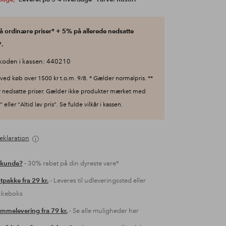
 ordinære priser* + 5% på allerede nedsatte
.
koden i kassen: 440210
ved køb over 1500 kr t.o.m. 9/8. * Gælder normalpris. **
 nedsatte priser. Gælder ikke produkter mærket med
 eller "Altid lav pris". Se fulde vilkår i kassen.
eklaration
 kunde?
- 30% rabat på din dyreste vare*
tpakke fra 29 kr.
- Leveres til udleveringssted eller
kkeboks
mmelevering fra 79 kr.
- Se alle muligheder her