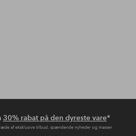
å
30% rabat på den dyreste vare
*
læde af eksklusive tilbud, spændende nyheder og masser