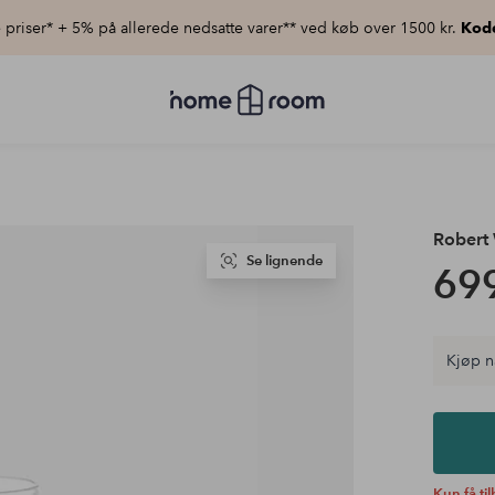
priser* + 5% på allerede nedsatte varer** ved køb over 1500 kr.
Kod
Homeroom
–
Alt
for
hjemmet
til
lav
pris
Robert
Se lignende
699
Kjøp n
Kun få ti