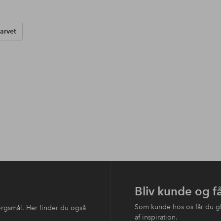
arvet
Bliv kunde og f
Som kunde hos os får du g
ørgsmål. Her finder du også
af inspiration.