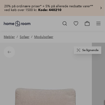
20% på ordinære priser* + 5% på allerede nedsatte varer**
ved køb over 1500 kr.
Kode: 440210
Homeroom
–
Gå
Gå
Pro
Alt
til
til
for
favoritmarkered
indkøbsku
Møbler
Sofaer
Modulsofaer
hjemmet
produkter
til
lav
pris
Se lignende
Tilbage