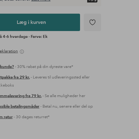
Læg i kurven
å 4-6 hverdage - Farve: Ek
eklaration
 kunde?
- 30% rabat på din dyreste vare*
tpakke fra 29 kr.
- Leveres til udleveringssted eller
kkeboks
mmelevering fra 79 kr.
- Se alle muligheder her
ksible betalingsmåder
- Betal nu, senere eller del op
 retur
- 30 dages returret*