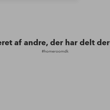
eret af andre, der har delt de
#homeroomdk