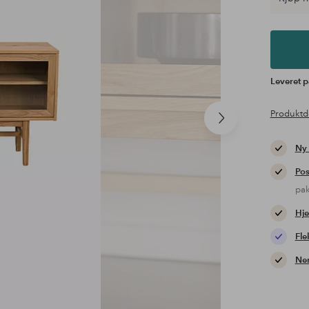
Leveret p
Produktd
Næste
produkt
Ny
Pos
pa
Hje
Fle
Nem