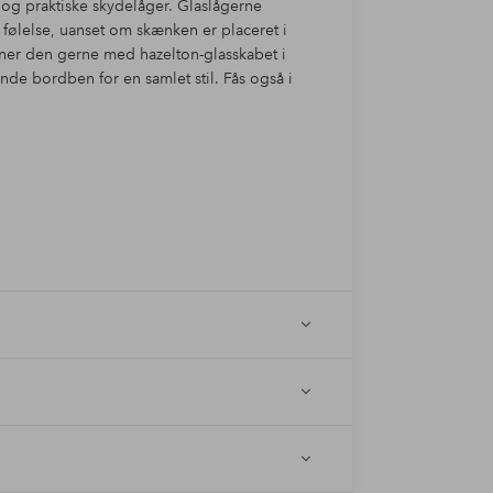
g og praktiske skydelåger. Glaslågerne
følelse, uanset om skænken er placeret i
ner den gerne med hazelton-glasskabet i
de bordben for en samlet stil. Fås også i