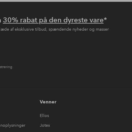
å
30% rabat på den dyreste vare
*
læde af eksklusive tilbud, spændende nyheder og masser
strering
Venner
Ellos
onoplysninger
Jotex