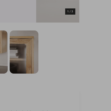
1
/
3