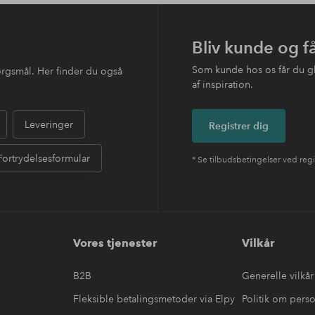
Bliv kunde og f
Som kunde hos os får du g
ørgsmål. Her finder du også
af inspiration.
Leveringer
Registrer dig
Fortrydelsesformular
* Se tilbudsbetingelser ved regi
Vores tjenester
Vilkår
B2B
Generelle vilkår
Fleksible betalingsmetoder via Elpy
Politik om pers