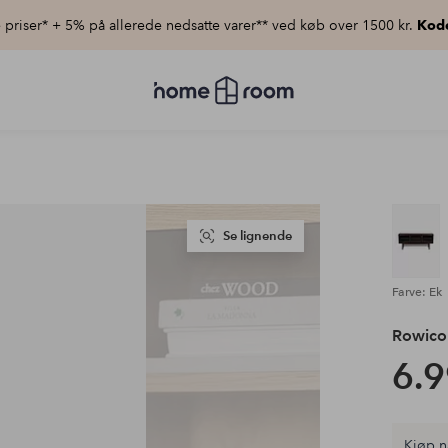
priser* + 5% på allerede nedsatte varer** ved køb over 1500 kr.
Kod
Homeroom
–
Alt
for
hjemmet
til
lav
pris
Se lignende
Farve: Ek
Rowic
6.9
Kjøp n