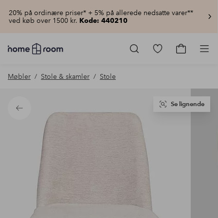
20% på ordinære priser* + 5% på allerede nedsatte varer**
ved køb over 1500 kr.
Kode: 440210
Homeroom
–
Gå
Gå
Pro
Alt
til
til
for
favoritmarkered
indkøbsku
Møbler
Stole & skamler
Stole
hjemmet
produkter
til
lav
pris
Se lignende
Tilbage