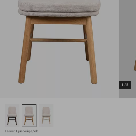
1
/
5
Farve: Ljusbeige/ek