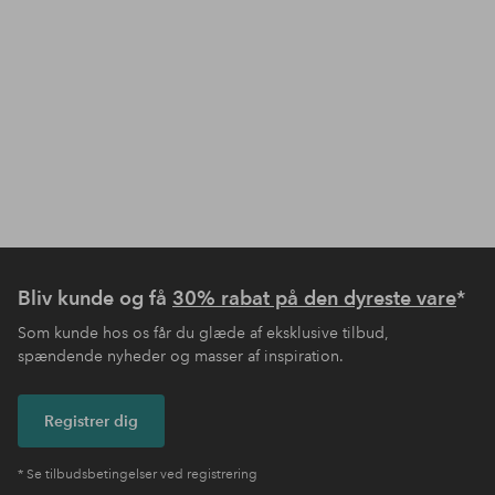
Bliv kunde og få
30% rabat på den dyreste vare
*
Som kunde hos os får du glæde af eksklusive tilbud,
spændende nyheder og masser af inspiration.
Registrer dig
* Se tilbudsbetingelser ved registrering