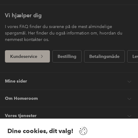
Vi hjælper dig
I vores FAQ finder du svarene på de mest almindelige
spørgsmål. Her finder du også information om, hvordan du
nemmest kontakter os.
Kundeservice
Bestilling
Betalingsmåde
Le
Mine sider
Om Homeroom
Vores tjenester
Dine cookies, dit valg!
Vilkår