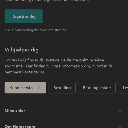
Registrer dig
* Se tilbudsbetingelser ved registrering
Vi hjælper dig
I vores FAQ finder du svarene på de mest almindelige
spørgsmål. Her finder du også information om, hvordan du
nemmest kontakter os.
Kundeservice
Bestilling
Betalingsmåde
Le
Mine sider
Om Homeroom