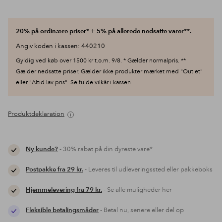
20% på ordinære priser* + 5% på allerede nedsatte varer**.
Angiv koden i kassen: 440210
Gyldig ved køb over 1500 kr t.o.m. 9/8. * Gælder normalpris. **
Gælder nedsatte priser. Gælder ikke produkter mærket med "Outlet"
eller "Altid lav pris". Se fulde vilkår i kassen.
Produktdeklaration
Ny kunde?
- 30% rabat på din dyreste vare*
Postpakke fra 29 kr.
- Leveres til udleveringssted eller pakkeboks
Hjemmelevering fra 79 kr.
- Se alle muligheder her
Fleksible betalingsmåder
- Betal nu, senere eller del op