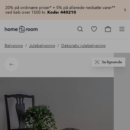
20% på ordinære priser* + 5% på allerede nedsatte varer**
ved køb over 1500 kr.
Kode: 440210
Homeroom
–
Gå
Gå
Pro
Alt
til
til
for
favoritmarkered
indkøbsku
Belysning
Julebelysning
Dekorativ julebelysning
hjemmet
produkter
til
lav
pris
Se lignende
Tilbage