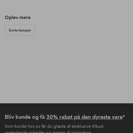
Oplev mere
Sorte lamper
Bliv kunde og få
30% rabat på den dyreste vare
*
Som kunde hos os får du glæde af eksklusive tilbud,
spændende nyheder og masser af inspiration.