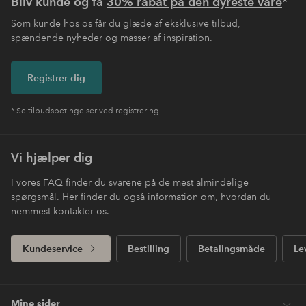
Bliv kunde og få
30% rabat på den dyreste vare
*
Som kunde hos os får du glæde af eksklusive tilbud,
spændende nyheder og masser af inspiration.
Registrer dig
* Se tilbudsbetingelser ved registrering
Vi hjælper dig
I vores FAQ finder du svarene på de mest almindelige
spørgsmål. Her finder du også information om, hvordan du
nemmest kontakter os.
Kundeservice
Bestilling
Betalingsmåde
Le
Mine sider