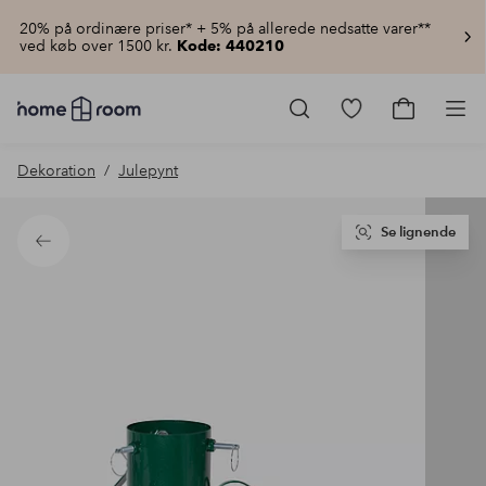
20% på ordinære priser* + 5% på allerede nedsatte varer**
ved køb over 1500 kr.
Kode: 440210
Homeroom
–
Gå
Gå
Pro
Alt
til
til
for
favoritmarkered
indkøbsku
Dekoration
Julepynt
hjemmet
produkter
til
lav
pris
Se lignende
Tilbage