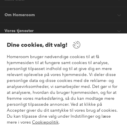
Om Homeroom
Vores tjenester
Dine cookies, dit valg!
Vilkår
Homeroom bruger nødvendige cookies til at få
hjemmesiden til at fungere samt cookies til analyse,
Venner
personligt tilpasset indhold og til at give dig en mere
relevant oplevelse på vores hjemmeside. Vi deler disse
personlige data og disse cookies med de reklame- og
analysevirksomheder, vi samarbejder med. Det gør vi for
Sikre betalinger
at analysere, hvordan du bruger hjemmesiden, og for at
Vil du vide mere om
vores betalingsmuligheder
?
fremme vores markedsføring, så du kan modtage mere
elpy
personligt tilpassede annoncer. Ved at klikke på
Accepter giver du dit samtykke til vores brug af cookies.
Du kan tilpasse dine valg under Indstillinger og læse
mere i vores
Cookiepolitik
.