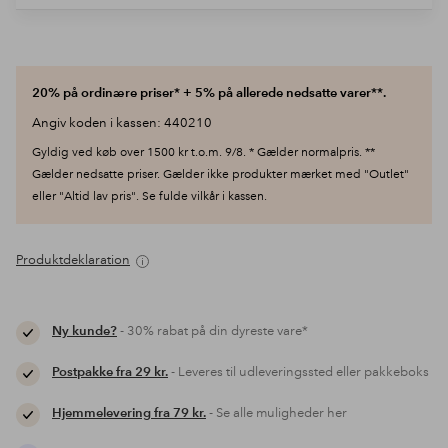
20% på ordinære priser* + 5% på allerede nedsatte varer**.
Angiv koden i kassen: 440210
Gyldig ved køb over 1500 kr t.o.m. 9/8. * Gælder normalpris. **
Gælder nedsatte priser. Gælder ikke produkter mærket med "Outlet"
eller "Altid lav pris". Se fulde vilkår i kassen.
Produktdeklaration
Ny kunde?
- 30% rabat på din dyreste vare*
Postpakke fra 29 kr.
- Leveres til udleveringssted eller pakkeboks
Hjemmelevering fra 79 kr.
- Se alle muligheder her