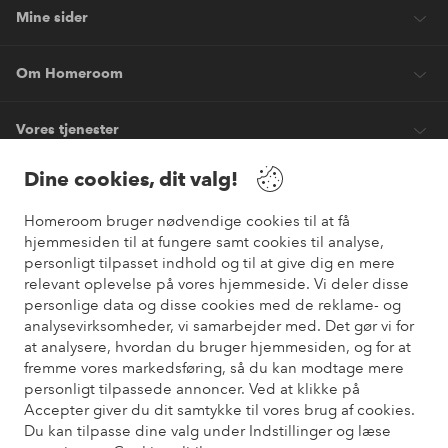
Mine sider
Om Homeroom
Vores tjenester
Dine cookies, dit valg!
Vilkår
Homeroom bruger nødvendige cookies til at få
hjemmesiden til at fungere samt cookies til analyse,
Venner
personligt tilpasset indhold og til at give dig en mere
relevant oplevelse på vores hjemmeside. Vi deler disse
personlige data og disse cookies med de reklame- og
analysevirksomheder, vi samarbejder med. Det gør vi for
Sikre betalinger
at analysere, hvordan du bruger hjemmesiden, og for at
Vil du vide mere om
vores betalingsmuligheder
?
fremme vores markedsføring, så du kan modtage mere
elpy
personligt tilpassede annoncer. Ved at klikke på
Accepter giver du dit samtykke til vores brug af cookies.
Du kan tilpasse dine valg under Indstillinger og læse