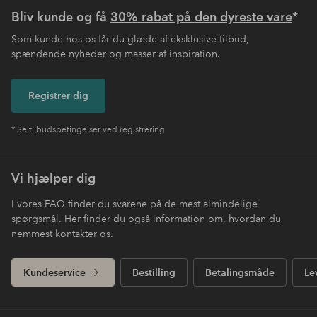
Bliv kunde og få
30% rabat på den dyreste vare
*
Som kunde hos os får du glæde af eksklusive tilbud,
spændende nyheder og masser af inspiration.
Registrer dig
* Se tilbudsbetingelser ved registrering
Vi hjælper dig
I vores FAQ finder du svarene på de mest almindelige
spørgsmål. Her finder du også information om, hvordan du
nemmest kontakter os.
Kundeservice
Bestilling
Betalingsmåde
Le