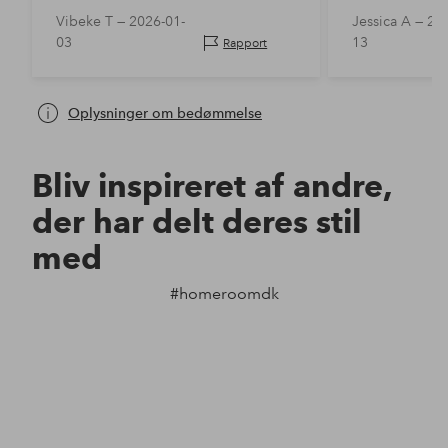
Vibeke T —
2026-01-
Jessica A —
202
03
13
Rapport
Oplysninger om bedømmelse
Bliv inspireret af andre,
der har delt deres stil
med
#homeroomdk