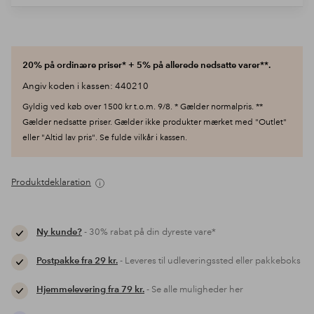
20% på ordinære priser* + 5% på allerede nedsatte varer**.
Angiv koden i kassen: 440210
Gyldig ved køb over 1500 kr t.o.m. 9/8. * Gælder normalpris. **
Gælder nedsatte priser. Gælder ikke produkter mærket med "Outlet"
eller "Altid lav pris". Se fulde vilkår i kassen.
Produktdeklaration
Ny kunde?
- 30% rabat på din dyreste vare*
Postpakke fra 29 kr.
- Leveres til udleveringssted eller pakkeboks
Hjemmelevering fra 79 kr.
- Se alle muligheder her