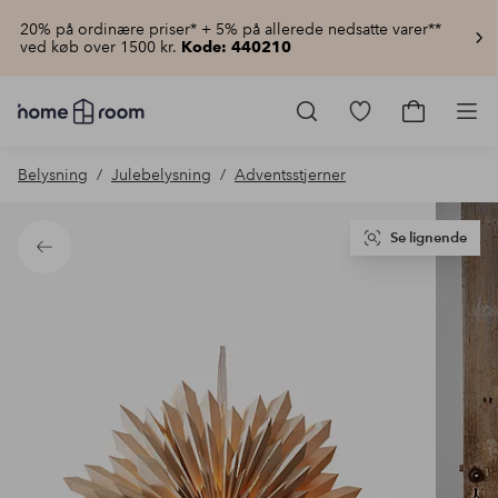
20% på ordinære priser* + 5% på allerede nedsatte varer**
ved køb over 1500 kr.
Kode: 440210
Homeroom
–
Gå
Gå
Pro
Alt
til
til
for
favoritmarkered
indkøbsku
Belysning
Julebelysning
Adventsstjerner
hjemmet
produkter
til
lav
pris
Se lignende
Tilbage