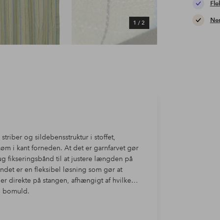
Fle
Nem
1
/
2
riber og sildebensstruktur i stoffet,
m i kant forneden. At det er garnfarvet gør
ug fikseringsbånd til at justere længden på
ndet er en fleksibel løsning som gør at
r direkte på stangen, afhængigt af hvilken
ld du ønsker på gardinet. 100% bomuld.