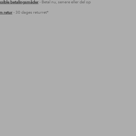
ksible betalingsmåder
- Betal nu, senere eller del op
 retur
- 30 dages returret*