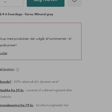
å 4-6 hverdage - Farve: Mineral gray
 kup med produkter, der udgår af sortimentet – til
gode priser!
utlet
eklaration
 kunde?
- 30% rabat på din dyreste vare*
tpakke fra 29 kr.
- Leveres til udleveringssted eller
kkeboks
mmelevering fra 79 kr.
- Se alle muligheder her