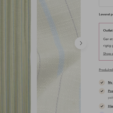
Leveret p
Outlet
Gør et
Næste
rigtig 
produkt
Shop o
Produktd
Ny
Pos
pa
Hje