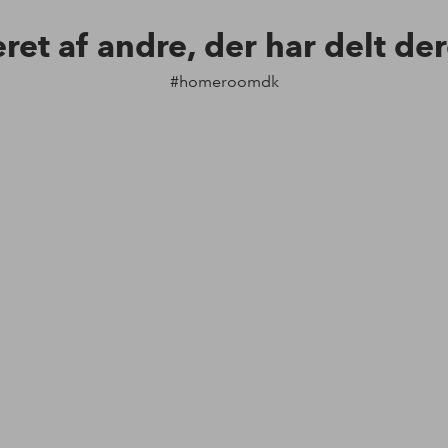
eret af andre, der har delt de
#homeroomdk