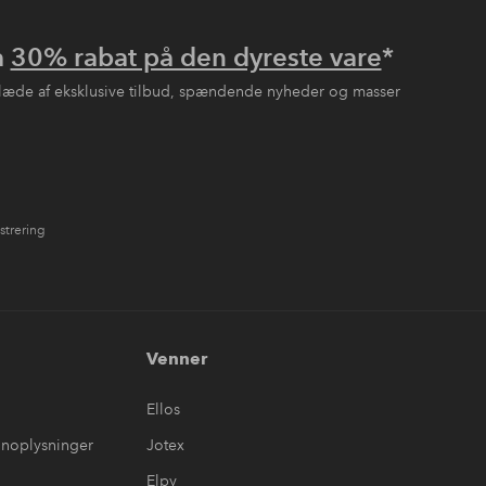
å
30% rabat på den dyreste vare
*
læde af eksklusive tilbud, spændende nyheder og masser
strering
Venner
Ellos
onoplysninger
Jotex
Elpy