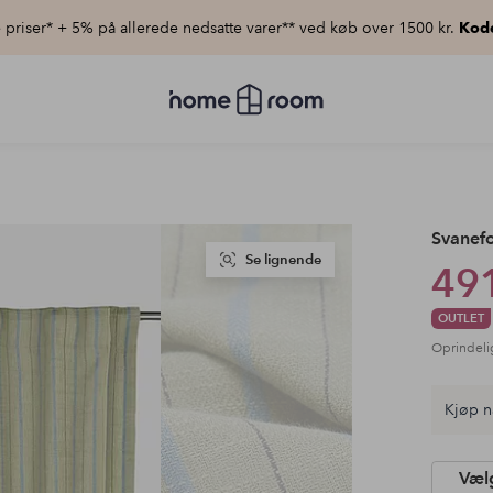
priser* + 5% på allerede nedsatte varer** ved køb over 1500 kr.
Kod
Homeroom
–
Alt
for
hjemmet
til
lav
pris
Svanefo
Se lignende
491
OUTLET
Oprindeli
Kjøp n
Vælg