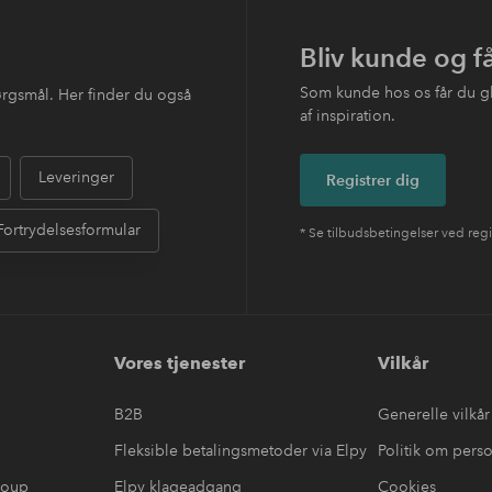
Bliv kunde og f
Som kunde hos os får du g
ørgsmål. Her finder du også
af inspiration.
Leveringer
Registrer dig
Fortrydelsesformular
* Se tilbudsbetingelser ved regi
Vores tjenester
Vilkår
B2B
Generelle vilkår
Fleksible betalingsmetoder via Elpy
Politik om pers
roup
Elpy klageadgang
Cookies