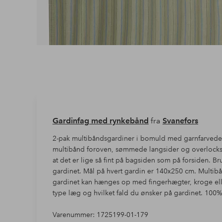
Gardinfag med rynkebånd
fra
Svanefors
2-pak multibåndsgardiner i bomuld med garnfarvede st
multibånd foroven, sømmede langsider og overlocksø
at det er lige så fint på bagsiden som på forsiden. Br
gardinet. Mål på hvert gardin er 140x250 cm. Multibå
gardinet kan hænges op med fingerhægter, kroge elle
type læg og hvilket fa
Varenummer: 1725199-01-179