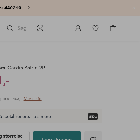
e: 440210
Lu
Søg
Billedsøgning
Log
Gå
Gå
ind
til
til
på
favoritmarkerede
indkøbskur
Homeroom
produkter
rs
Gardin Astrid 2P
,-
Mere info
g pris
1.403,-
å, betal senere.
Læs mere
 størrelse
Læg i kurven