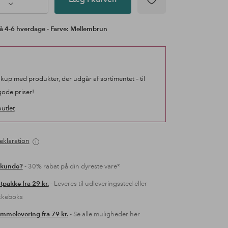
å 4-6 hverdage - Farve: Mellembrun
 kup med produkter, der udgår af sortimentet – til
gode priser!
utlet
eklaration
 kunde?
- 30% rabat på din dyreste vare*
tpakke fra 29 kr.
- Leveres til udleveringssted eller
kkeboks
mmelevering fra 79 kr.
- Se alle muligheder her