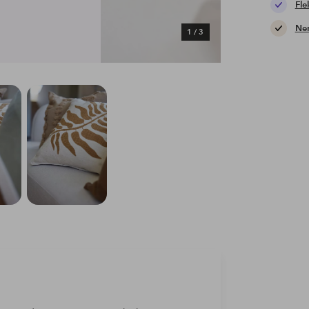
Fle
Nem
1
/
3