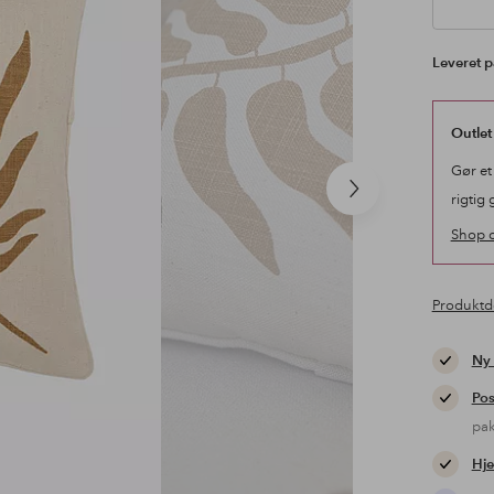
Leveret p
Outlet
Gør et
Næste
rigtig 
produkt
Shop o
Produktd
Ny
Pos
pa
Hje