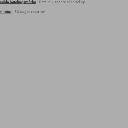
ksible betalingsmåder
- Betal nu, senere eller del op
 retur
- 30 dages returret*