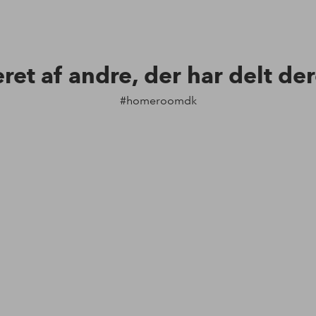
eret af andre, der har delt de
#homeroomdk