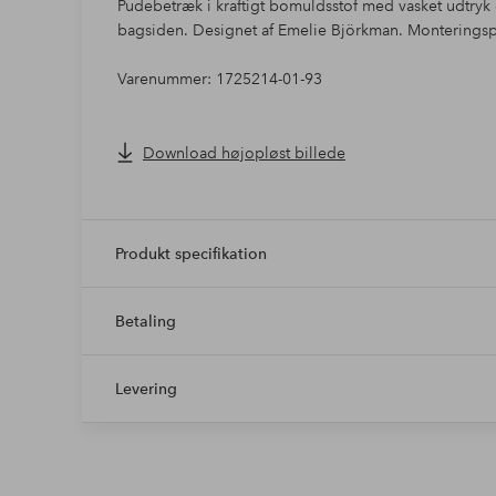
Pudebetræk i kraftigt bomuldsstof med vasket udtryk
bagsiden. Designet af Emelie Björkman. Monterings
Varenummer: 1725214-01-93
Download højopløst billede
Produkt specifikation
Betaling
Levering