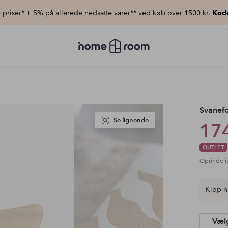
priser* + 5% på allerede nedsatte varer** ved køb over 1500 kr.
Kod
Homeroom
–
Alt
for
hjemmet
til
lav
pris
Svanefo
Se lignende
174
OUTLET
Oprindeli
Kjøp n
Vælg