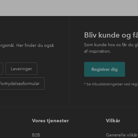
Bliv kunde og f
Som kunde hos os får du g
ørgsmål. Her finder du også
af inspiration.
Leveringer
Registrer dig
Fortrydelsesformular
* Se tilbudsbetingelser ved regi
Vores tjenester
Vilkår
B2B
Generelle vilkår