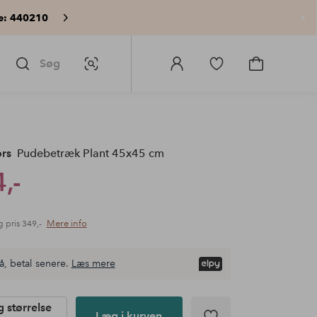
e: 440210
Lu
Søg
Billedsøgning
Log
Gå
Gå
ind
til
til
på
favoritmarkerede
indkøbskur
Homeroom
produkter
rs
Pudebetræk Plant 45x45 cm
,-
Mere info
g pris
349,-
å, betal senere.
Læs mere
 størrelse
Læg i kurven