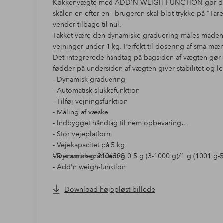
Køkkenvægte med ADD'N WEIGH FUNCTION gør det muli
skålen en efter en - brugeren skal blot trykke på "T
vender tilbage til nul.
Takket være den dynamiske graduering måles madens
vejninger under 1 kg. Perfekt til dosering af små mæ
Det integrerede håndtag på bagsiden af vægten gør d
fødder på undersiden af vægten giver stabilitet og l
- Dynamisk graduering
- Automatisk slukkefunktion
- Tilføj vejningsfunktion
- Måling af væske
- Indbygget håndtag til nem opbevaring
- Stor vejeplatform
- Vejekapacitet på 5 kg
- Dynamisk graduering 0,5 g (3-1000 g)/1 g (1001 g-
Varenummer: 2106398
- Add'n weigh-funktion
- Auto-sluk-funktion, der kan tilpasses
- Integreret håndtag
Download højopløst billede
- Platform i ABS-plast 20,2 x 22,1 x 2 cm
- 2 x AAA (medfølger ikke)
- Måling af væske g/ml/lb.oz/fl.oz.