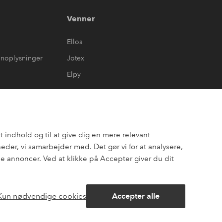
Venner
Ellos
onoplysninger
Jotex
Elpy
 indhold og til at give dig en mere relevant
er, vi samarbejder med. Det gør vi for at analysere,
 annoncer. Ved at klikke på Accepter giver du dit
Kun nødvendige cookies
Accepter alle
ook
Pinterest
Youtube
Åbn
chatbok