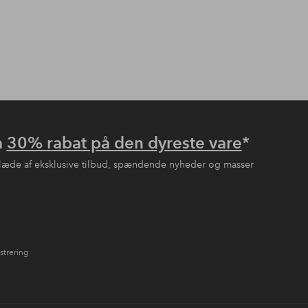
å
30% rabat på den dyreste vare
*
læde af eksklusive tilbud, spændende nyheder og masser
strering