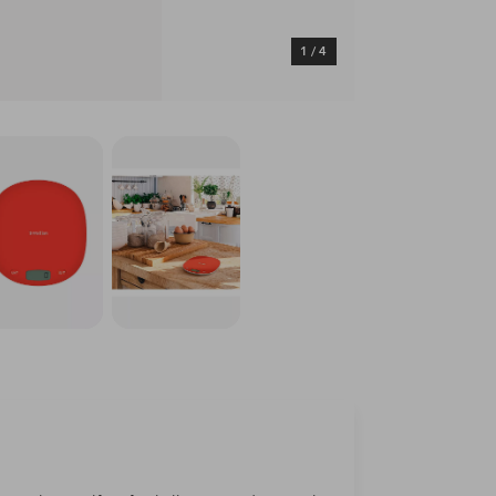
1
/
4