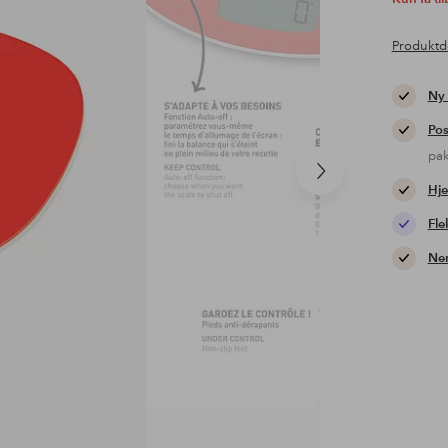
Produktd
Ny
Pos
pa
Næste
Hje
produkt
Fle
Nem