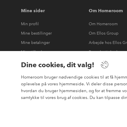
Mine sider
Om Homeroom
Min profil
Om Homeroom
Mine bestillinger
Om Ellos Group
Mine betalinger
Arbejde hos Ellos G
Mine tilbud
Bæredygtighed
Mine returneringer
Tilgængelighedserk
Dine cookies, dit valg!
Homeroom bruger nødvendige cookies til at få hjemmesi
oplevelse på vores hjemmeside. Vi deler disse person
Sikre betalinger
hvordan du bruger hjemmesiden, og for at fremme vor
elpy
Vil du vide mere om
vores betalingsmuligheder
?
samtykke til vores brug af cookies. Du kan tilpasse di