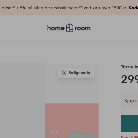
priser* + 5% på allerede nedsatte varer** ved køb over 1500 kr.
Kod
Homeroom
–
Alt
for
hjemmet
til
lav
pris
Terraill
Se lignende
299
Kjøp n
Kun få ti