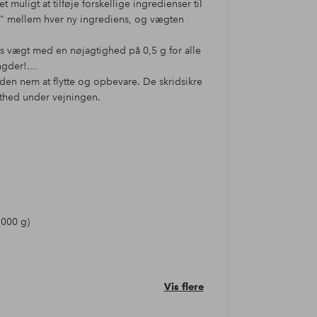
gt at tilføje forskellige ingredienser til
are" mellem hver ny ingrediens, og vægten
 vægt med en nøjagtighed på 0,5 g for alle
ngder!
en nem at flytte og opbevare. De skridsikre
ethed under vejningen.
5000 g)
Vis flere