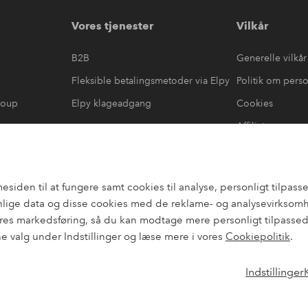
Vores tjenester
Vilkår
B2B
Generelle vilkår
Fleksible betalingsmetoder via Elpy
Politik om pers
roup
Elpy klageadgang
Cookies
Affiliate
læring
#yeshomeroom
den til at fungere samt cookies til analyse, personligt tilpasset
lige data og disse cookies med de reklame- og analysevirksomhed
es markedsføring, så du kan modtage mere personligt tilpassede
ne valg under Indstillinger og læse mere i vores
Cookiepolitik
.
Indstillinger
Instagram
Faceb
Danmark - Vælg land