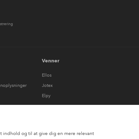
strering
Venner
Ellos
onoplysninger
Jotex
Elpy
 indhold og til at give dig en mere relevant