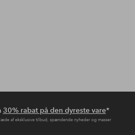
å
30% rabat på den dyreste vare
*
læde af eksklusive tilbud, spændende nyheder og masser