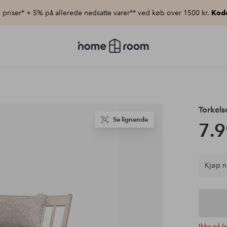
priser* + 5% på allerede nedsatte varer** ved køb over 1500 kr.
Kod
Homeroom
–
Alt
for
hjemmet
til
lav
pris
Torkels
Se lignende
7.9
Kjøp n
Ikke på l