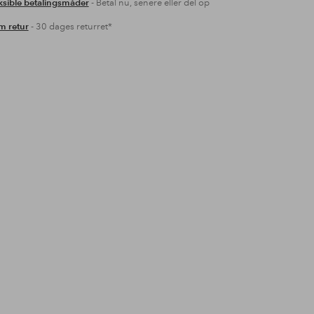
ksible betalingsmåder
- Betal nu, senere eller del op
 retur
- 30 dages returret*