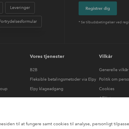
Leveringer
Registrer dig
Fortrydelsesformular
* Se tilbudsbetingelser ved regi
Vores tjenester
Vilkår
B2B
Generelle vilkår
Fleksible betalingsmetoder via Elpy
Politik om pers
roup
Elpy klageadgang
Cookies
Affiliate
læring
#yeshomeroom
den til at fungere samt cookies til analyse, personligt tilpasset