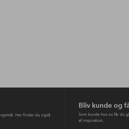
Bliv kunde og f
Som kunde hos os får du g
ørgsmål. Her finder du også
af inspiration.