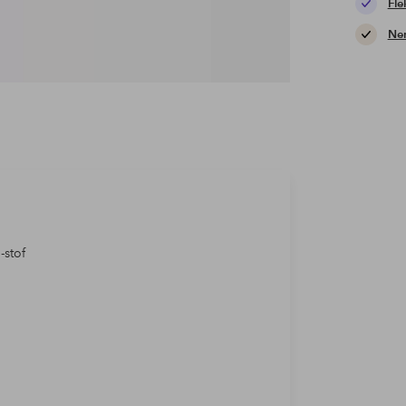
Fle
Nem
-stof