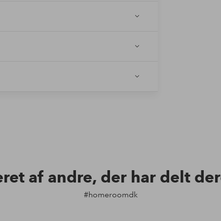
eret af andre, der har delt de
#homeroomdk