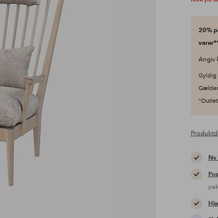
20% på
varer**
Angiv 
Gyldig 
Gælder
"Outlet"
Produktd
Ny
Pos
pa
Hje