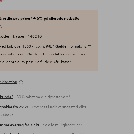
 ordinære priser* + 5% på allerede nedsatte
.
koden i kassen: 440210
ved køb over 1500 kr t.o.m. 9/8. * Gælder normalpris. **
 nedsatte priser. Gælder ikke produkter mærket med
 eller "Altid lav pris". Se fulde vilkår i kassen.
eklaration
 kunde?
- 30% rabat på din dyreste vare*
tpakke fra 29 kr.
- Leveres til udleveringssted eller
kkeboks
mmelevering fra 79 kr.
- Se alle muligheder her