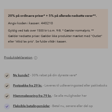
20% på ordinære priser* + 5% på allerede nedsatte varer**.
Angiv koden i kassen: 440210
Gyldig ved køb over 1500 kr t.o.m. 9/8. * Gælder normalpris. **
Gælder nedsatte priser. Gælder ikke produkter mærket med "Outlet"
eller "Altid lav pris". Se fulde vilkår i kassen.
Produktdeklaration
Ny kunde?
- 30% rabat på din dyreste vare*
Postpakke fra 29 kr.
- Leveres til udleveringssted eller pakkeboks
Hjemmelevering fra 79 kr.
- Se alle muligheder her
Fleksible betalingsmåder
- Betal nu, senere eller del op