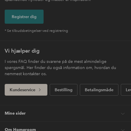
Registrer dig
* Se tilbudsbetingelser ved registrering
Vi hjælper dig
I vores FAQ finder du svarene på de mest almindelige
spørgsmål. Her finder du også information om, hvordan du
nemmest kontakter os.
Kundeservice
Bestilling
Betalingsmåde
Le
Mine sider
Om Homeroom