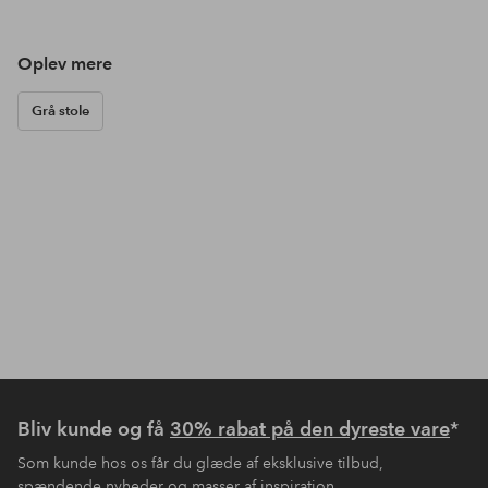
Oplev mere
Grå stole
Bliv kunde og få
30% rabat på den dyreste vare
*
Som kunde hos os får du glæde af eksklusive tilbud,
spændende nyheder og masser af inspiration.