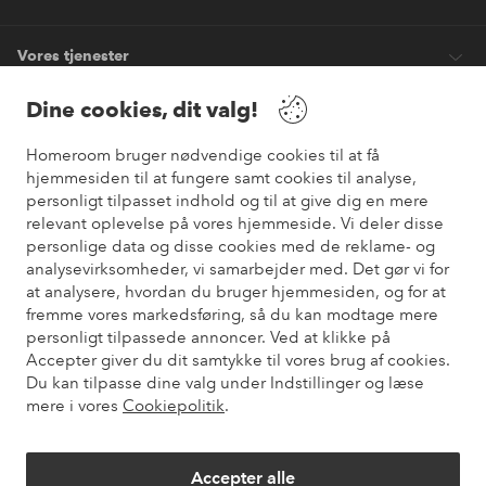
Vores tjenester
Dine cookies, dit valg!
Vilkår
Homeroom bruger nødvendige cookies til at få
hjemmesiden til at fungere samt cookies til analyse,
Venner
personligt tilpasset indhold og til at give dig en mere
relevant oplevelse på vores hjemmeside. Vi deler disse
personlige data og disse cookies med de reklame- og
analysevirksomheder, vi samarbejder med. Det gør vi for
Sikre betalinger
at analysere, hvordan du bruger hjemmesiden, og for at
Vil du vide mere om
vores betalingsmuligheder
?
fremme vores markedsføring, så du kan modtage mere
elpy
personligt tilpassede annoncer. Ved at klikke på
Accepter giver du dit samtykke til vores brug af cookies.
Du kan tilpasse dine valg under Indstillinger og læse
mere i vores
Cookiepolitik
.
Danmark - Vælg land
Accepter alle