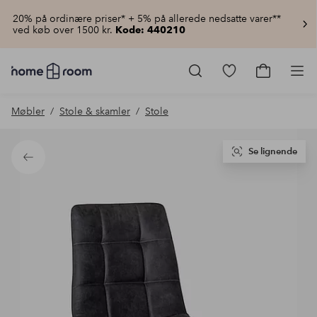
20% på ordinære priser* + 5% på allerede nedsatte varer**
ved køb over 1500 kr.
Kode: 440210
Homeroom
–
Gå
Gå
Pro
Alt
til
til
for
favoritmarkered
indkøbsku
Møbler
Stole & skamler
Stole
hjemmet
produkter
til
lav
pris
Se lignende
Tilbage