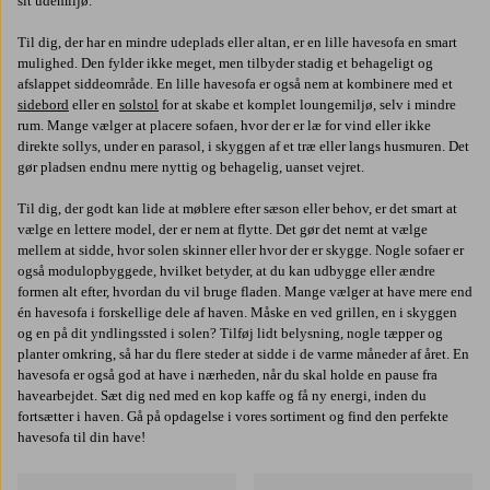
sit udemiljø.
Til dig, der har en mindre udeplads eller altan, er en lille havesofa en smart
mulighed. Den fylder ikke meget, men tilbyder stadig et behageligt og
afslappet siddeområde. En lille havesofa er også nem at kombinere med et
sidebord
eller en
solstol
for at skabe et komplet loungemiljø, selv i mindre
rum. Mange vælger at placere sofaen, hvor der er læ for vind eller ikke
direkte sollys, under en parasol, i skyggen af et træ eller langs husmuren. Det
gør pladsen endnu mere nyttig og behagelig, uanset vejret.
Til dig, der godt kan lide at møblere efter sæson eller behov, er det smart at
vælge en lettere model, der er nem at flytte. Det gør det nemt at vælge
mellem at sidde, hvor solen skinner eller hvor der er skygge. Nogle sofaer er
også modulopbyggede, hvilket betyder, at du kan udbygge eller ændre
formen alt efter, hvordan du vil bruge fladen. Mange vælger at have mere end
én havesofa i forskellige dele af haven. Måske en ved grillen, en i skyggen
og en på dit yndlingssted i solen? Tilføj lidt belysning, nogle tæpper og
planter omkring, så har du flere steder at sidde i de varme måneder af året. En
havesofa er også god at have i nærheden, når du skal holde en pause fra
havearbejdet. Sæt dig ned med en kop kaffe og få ny energi, inden du
fortsætter i haven. Gå på opdagelse i vores sortiment og find den perfekte
havesofa til din have!