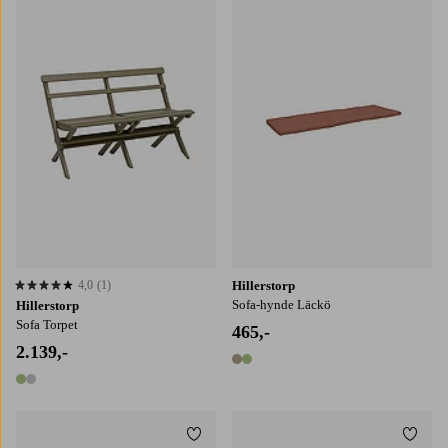
4,0
(1)
Hillerstorp
4,0 baseret på 1 bedømmelser
Sofa-hynde Läckö
Hillerstorp
Sofa Torpet
465,-
2.139,-
2 farver
2 farver
Tilføj til favoritter
Tilføj