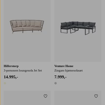
Hillerstorp
Venture Home
3-personers loungesofa Jet Set
Zingaro hjørnesofasæt
14.995,-
7.999,-
1 farve
1 farve
Tilføj til favoritter
Tilføj