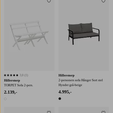
Tilføj til favoritter
Tilføj
3,0
(1)
Hillerstorp
3,0 baseret på 1 bedømmelser
2-personers sofa Hånger Sort stel
Hillerstorp
Hynder grå-beige
TORPET Sofa 2-pers.
4.995,-
2.139,-
1 farve
1 farve