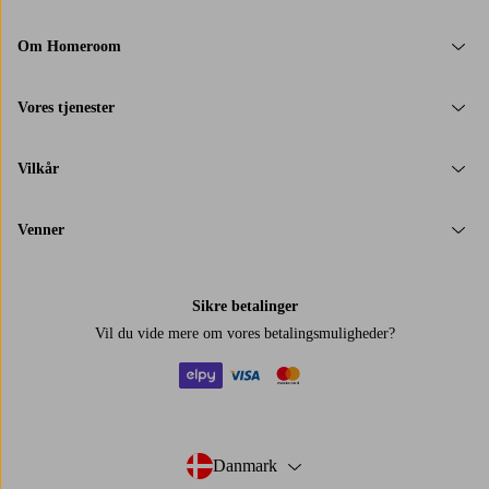
Om Homeroom
Vores tjenester
Vilkår
Venner
Sikre betalinger
Vil du vide mere om
vores betalingsmuligheder
?
elpy
visa
mastercard
Danmark
- Vælg land