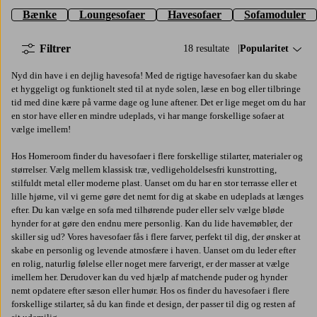
Bænke
Loungesofaer
Havesofaer
Sofamoduler
Filtrer
18 resultate
Sorter efter:
Popularitet
Nyd din have i en dejlig havesofa! Med de rigtige havesofaer kan du skabe
et hyggeligt og funktionelt sted til at nyde solen, læse en bog eller tilbringe
tid med dine kære på varme dage og lune aftener. Det er lige meget om du har
en stor have eller en mindre udeplads, vi har mange forskellige sofaer at
vælge imellem!
Hos Homeroom finder du havesofaer i flere forskellige stilarter, materialer og
størrelser. Vælg mellem klassisk træ, vedligeholdelsesfri kunstrotting,
stilfuldt metal eller moderne plast. Uanset om du har en stor terrasse eller et
lille hjørne, vil vi gerne gøre det nemt for dig at skabe en udeplads at længes
efter. Du kan vælge en sofa med tilhørende puder eller selv vælge bløde
hynder for at gøre den endnu mere personlig. Kan du lide havemøbler, der
skiller sig ud? Vores havesofaer fås i flere farver, perfekt til dig, der ønsker at
skabe en personlig og levende atmosfære i haven. Uanset om du leder efter
en rolig, naturlig følelse eller noget mere farverigt, er der masser at vælge
imellem her. Derudover kan du ved hjælp af matchende puder og hynder
nemt opdatere efter sæson eller humør. Hos os finder du havesofaer i flere
forskellige stilarter, så du kan finde et design, der passer til dig og resten af