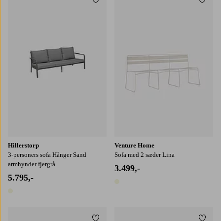
Tilføj til favoritter
Tilføj
Hillerstorp
Venture Home
3-personers sofa Hånger Sand
Sofa med 2 sæder Lina
armhynder fjergrå
3.499,-
5.795,-
1 farve
1 farve