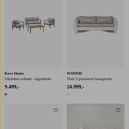
Kave Home
WOOOD
Udendørs sofasæt - aiguafreda
Viale 2-personers loungesofa
9.499,-
24.999,-
1 farve
1 farve
Tilføj til favoritter
Tilføj