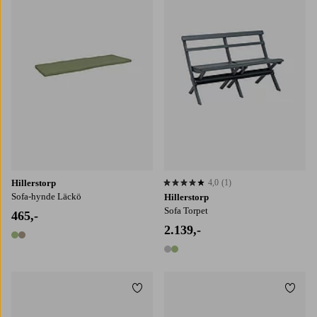
Hillerstorp
4,0
(1)
4,0 baseret på 1 bedømmelser
Sofa-hynde Läckö
Hillerstorp
Sofa Torpet
465,-
2.139,-
2 farver
2 farver
Tilføj til favoritter
Tilføj