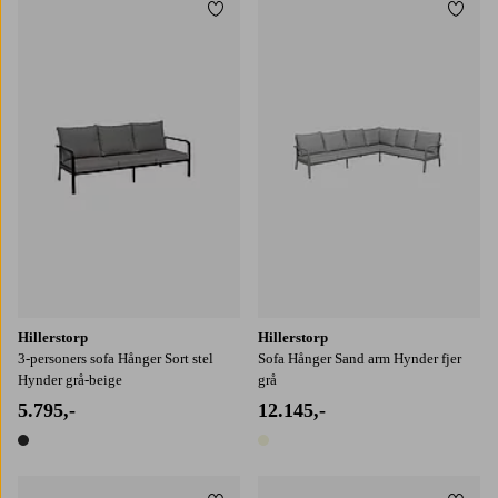
Tilføj til favoritter
Tilføj
Hillerstorp
Hillerstorp
3-personers sofa Hånger Sort stel
Sofa Hånger Sand arm Hynder fjer
Hynder grå-beige
grå
5.795,-
12.145,-
1 farve
1 farve