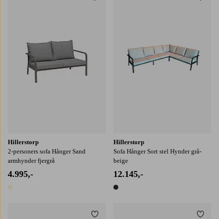
Tilføj til favoritter
Tilføj
Hillerstorp
Hillerstorp
2-personers sofa Hånger Sand
Sofa Hånger Sort stel Hynder grå-
armhynder fjergrå
beige
4.995,-
12.145,-
1 farve
1 farve
Tilføj til favoritter
Tilføj