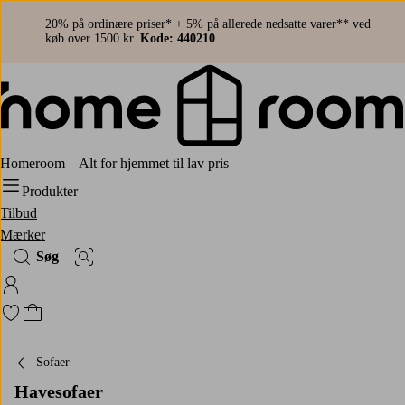
20% på ordinære priser* + 5% på allerede nedsatte varer** ved
køb over 1500 kr.
Kode: 440210
Homeroom – Alt for hjemmet til lav pris
Produkter
Tilbud
Mærker
Søg
Billedsøgning
Log ind på Homeroom
Gå til favoritmarkerede produkter
Gå til indkøbskurven
Sofaer
Havesofaer