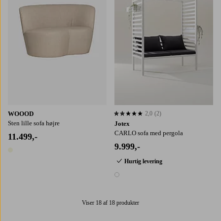
WOOOD
2,0
(2)
2,0 baseret på 2 bedømmelser
Sten lille sofa højre
Jotex
CARLO sofa med pergola
11.499,-
9.999,-
1 farve
Hurtig levering
1 farve
Viser 18 af 18 produkter