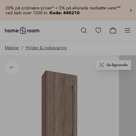
20% på ordinære priser* + 5% på allerede nedsatte varer**
ved køb over 1500 kr.
Kode: 440210
Homeroom
–
Gå
Gå
Pro
Alt
til
til
for
favoritmarkered
indkøbsku
Møbler
Hylder & opbevaring
hjemmet
produkter
til
lav
pris
Se lignende
Tilbage