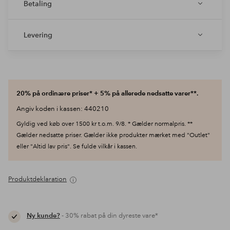
Betaling
Levering
20% på ordinære priser* + 5% på allerede nedsatte varer**.
Angiv koden i kassen: 440210
Gyldig ved køb over 1500 kr t.o.m. 9/8. * Gælder normalpris. **
Gælder nedsatte priser. Gælder ikke produkter mærket med "Outlet"
eller "Altid lav pris". Se fulde vilkår i kassen.
Produktdeklaration
Ny kunde?
- 30% rabat på din dyreste vare*