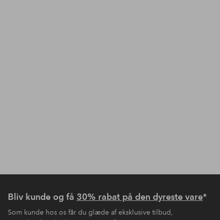
Bliv kunde og få
30% rabat på den dyreste vare
*
Som kunde hos os får du glæde af eksklusive tilbud,