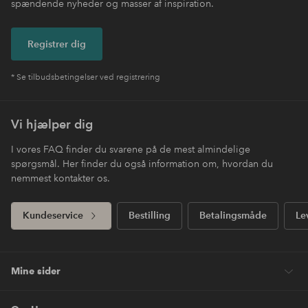
spændende nyheder og masser af inspiration.
Registrer dig
* Se tilbudsbetingelser ved registrering
Vi hjælper dig
I vores FAQ finder du svarene på de mest almindelige
spørgsmål. Her finder du også information om, hvordan du
nemmest kontakter os.
Kundeservice
Bestilling
Betalingsmåde
Le
Mine sider