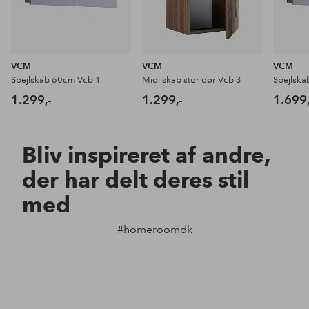
VCM
VCM
VCM
Spejlskab 60cm Vcb 1
Midi skab stor dør Vcb 3
Spejlsk
1.299,-
1.299,-
1.699,
Bliv inspireret af andre,
der har delt deres stil
med
#homeroomdk