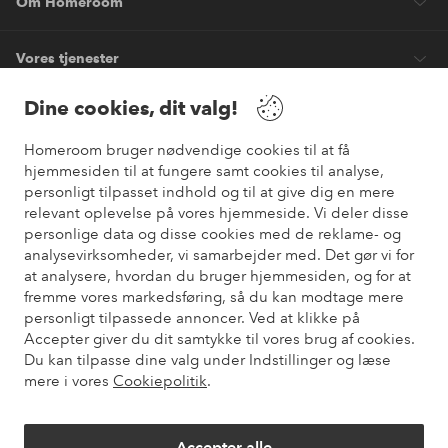
Om Homeroom
Vores tjenester
Dine cookies, dit valg!
Vilkår
Homeroom bruger nødvendige cookies til at få
Venner
hjemmesiden til at fungere samt cookies til analyse,
personligt tilpasset indhold og til at give dig en mere
relevant oplevelse på vores hjemmeside. Vi deler disse
personlige data og disse cookies med de reklame- og
analysevirksomheder, vi samarbejder med. Det gør vi for
Sikre betalinger
at analysere, hvordan du bruger hjemmesiden, og for at
Vil du vide mere om
vores betalingsmuligheder
?
fremme vores markedsføring, så du kan modtage mere
elpy
personligt tilpassede annoncer. Ved at klikke på
Accepter giver du dit samtykke til vores brug af cookies.
Du kan tilpasse dine valg under Indstillinger og læse
mere i vores
Cookiepolitik
.
Danmark - Vælg land
Accepter alle