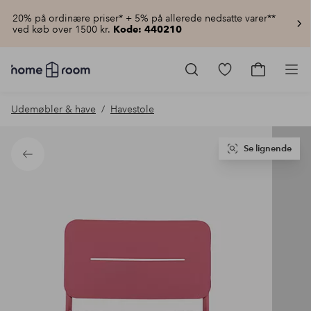
20% på ordinære priser* + 5% på allerede nedsatte varer**
ved køb over 1500 kr.
Kode: 440210
Homeroom
–
Gå
Gå
Pro
Alt
til
til
for
favoritmarkered
indkøbsku
Udemøbler & have
Havestole
hjemmet
produkter
til
lav
pris
Se lignende
Tilbage