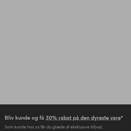
Bliv kunde og få
30% rabat på den dyreste vare
*
Som kunde hos os får du glæde af eksklusive tilbud,