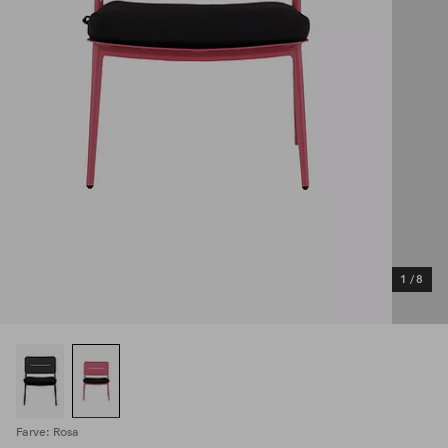
1
/
8
Farve: Rosa