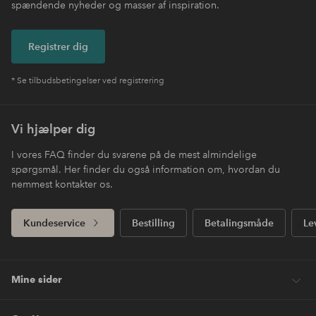
spændende nyheder og masser af inspiration.
Registrer dig
* Se tilbudsbetingelser ved registrering
Vi hjælper dig
I vores FAQ finder du svarene på de mest almindelige
spørgsmål. Her finder du også information om, hvordan du
nemmest kontakter os.
Kundeservice
Bestilling
Betalingsmåde
Le
Mine sider