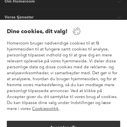
Om Homeroom
Vores tjenester
Dine cookies, dit valg!
Vilkår
Homeroom bruger nødvendige cookies til at få
hjemmesiden til at fungere samt cookies til analyse,
Venner
personligt tilpasset indhold og til at give dig en mere
relevant oplevelse på vores hjemmeside. Vi deler disse
personlige data og disse cookies med de reklame- og
analysevirksomheder, vi samarbejder med. Det gør vi for
Sikre betalinger
at analysere, hvordan du bruger hjemmesiden, og for at
Vil du vide mere om
vores betalingsmuligheder
?
fremme vores markedsføring, så du kan modtage mere
elpy
personligt tilpassede annoncer. Ved at klikke på
Accepter giver du dit samtykke til vores brug af cookies.
Du kan tilpasse dine valg under Indstillinger og læse
mere i vores
Cookiepolitik
.
Danmark - Vælg land