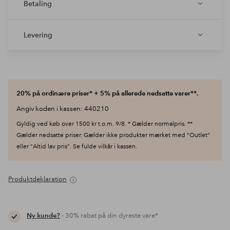
Betaling
Levering
20% på ordinære priser* + 5% på allerede nedsatte varer**.
Angiv koden i kassen: 440210
Gyldig ved køb over 1500 kr t.o.m. 9/8. * Gælder normalpris. **
Gælder nedsatte priser. Gælder ikke produkter mærket med "Outlet"
eller "Altid lav pris". Se fulde vilkår i kassen.
Produktdeklaration
Ny kunde?
- 30% rabat på din dyreste vare*