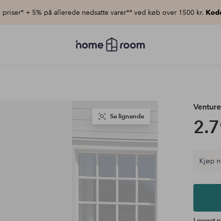
priser* + 5% på allerede nedsatte varer** ved køb over 1500 kr.
Kod
Homeroom
–
Alt
for
hjemmet
til
lav
pris
Ventur
Se lignende
2.7
Kjøp n
Leveret p