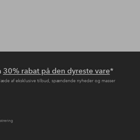
å
30% rabat på den dyreste vare
*
læde af eksklusive tilbud, spændende nyheder og masser
strering