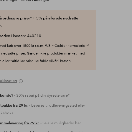
 ordinære priser* + 5% på allerede nedsatte
.
koden i kassen: 440210
ved køb over 1500 kr t.o.m. 9/8. * Gælder normalpris. **
 nedsatte priser. Gælder ikke produkter mærket med
 eller "Altid lav pris". Se fulde vilkår i kassen.
eklaration
 kunde?
- 30% rabat på din dyreste vare*
tpakke fra 29 kr.
- Leveres til udleveringssted eller
kkeboks
mmelevering fra 79 kr.
- Se alle muligheder her