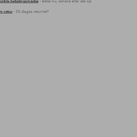
ksible betalingsmåder
- Betal nu, senere eller del op
 retur
- 30 dages returret*