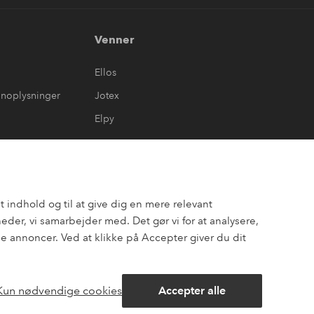
Venner
Ellos
onoplysninger
Jotex
Elpy
 indhold og til at give dig en mere relevant
er, vi samarbejder med. Det gør vi for at analysere,
 annoncer. Ved at klikke på Accepter giver du dit
Kun nødvendige cookies
Accepter alle
ook
Pinterest
Youtube
Åbn
chatbok