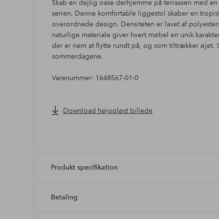
Skab en dejlig oase derhjemme på terrassen med en 
serien. Denne komfortable liggestol skaber en tropi
overordnede design. Densiteten er lavet af polyesters
naturlige materiale giver hvert møbel en unik karakter
der er nem at flytte rundt på, og som tiltrækker øjet
sommerdagene.
Varenummer: 1648567-01-0
Download højopløst billede
Produkt specifikation
Betaling