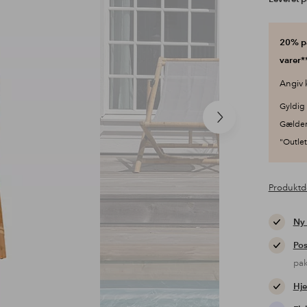
20% på
varer**
Angiv 
Gyldig 
Næste
Gælder
produkt
"Outlet"
Produktd
Ny
Pos
pa
Hje