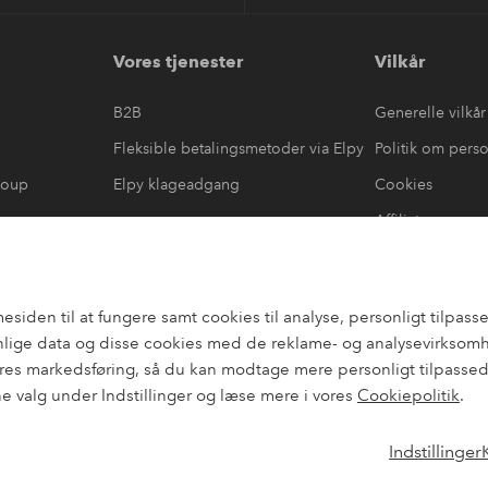
Vores tjenester
Vilkår
B2B
Generelle vilkår
Fleksible betalingsmetoder via Elpy
Politik om pers
roup
Elpy klageadgang
Cookies
Affiliate
læring
#yeshomeroom
den til at fungere samt cookies til analyse, personligt tilpasset
lige data og disse cookies med de reklame- og analysevirksomhed
es markedsføring, så du kan modtage mere personligt tilpassede
ne valg under Indstillinger og læse mere i vores
Cookiepolitik
.
Indstillinger
Instagram
Faceb
Danmark - Vælg land