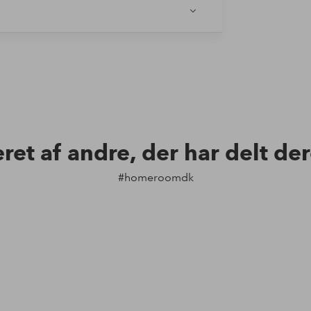
eret af andre, der har delt de
#homeroomdk