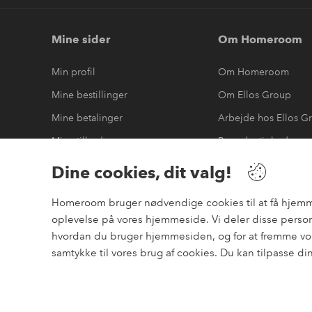
Mine sider
Om Homeroom
Min profil
Om Homeroom
Mine bestillinger
Om Ellos Group
Mine betalinger
Arbejde hos Ellos G
Mine tilbud
Bæredygtighed
Mine returneringer
Tilgængelighedserk
Dine cookies, dit valg!
Homeroom bruger nødvendige cookies til at få hjemmesi
oplevelse på vores hjemmeside. Vi deler disse person
Sikre betalinger
hvordan du bruger hjemmesiden, og for at fremme vor
elpy
Vil du vide mere om
vores betalingsmuligheder
?
samtykke til vores brug af cookies. Du kan tilpasse di