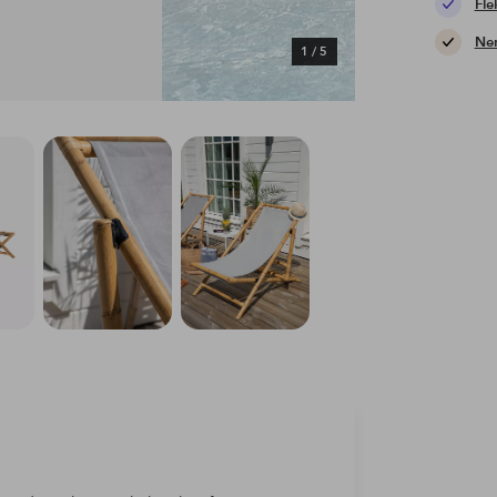
Fle
Nem
1
/
5