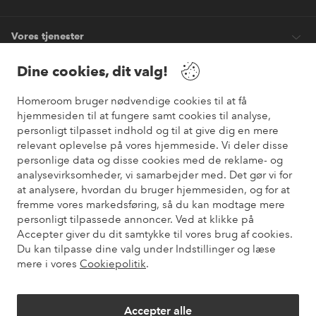
Vores tjenester
Dine cookies, dit valg!
Vilkår
Homeroom bruger nødvendige cookies til at få
hjemmesiden til at fungere samt cookies til analyse,
Venner
personligt tilpasset indhold og til at give dig en mere
relevant oplevelse på vores hjemmeside. Vi deler disse
personlige data og disse cookies med de reklame- og
analysevirksomheder, vi samarbejder med. Det gør vi for
Sikre betalinger
at analysere, hvordan du bruger hjemmesiden, og for at
Vil du vide mere om
vores betalingsmuligheder
?
fremme vores markedsføring, så du kan modtage mere
elpy
personligt tilpassede annoncer. Ved at klikke på
Accepter giver du dit samtykke til vores brug af cookies.
Du kan tilpasse dine valg under Indstillinger og læse
mere i vores
Cookiepolitik
.
Danmark - Vælg land
Accepter alle