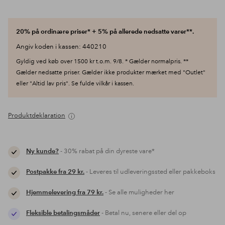
20% på ordinære priser* + 5% på allerede nedsatte varer**.
Angiv koden i kassen: 440210
Gyldig ved køb over 1500 kr t.o.m. 9/8. * Gælder normalpris. **
Gælder nedsatte priser. Gælder ikke produkter mærket med "Outlet"
eller "Altid lav pris". Se fulde vilkår i kassen.
Produktdeklaration
Ny kunde?
- 30% rabat på din dyreste vare*
Postpakke fra 29 kr.
- Leveres til udleveringssted eller pakkeboks
Hjemmelevering fra 79 kr.
- Se alle muligheder her
Fleksible betalingsmåder
- Betal nu, senere eller del op