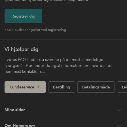
Registrer dig
* Se tilbudsbetingelser ved registrering
Vi hjælper dig
I vores FAQ finder du svarene på de mest almindelige
spørgsmål. Her finder du også information om, hvordan du
nemmest kontakter os.
Kundeservice
Bestilling
Betalingsmåde
Le
Mine sider
Om Homeroom