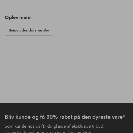
Oplev mere
Beige udendørsmøbler
Bliv kunde og få
30% rabat på den dyreste vare
*
Som kunde hos os får du glæde af eksklusive tilbud,
spændende nyheder og masser af inspiration.