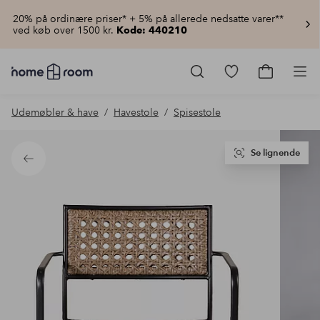
20% på ordinære priser* + 5% på allerede nedsatte varer**
ved køb over 1500 kr.
Kode: 440210
Homeroom
–
Gå
Gå
Pro
Alt
til
til
for
favoritmarkered
indkøbsku
Udemøbler & have
Havestole
Spisestole
hjemmet
produkter
til
lav
pris
Se lignende
Tilbage