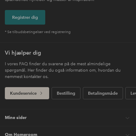
Registrer dig
* Se tilbudsbetingelser ved registrering
Vi hjælper dig
I vores FAQ finder du svarene på de mest almindelige
spørgsmål. Her finder du også information om, hvordan du
nemmest kontakter os.
Kundeservice
Bestilling
Betalingsmåde
Le
Mine sider
Om Homeroom