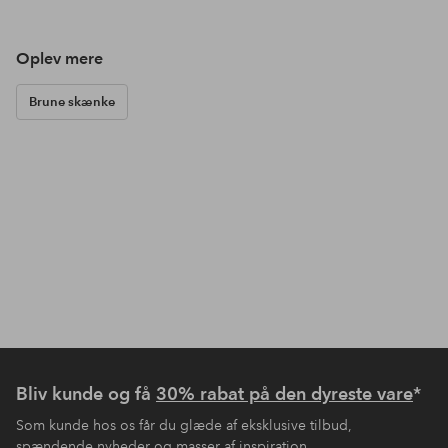
Oplev mere
Brune skænke
Bliv kunde og få
30% rabat på den dyreste vare
*
Som kunde hos os får du glæde af eksklusive tilbud,
spændende nyheder og masser af inspiration.