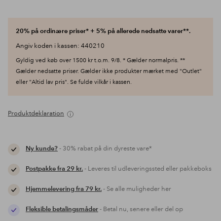
20% på ordinære priser* + 5% på allerede nedsatte varer**.
Angiv koden i kassen: 440210
Gyldig ved køb over 1500 kr t.o.m. 9/8. * Gælder normalpris. **
Gælder nedsatte priser. Gælder ikke produkter mærket med "Outlet"
eller "Altid lav pris". Se fulde vilkår i kassen.
Produktdeklaration
Ny kunde?
- 30% rabat på din dyreste vare*
Postpakke fra 29 kr.
- Leveres til udleveringssted eller pakkeboks
Hjemmelevering fra 79 kr.
- Se alle muligheder her
Fleksible betalingsmåder
- Betal nu, senere eller del op