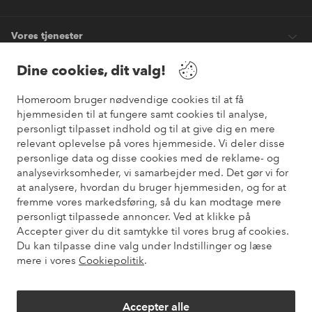
Vores tjenester
Dine cookies, dit valg!
Vilkår
Homeroom bruger nødvendige cookies til at få
hjemmesiden til at fungere samt cookies til analyse,
Venner
personligt tilpasset indhold og til at give dig en mere
relevant oplevelse på vores hjemmeside. Vi deler disse
personlige data og disse cookies med de reklame- og
analysevirksomheder, vi samarbejder med. Det gør vi for
Sikre betalinger
at analysere, hvordan du bruger hjemmesiden, og for at
Vil du vide mere om
vores betalingsmuligheder
?
fremme vores markedsføring, så du kan modtage mere
elpy
personligt tilpassede annoncer. Ved at klikke på
Accepter giver du dit samtykke til vores brug af cookies.
Du kan tilpasse dine valg under Indstillinger og læse
mere i vores
Cookiepolitik
.
Danmark - Vælg land
Accepter alle