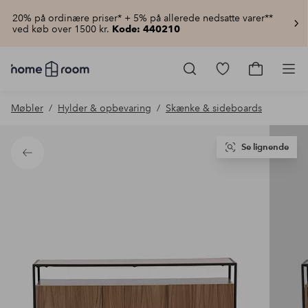
20% på ordinære priser* + 5% på allerede nedsatte varer**
ved køb over 1500 kr.
Kode: 440210
Homeroom
–
Gå
Gå
Pro
Alt
til
til
for
favoritmarkered
indkøbsku
Møbler
Hylder & opbevaring
Skænke & sideboards
hjemmet
produkter
til
lav
pris
Se lignende
Tilbage