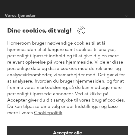
Vores tjenester
Dine cookies, dit valg!
Vilkår
Homeroom bruger nødvendige cookies til at få
hjemmesiden til at fungere samt cookies til analyse,
Venner
personligt tilpasset indhold og til at give dig en mere
relevant oplevelse på vores hjemmeside. Vi deler disse
personlige data og disse cookies med de reklame- og
analysevirksomheder, vi samarbejder med. Det gør vi for
Sikre betalinger
at analysere, hvordan du bruger hjemmesiden, og for at
Vil du vide mere om
vores betalingsmuligheder
?
fremme vores markedsføring, så du kan modtage mere
elpy
personligt tilpassede annoncer. Ved at klikke på
Accepter giver du dit samtykke til vores brug af cookies.
Du kan tilpasse dine valg under Indstillinger og læse
mere i vores
Cookiepolitik
.
Danmark - Vælg land
Accepter alle