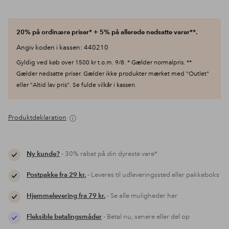
20% på ordinære priser* + 5% på allerede nedsatte varer**.
Angiv koden i kassen: 440210
Gyldig ved køb over 1500 kr t.o.m. 9/8. * Gælder normalpris. **
Gælder nedsatte priser. Gælder ikke produkter mærket med "Outlet"
eller "Altid lav pris". Se fulde vilkår i kassen.
Produktdeklaration
Ny kunde?
- 30% rabat på din dyreste vare*
Postpakke fra 29 kr.
- Leveres til udleveringssted eller pakkeboks
Hjemmelevering fra 79 kr.
- Se alle muligheder her
Fleksible betalingsmåder
- Betal nu, senere eller del op