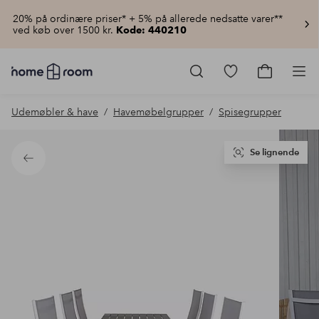
20% på ordinære priser* + 5% på allerede nedsatte varer**
ved køb over 1500 kr.
Kode: 440210
Homeroom
–
Gå
Gå
Pro
Alt
til
til
for
favoritmarkered
indkøbsku
Udemøbler & have
Havemøbelgrupper
Spisegrupper
hjemmet
produkter
til
lav
pris
Se lignende
Tilbage