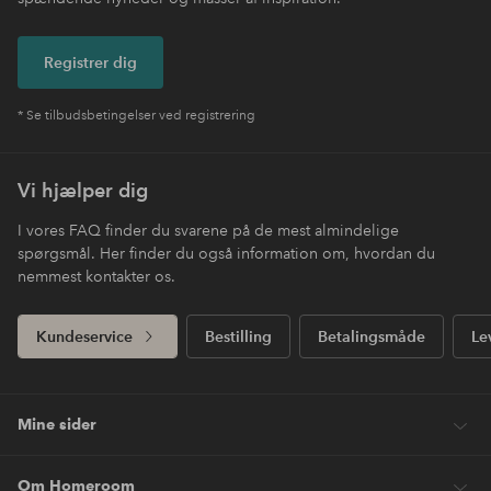
Registrer dig
* Se tilbudsbetingelser ved registrering
Vi hjælper dig
I vores FAQ finder du svarene på de mest almindelige
spørgsmål. Her finder du også information om, hvordan du
nemmest kontakter os.
Kundeservice
Bestilling
Betalingsmåde
Le
Mine sider
Om Homeroom