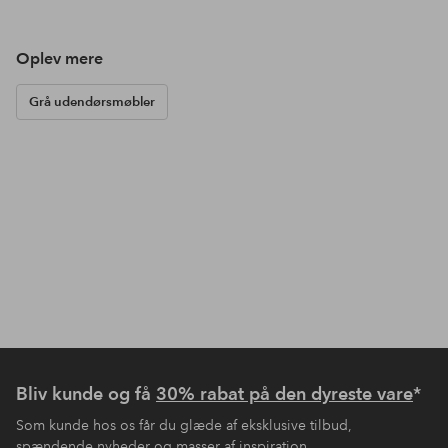
Oplev mere
Grå udendørsmøbler
Bliv kunde og få
30% rabat på den dyreste vare
*
Som kunde hos os får du glæde af eksklusive tilbud,
spændende nyheder og masser af inspiration.