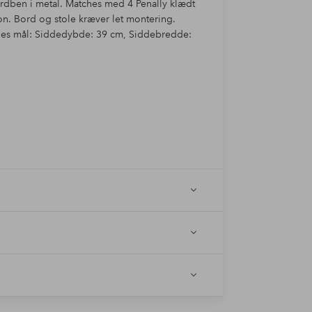
dben i metal. Matches med 4 Penally klædt
on. Bord og stole kræver let montering.
enes mål: Siddedybde: 39 cm, Siddebredde: