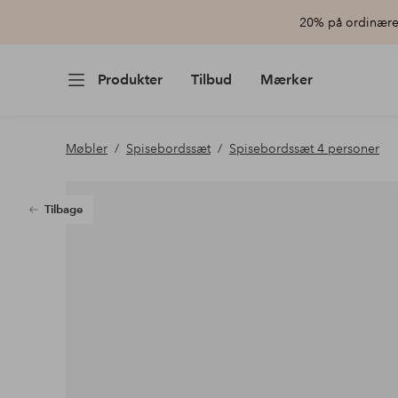
20% på ordinære 
Produkter
Tilbud
Mærker
Møbler
Spisebordssæt
Spisebordssæt 4 personer
Tilbage