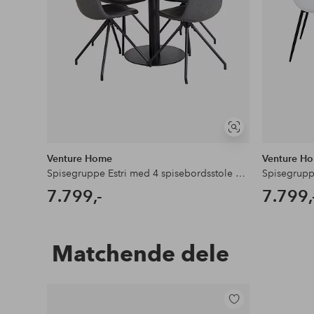
Se
lignende
Venture Home
Venture H
Spisegruppe Estri med 4 spisebordsstole Penally
7.799,-
7.799,
Matchende dele
Tilføj