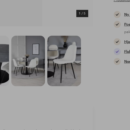
Produktd
1
/
5
Ny
Pos
pa
Hje
Fle
Nem