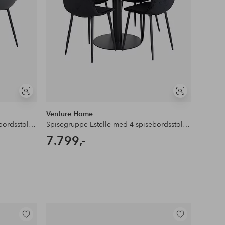
Se
Se
lignende
lignende
Venture Home
Spisegruppe Estelle med 4 spisebordsstole Polar
Spisegruppe Estelle med 4 spisebordsstole Polar
7.799,-
Tilføj
Tilføj