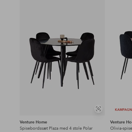
til
favoritter
KAMPAGN
Se
lignende
Venture Home
Venture H
Spisebordssæt Plaza med 4 stole Polar
Olivia-spis