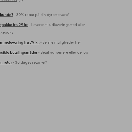
eklaration
 kunde?
- 30% rabat på din dyreste vare*
tpakke fra 29 kr.
- Leveres til udleveringssted eller
kkeboks
mmelevering fra 79 kr.
- Se alle muligheder her
ksible betalingsmåder
- Betal nu, senere eller del op
 retur
- 30 dages returret*