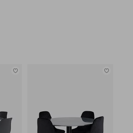
Tilføj
Tilføj
til
til
favoritter
favoritter