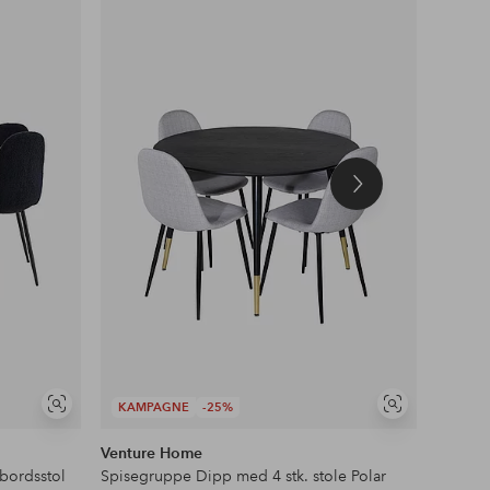
til
til
favoritter
favoritter
Næste
produkt
KAMPAGNE
-25%
KAMP
Se
Se
lignende
lignende
Venture Home
Ventur
bordsstol
Spisegruppe Dipp med 4 stk. stole Polar