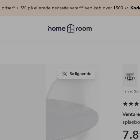
priser* + 5% på allerede nedsatte varer** ved køb over 1500 kr.
Kod
Homeroom
–
Alt
for
hjemmet
til
lav
pris
Se lignende
Farve: Sor
Ventur
spisebo
7.8