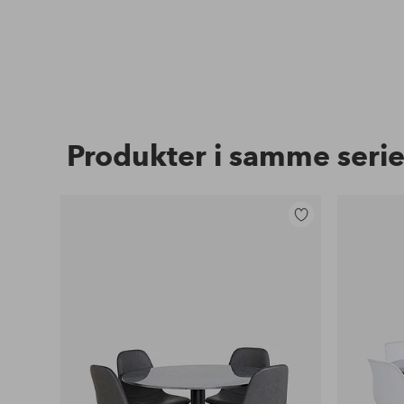
Produkter i samme seri
Tilføj
til
favoritter