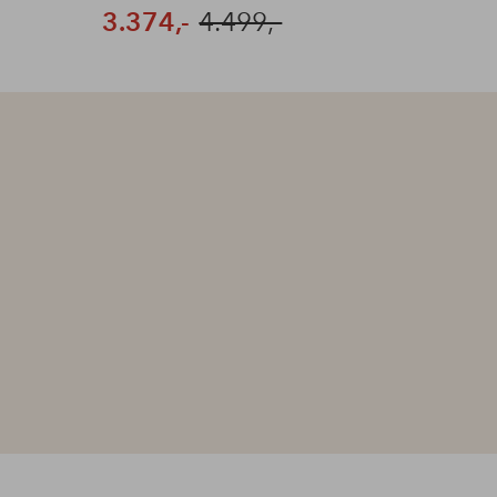
3.374,-
4.499,-
6.37