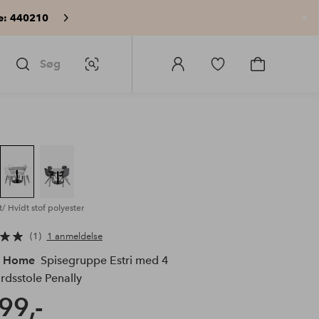
e: 440210
Lu
Søg
Billedsøgning
Log
Gå
Gå
ind
til
til
på
favoritmarkerede
indkøbskur
Homeroom
produkter
t/ Hvidt stof polyester
1
1 anmeldelse
e Home
Spisegruppe Estri med 4
rdsstole Penally
99,-