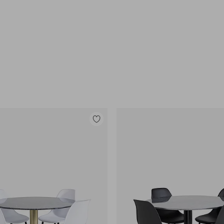
e
Tilføj
til
favoritter