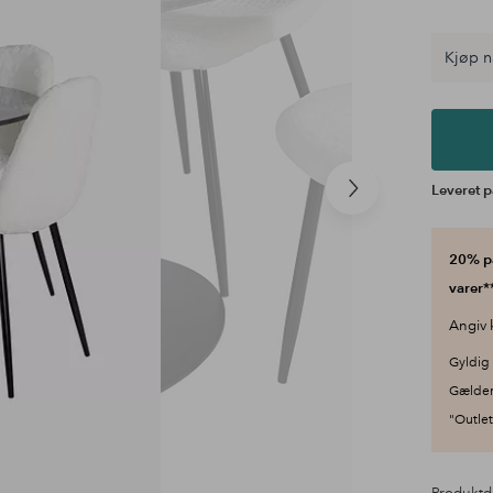
Kjøp n
Leveret p
Næste
produkt
20% på
varer**
Angiv 
Gyldig 
Gælder
"Outlet"