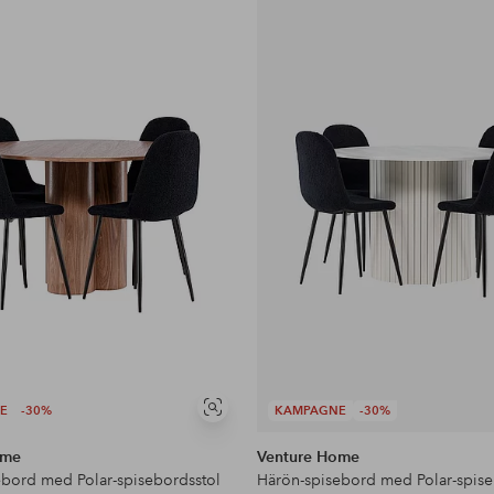
til
favoritter
E
-30%
KAMPAGNE
-30%
Se
lignende
ome
Venture Home
ebord med Polar-spisebordsstol
Härön-spisebord med Polar-spise