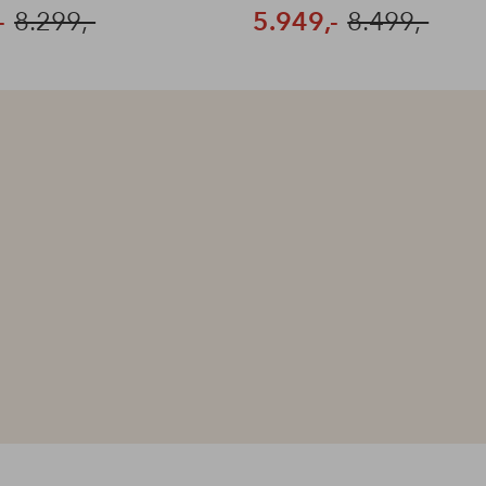
-
8.299,-
5.949,-
8.499,-