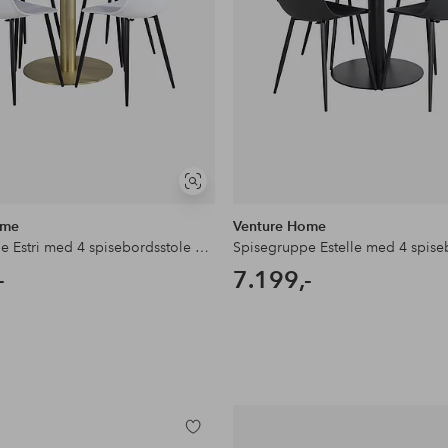
Se
lignende
ome
Venture Home
Spisegruppe Estri med 4 spisebordsstole Penally
-
7.199,-
Tilføj