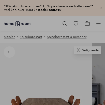
20% på ordinære priser* + 5% på allerede nedsatte varer**
ved køb over 1500 kr.
Kode: 440210
Homeroom
–
Gå
Gå
Pro
Alt
til
til
for
favoritmarkered
indkøbsku
Møbler
Spisebordssæt
Spisebordssæt 4 personer
hjemmet
produkter
til
lav
pris
Se lignende
Tilbage