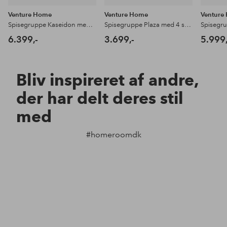
Venture Home
Venture Home
Venture
Spisegruppe Kaseidon med 4 stole Polar
Spisegruppe Plaza med 4 stole Polar
6.399,-
3.699,-
5.999,
Bliv inspireret af andre,
der har delt deres stil
med
#homeroomdk