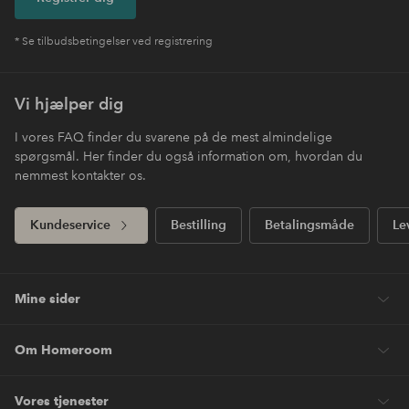
* Se tilbudsbetingelser ved registrering
Vi hjælper dig
I vores FAQ finder du svarene på de mest almindelige
spørgsmål. Her finder du også information om, hvordan du
nemmest kontakter os.
Kundeservice
Bestilling
Betalingsmåde
Le
Mine sider
Om Homeroom
Vores tjenester