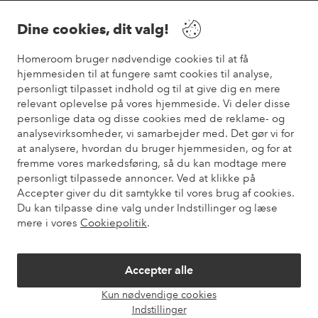
Dine cookies, dit valg!
Vilkår
Homeroom bruger nødvendige cookies til at få
Venner
hjemmesiden til at fungere samt cookies til analyse,
personligt tilpasset indhold og til at give dig en mere
relevant oplevelse på vores hjemmeside. Vi deler disse
personlige data og disse cookies med de reklame- og
analysevirksomheder, vi samarbejder med. Det gør vi for
Sikre betalinger
at analysere, hvordan du bruger hjemmesiden, og for at
Vil du vide mere om
vores betalingsmuligheder
?
fremme vores markedsføring, så du kan modtage mere
elpy
personligt tilpassede annoncer. Ved at klikke på
Accepter giver du dit samtykke til vores brug af cookies.
Du kan tilpasse dine valg under Indstillinger og læse
mere i vores
Cookiepolitik
.
Danmark - Vælg land
Accepter alle
Instagram
Facebook
Pinterest
Youtube
Kun nødvendige cookies
Åbn
Indstillinger
chat