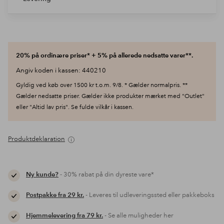
20% på ordinære priser* + 5% på allerede nedsatte varer**.
Angiv koden i kassen: 440210
Gyldig ved køb over 1500 kr t.o.m. 9/8. * Gælder normalpris. **
Gælder nedsatte priser. Gælder ikke produkter mærket med "Outlet"
eller "Altid lav pris". Se fulde vilkår i kassen.
Produktdeklaration
Ny kunde?
- 30% rabat på din dyreste vare*
Postpakke fra 29 kr.
- Leveres til udleveringssted eller pakkeboks
Hjemmelevering fra 79 kr.
- Se alle muligheder her