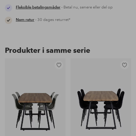
Fleksible betalingsmåder
- Betal nu, senere eller del op
Nem retur
- 30 dages returret*
Produkter i samme serie
Tilføj
Tilføj
til
til
favoritter
favoritter