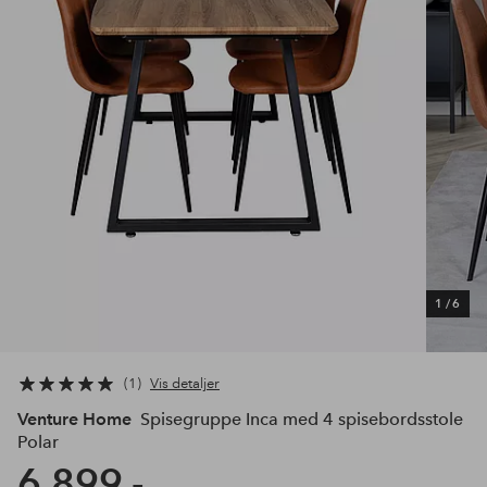
1
/
6
1
Vis detaljer
Venture Home
Spisegruppe Inca med 4 spisebordsstole
Polar
6.899,-