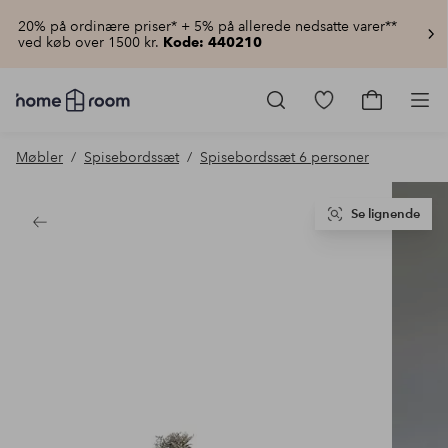
20% på ordinære priser* + 5% på allerede nedsatte varer**
ved køb over 1500 kr.
Kode: 440210
Homeroom
–
Gå
Gå
Pro
Alt
til
til
for
favoritmarkered
indkøbsku
Møbler
Spisebordssæt
Spisebordssæt 6 personer
hjemmet
produkter
til
lav
pris
Se lignende
Tilbage