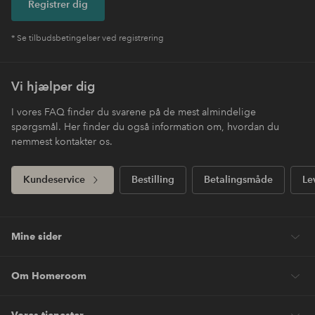
Registrer dig
* Se tilbudsbetingelser ved registrering
Vi hjælper dig
I vores FAQ finder du svarene på de mest almindelige
spørgsmål. Her finder du også information om, hvordan du
nemmest kontakter os.
Kundeservice
Bestilling
Betalingsmåde
Le
Mine sider
Om Homeroom
Vores tjenester