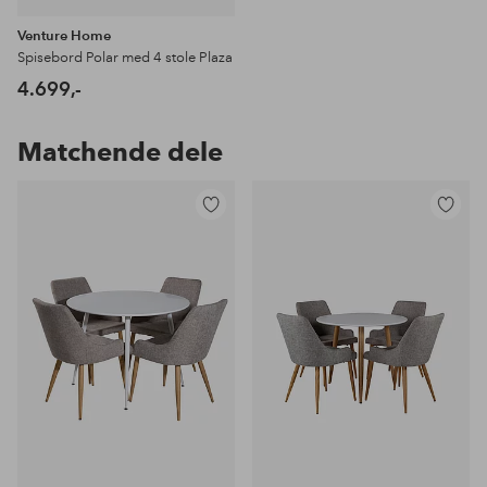
Venture Home
Spisebord Polar med 4 stole Plaza
4.699,-
Matchende dele
Tilføj
Tilføj
til
til
favoritter
favoritter