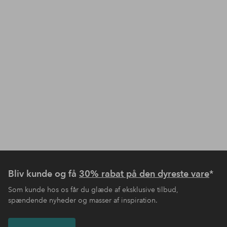
Bliv kunde og få
30% rabat på den dyreste vare
*
Som kunde hos os får du glæde af eksklusive tilbud,
spændende nyheder og masser af inspiration.