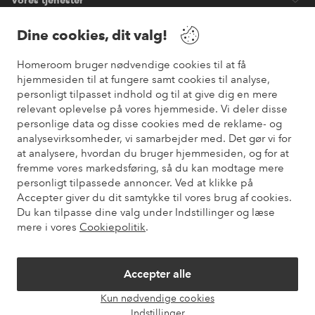
Dine cookies, dit valg!
Vilkår
Homeroom bruger nødvendige cookies til at få
Venner
hjemmesiden til at fungere samt cookies til analyse,
personligt tilpasset indhold og til at give dig en mere
relevant oplevelse på vores hjemmeside. Vi deler disse
personlige data og disse cookies med de reklame- og
analysevirksomheder, vi samarbejder med. Det gør vi for
Sikre betalinger
at analysere, hvordan du bruger hjemmesiden, og for at
Vil du vide mere om
vores betalingsmuligheder
?
fremme vores markedsføring, så du kan modtage mere
elpy
personligt tilpassede annoncer. Ved at klikke på
Accepter giver du dit samtykke til vores brug af cookies.
Du kan tilpasse dine valg under Indstillinger og læse
mere i vores
Cookiepolitik
.
Danmark - Vælg land
Accepter alle
Instagram
Facebook
Pinterest
Youtube
Kun nødvendige cookies
Åbn
Indstillinger