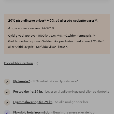
20% på ordinære priser* + 5% på allerede nedsatte varer**.
Angiv koden i kassen: 440210
Gyldig ved køb over 1500 kr t.o.m. 9/8. * Gælder normalpris. **
Gælder nedsatte priser. Gælder ikke produkter mærket med "Outlet"
eller "Altid lav pris". Se fulde vilkår i kassen.
Produktdeklaration
Ny kunde?
- 30% rabat på din dyreste vare*
Postpakke fra 29 kr.
- Leveres til udleveringssted eller pakkeboks
Hjemmelevering fra 79 kr.
- Se alle muligheder her
Fleksible betalingsmåder
- Betal nu, senere eller del op