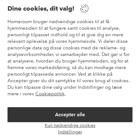
Dine cookies, dit valg!
Vilkår
Homeroom bruger nødvendige cookies til at få
hjemmesiden til at fungere samt cookies til analyse,
Venner
personligt tilpasset indhold og til at give dig en mere
relevant oplevelse på vores hjemmeside. Vi deler disse
personlige data og disse cookies med de reklame- og
analysevirksomheder, vi samarbejder med. Det gør vi for
Sikre betalinger
at analysere, hvordan du bruger hjemmesiden, og for at
Vil du vide mere om
vores betalingsmuligheder
?
fremme vores markedsføring, så du kan modtage mere
elpy
personligt tilpassede annoncer. Ved at klikke på
Accepter giver du dit samtykke til vores brug af cookies.
Du kan tilpasse dine valg under Indstillinger og læse
mere i vores
Cookiepolitik
.
Danmark - Vælg land
Accepter alle
Instagram
Facebook
Pinterest
Youtube
Kun nødvendige cookies
Åbn
Indstillinger
chat