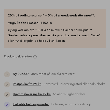
20% på ordinære priser* + 5% på allerede nedsatte varer**.
Angiv koden i kassen: 440210
Gyldig ved køb over 1500 kr t.o.m. 9/8. * Gælder normalpris. **
Gælder nedsatte priser. Gælder ikke produkter mærket med "Outlet"
eller "Altid lav pris". Se fulde vilkår i kassen.
Produktdeklaration
Ny kunde?
- 30% rabat på din dyreste vare*
Postpakke fra 29 kr.
- Leveres til udleveringssted eller pakkeboks
Hjemmelevering fra 79 kr.
- Se alle muligheder her
Fleksible betalingsmåder
- Betal nu, senere eller del op