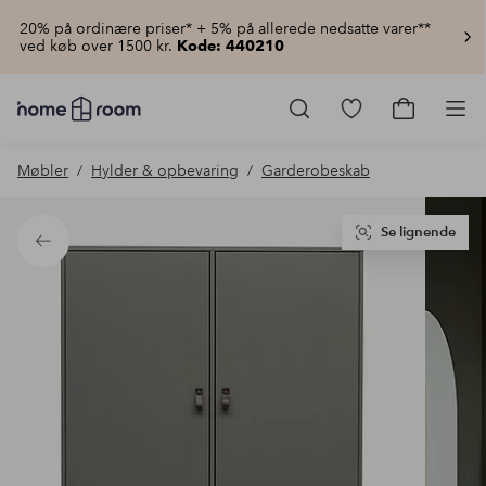
20% på ordinære priser* + 5% på allerede nedsatte varer**
ved køb over 1500 kr.
Kode: 440210
Homeroom
–
Gå
Gå
Pro
Alt
til
til
for
favoritmarkered
indkøbsku
Møbler
Hylder & opbevaring
Garderobeskab
hjemmet
produkter
til
lav
pris
Se lignende
Tilbage