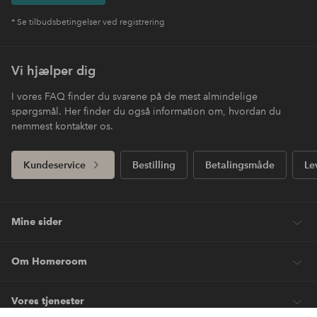
* Se tilbudsbetingelser ved registrering
Vi hjælper dig
I vores FAQ finder du svarene på de mest almindelige
spørgsmål. Her finder du også information om, hvordan du
nemmest kontakter os.
Kundeservice
Bestilling
Betalingsmåde
Le
Mine sider
Om Homeroom
Vores tjenester