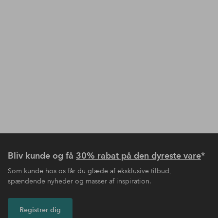
Bliv kunde og få
30% rabat på den dyreste vare
*
Som kunde hos os får du glæde af eksklusive tilbud,
spændende nyheder og masser af inspiration.
Registrer dig