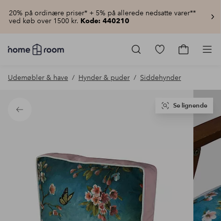
20% på ordinære priser* + 5% på allerede nedsatte varer**
ved køb over 1500 kr.
Kode: 440210
Homeroom
–
Gå
Gå
Pro
Alt
til
til
for
favoritmarkered
indkøbsku
Udemøbler & have
Hynder & puder
Siddehynder
hjemmet
produkter
til
lav
pris
Se lignende
Tilbage