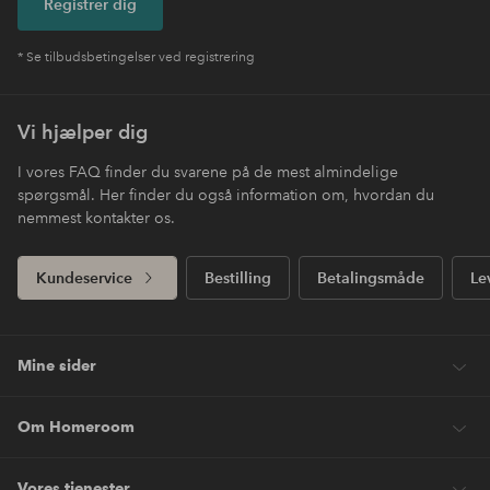
Registrer dig
* Se tilbudsbetingelser ved registrering
Vi hjælper dig
I vores FAQ finder du svarene på de mest almindelige
spørgsmål. Her finder du også information om, hvordan du
nemmest kontakter os.
Kundeservice
Bestilling
Betalingsmåde
Le
Mine sider
Om Homeroom
Vores tjenester