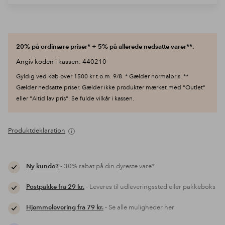
20% på ordinære priser* + 5% på allerede nedsatte varer**.
Angiv koden i kassen: 440210
Gyldig ved køb over 1500 kr t.o.m. 9/8. * Gælder normalpris. **
Gælder nedsatte priser. Gælder ikke produkter mærket med "Outlet"
eller "Altid lav pris". Se fulde vilkår i kassen.
Produktdeklaration
Ny kunde?
- 30% rabat på din dyreste vare*
Postpakke fra 29 kr.
- Leveres til udleveringssted eller pakkeboks
Hjemmelevering fra 79 kr.
- Se alle muligheder her