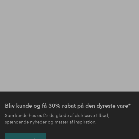
Bliv kunde og få
30% rabat på den dyreste vare
*
Som kunde hos os får du glæde af eksklusive tilbud,
spændende nyheder og masser af inspiration.