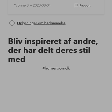
dårligt, hvor jeg skulle have det.
Yvonne S —
2023-08-04
Rapport
Oplysninger om bedømmelse
Bliv inspireret af andre,
der har delt deres stil
med
#homeroomdk