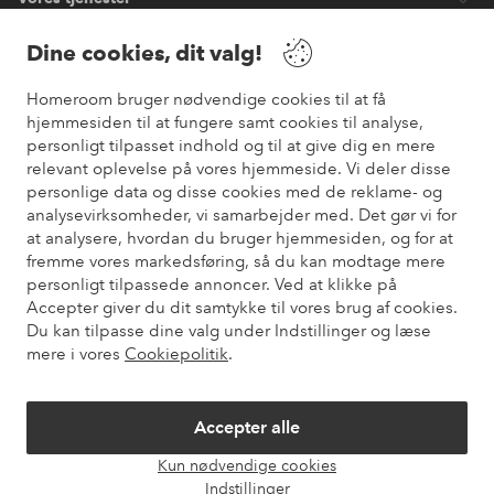
Dine cookies, dit valg!
Vilkår
Homeroom bruger nødvendige cookies til at få
hjemmesiden til at fungere samt cookies til analyse,
Venner
personligt tilpasset indhold og til at give dig en mere
relevant oplevelse på vores hjemmeside. Vi deler disse
personlige data og disse cookies med de reklame- og
analysevirksomheder, vi samarbejder med. Det gør vi for
Sikre betalinger
at analysere, hvordan du bruger hjemmesiden, og for at
Vil du vide mere om
vores betalingsmuligheder
?
fremme vores markedsføring, så du kan modtage mere
elpy
personligt tilpassede annoncer. Ved at klikke på
Accepter giver du dit samtykke til vores brug af cookies.
Du kan tilpasse dine valg under Indstillinger og læse
mere i vores
Cookiepolitik
.
Danmark - Vælg land
Accepter alle
Instagram
Facebook
Pinterest
Youtube
Kun nødvendige cookies
Åbn
Indstillinger
chat