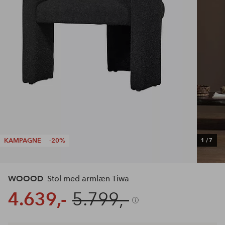
KAMPAGNE
-20%
1
/
7
WOOOD
Stol med armlæn Tiwa
4.639,-
5.799,-