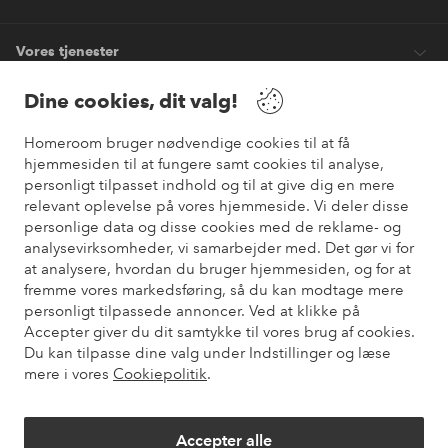
Vores tjenester
Dine cookies, dit valg!
Vilkår
Homeroom bruger nødvendige cookies til at få
hjemmesiden til at fungere samt cookies til analyse,
Venner
personligt tilpasset indhold og til at give dig en mere
relevant oplevelse på vores hjemmeside. Vi deler disse
personlige data og disse cookies med de reklame- og
analysevirksomheder, vi samarbejder med. Det gør vi for
Sikre betalinger
at analysere, hvordan du bruger hjemmesiden, og for at
Vil du vide mere om
vores betalingsmuligheder
?
fremme vores markedsføring, så du kan modtage mere
elpy
personligt tilpassede annoncer. Ved at klikke på
Accepter giver du dit samtykke til vores brug af cookies.
Du kan tilpasse dine valg under Indstillinger og læse
mere i vores
Cookiepolitik
.
Danmark - Vælg land
Accepter alle