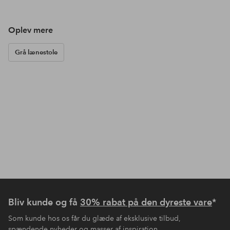
Oplev mere
Grå lænestole
Bliv kunde og få
30% rabat på den dyreste vare
*
Som kunde hos os får du glæde af eksklusive tilbud,
spændende nyheder og masser af inspiration.