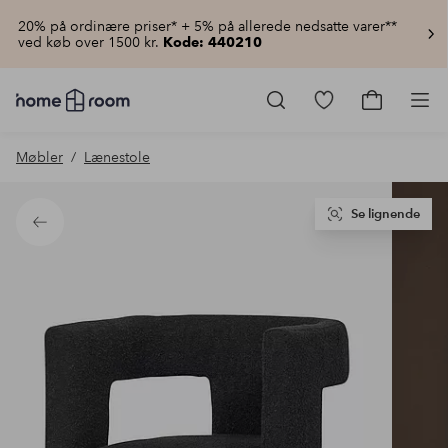
20% på ordinære priser* + 5% på allerede nedsatte varer**
ved køb over 1500 kr.
Kode: 440210
Homeroom
–
Gå
Gå
Pro
Alt
til
til
for
favoritmarkered
indkøbsku
Møbler
Lænestole
hjemmet
produkter
til
lav
pris
Se lignende
Tilbage