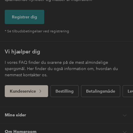
Registrer dig
* Se tilbudsbetingelser ved registrering
Vi hjælper dig
I vores FAQ finder du svarene på de mest almindelige
spørgsmål. Her finder du også information om, hvordan du
nemmest kontakter os.
Kundeservice
Bestilling
Betalingsmåde
Le
Mine sider
Om Homeroom