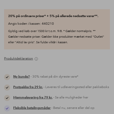
20% på ordinære priser* + 5% på allerede nedsatte varer**.
Angiv koden i kassen: 440210
Gyldig ved køb over 1500 kr t.o.m. 9/8. * Gælder normalpris. **
Gælder nedsatte priser. Gælder ikke produkter mærket med "Outlet"
eller "Altid lav pris". Se fulde vilkår i kassen.
Produktdeklaration
Ny kunde?
- 30% rabat på din dyreste vare*
Postpakke fra 29 kr.
- Leveres til udleveringssted eller pakkeboks
Hjemmelevering fra 79 kr.
- Se alle muligheder her
Fleksible betalingsmåder
- Betal nu, senere eller del op