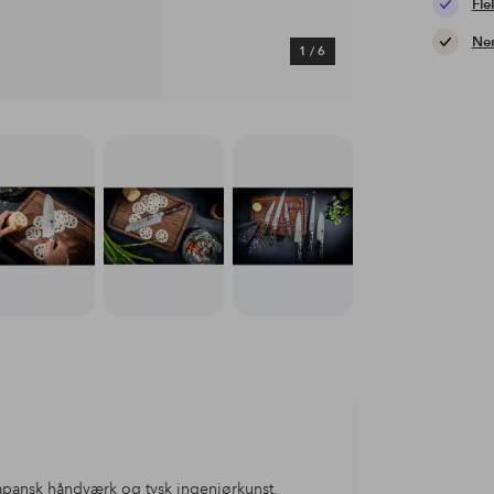
Fle
Nem
1
/
6
 japansk håndværk og tysk ingeniørkunst,