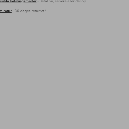
ksible betalingsmåder
- Betal nu, senere eller del op
 retur
- 30 dages returret*