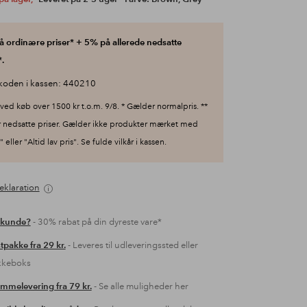
 ordinære priser* + 5% på allerede nedsatte
.
koden i kassen: 440210
ved køb over 1500 kr t.o.m. 9/8. * Gælder normalpris. **
 nedsatte priser. Gælder ikke produkter mærket med
 eller "Altid lav pris". Se fulde vilkår i kassen.
eklaration
 kunde?
- 30% rabat på din dyreste vare*
tpakke fra 29 kr.
- Leveres til udleveringssted eller
kkeboks
mmelevering fra 79 kr.
- Se alle muligheder her