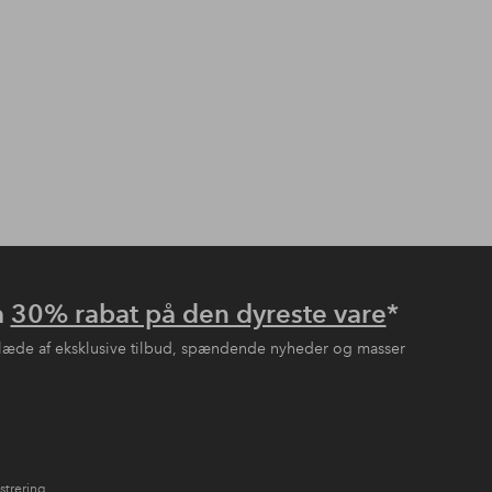
å
30% rabat på den dyreste vare
*
læde af eksklusive tilbud, spændende nyheder og masser
strering