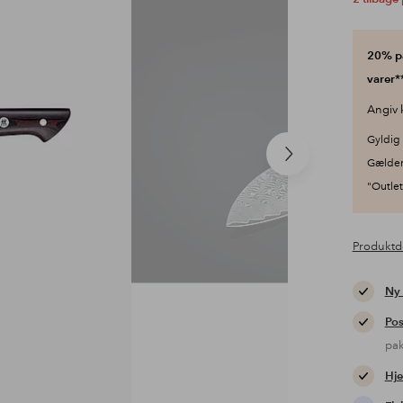
20% på
varer**
Angiv 
Gyldig 
Næste
Gælder
produkt
"Outlet"
Produktd
Ny
Pos
pa
Hje