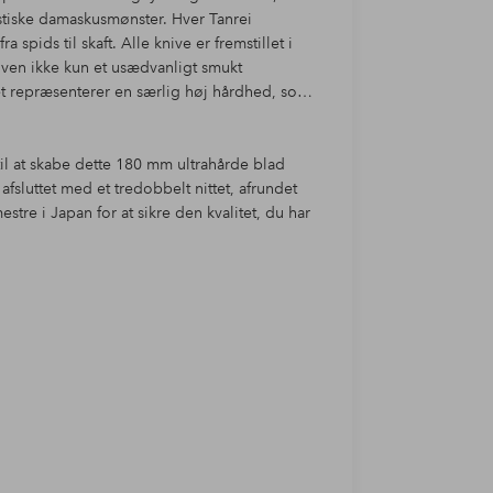
stiske damaskusmønster. Hver Tanrei
 spids til skaft. Alle knive er fremstillet i
ven ikke kun et usædvanligt smukt
t repræsenterer en særlig høj hårdhed, som
til at skabe dette 180 mm ultrahårde blad
fsluttet med et tredobbelt nittet, afrundet
estre i Japan for at sikre den kvalitet, du har