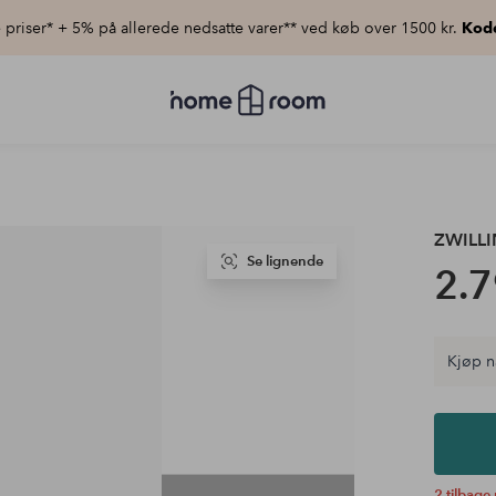
priser* + 5% på allerede nedsatte varer** ved køb over 1500 kr.
Kod
Homeroom
–
Alt
for
hjemmet
til
lav
pris
ZWILL
Se lignende
2.7
Kjøp n
2 tilbage 