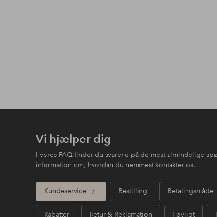
Vi hjælper dig
I vores FAQ finder du svarene på de mest almindelige sp
information om, hvordan du nemmest kontakter os.
Kundeservice
Bestilling
Betalingsmåde
Rabatter
Retur & Reklamation
I øvrigt