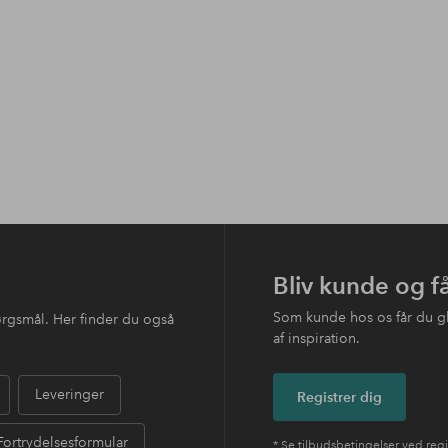
Bliv kunde og f
Som kunde hos os får du g
ørgsmål. Her finder du også
af inspiration.
Leveringer
Registrer dig
Fortrydelsesformular
* Se tilbudsbetingelser ved regi