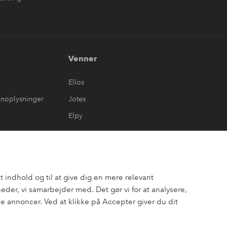
Venner
Ellos
onoplysninger
Jotex
Elpy
 indhold og til at give dig en mere relevant
er, vi samarbejder med. Det gør vi for at analysere,
 annoncer. Ved at klikke på Accepter giver du dit