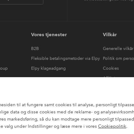
Vores tjenester
Vilkår
B2B
Generelle vilkår
Fleksible betalingsmetoder via Elpy
Politik om pers
roup
Elpy klageadgang
Cookies
Affiliate
læring
#yeshomeroom
den til at fungere samt cookies til analyse, personligt tilpasset
lige data og disse cookies med de reklame- og analysevirksomhed
es markedsføring, så du kan modtage mere personligt tilpassede
ne valg under Indstillinger og læse mere i vores
Cookiepolitik
.