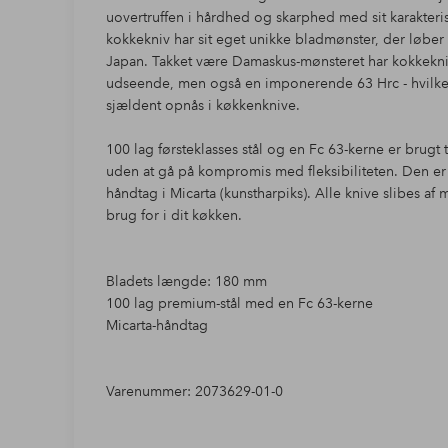
uovertruffen i hårdhed og skarphed med sit karakteri
kokkekniv har sit eget unikke bladmønster, der løber fra
Japan. Takket være Damaskus-mønsteret har kokkekni
udseende, men også en imponerende 63 Hrc - hvilke
sjældent opnås i køkkenknive.
100 lag førsteklasses stål og en Fc 63-kerne er brugt 
uden at gå på kompromis med fleksibiliteten. Den er a
håndtag i Micarta (kunstharpiks). Alle knive slibes af m
brug for i dit køkken.
Bladets længde: 180 mm
100 lag premium-stål med en Fc 63-kerne
Micarta-håndtag
Varenummer: 2073629-01-0