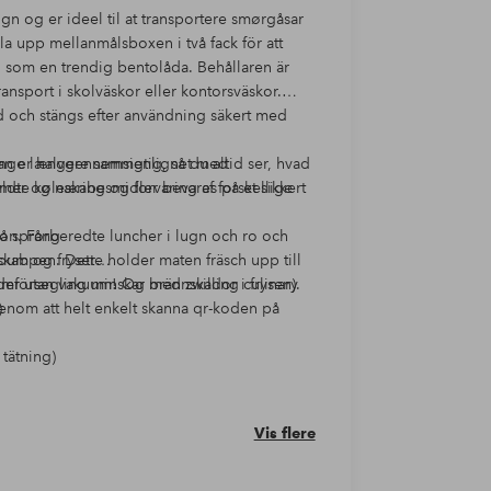
gn og er ideel til at transportere smørgåsar
a upp mellanmålsboxen i två fack för att
n som en trendig bentolåda. Behållaren är
 transport i skolväskor eller kontorsväskor.
d och stängs efter användning säkert med
an er halvgennemsigtig, så du altid ser, hvad
 gange længere sammenlignet med
yldte køleskabe og forvaring af forskellige
er og næringsmidler bevares på et sikkert
on. Forberedte luncher i lugn och ro och
på språng
pumpen. Dette holder maten fräsch upp till
kab og fryser
der utan vakuum! Og med zwilling culinary
mförsegling minskar brännskador i frysen).
enom att helt enkelt skanna qr-koden på
)
 tätning)
r på språng (også uden pumpe)
willing culinary world-appen med hjälp av
atum.
Vis flere
rseglad mat och måltider kan förvaras och
maten måste konsumeras. Recept, forklarende