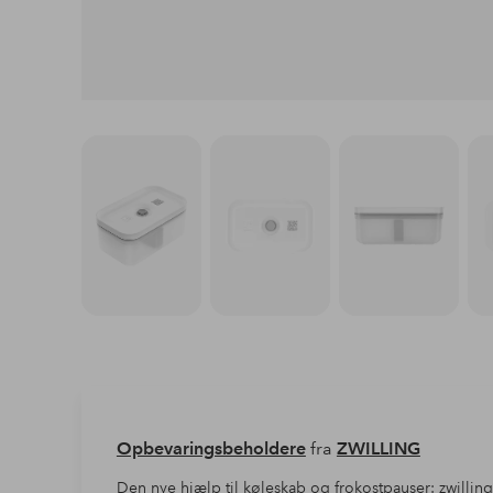
Opbevaringsbeholdere
fra
ZWILLING
Den nye hjælp til køleskab og frokostpauser: zwillin