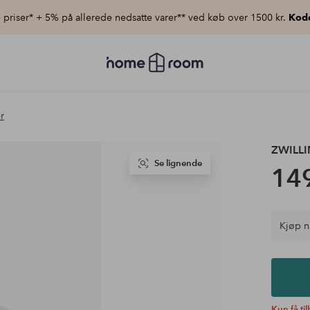
priser* + 5% på allerede nedsatte varer** ved køb over 1500 kr.
Kod
Homeroom
–
Alt
for
hjemmet
r
til
lav
pris
ZWILL
Se lignende
149
Kjøp n
Kun få ti