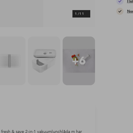
Fle
Nem
1
/
11
+6
g fresh & save 2-in-1 vakuumlunchlåda m har