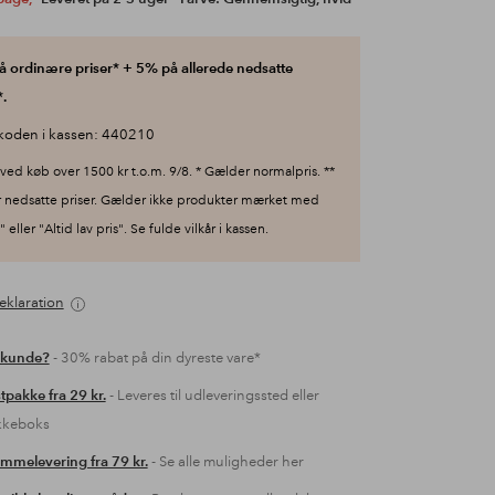
 ordinære priser* + 5% på allerede nedsatte
.
koden i kassen: 440210
ved køb over 1500 kr t.o.m. 9/8. * Gælder normalpris. **
 nedsatte priser. Gælder ikke produkter mærket med
 eller "Altid lav pris". Se fulde vilkår i kassen.
eklaration
 kunde?
- 30% rabat på din dyreste vare*
tpakke fra 29 kr.
- Leveres til udleveringssted eller
kkeboks
mmelevering fra 79 kr.
- Se alle muligheder her