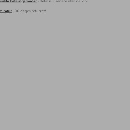
ksible betalingsmåder
- Betal nu, senere eller del op
 retur
- 30 dages returret*