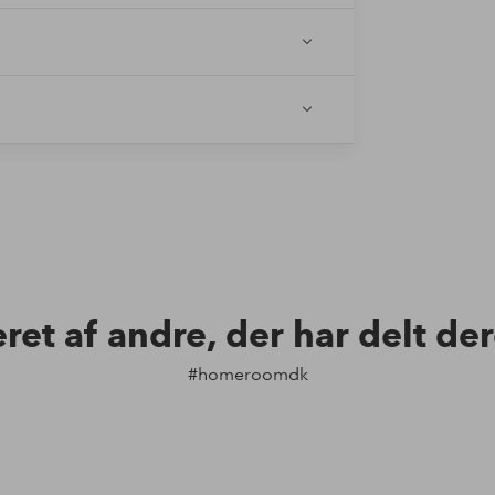
 som appen tilbyder.
eret af andre, der har delt de
#homeroomdk