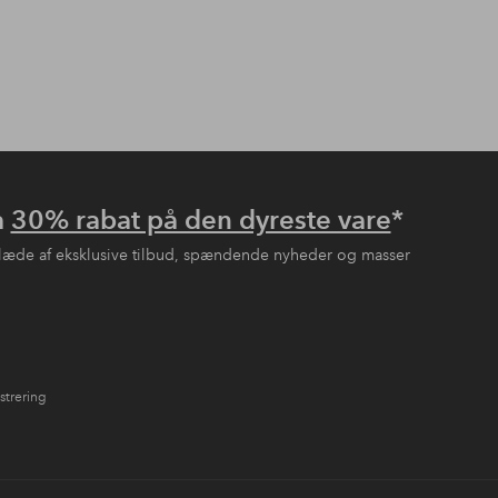
å
30% rabat på den dyreste vare
*
læde af eksklusive tilbud, spændende nyheder og masser
strering