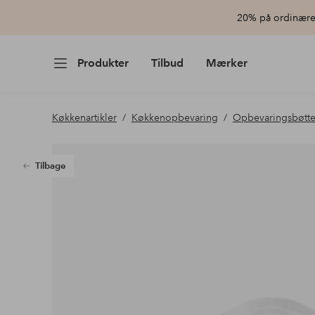
20% på ordinære 
Produkter
Tilbud
Mærker
Køkkenartikler
Køkkenopbevaring
Opbevaringsbøtte
Tilbage