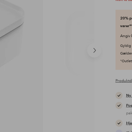
20% på
varer**
Angiv 
Gyldig 
Næste
Gælder
produkt
"Outlet"
Produktd
Ny
Pos
pa
Hje