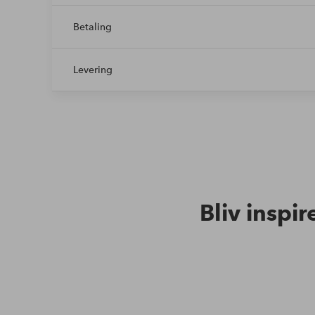
videoer og en inköpslista kompletterer de tjenester,
Betaling
Levering
Bliv inspir