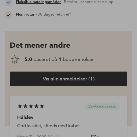
Fleksible betalingsmåder
- Betal nu, senere eller del op
Nem retur
- 30 dages returret*
Det mener andre
5.0
baseret på
1
bedømmelser
Vis alle anmeldelser (1)
Verifierad købere
Hålslev
God kvalitet, tilfreds med købet.