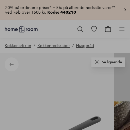
20% på ordinære priser* + 5% på allerede nedsatte varer**
ved køb over 1500 kr.
Kode: 440210
Homeroom
–
Gå
Gå
Pro
Alt
til
til
for
favoritmarkered
indkøbsku
Køkkenartikler
Køkkenredskaber
Husgeråd
hjemmet
produkter
til
lav
pris
Se lignende
Tilbage