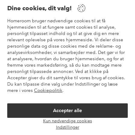
Dine cookies, dit valg!
Vilkår
Homeroom bruger nødvendige cookies til at få
hjemmesiden til at fungere samt cookies til analyse,
Venner
personligt tilpasset indhold og til at give dig en mere
relevant oplevelse på vores hjemmeside. Vi deler disse
personlige data og disse cookies med de reklame- og
analysevirksomheder, vi samarbejder med. Det gør vi for
Sikre betalinger
at analysere, hvordan du bruger hjemmesiden, og for at
Vil du vide mere om
vores betalingsmuligheder
?
fremme vores markedsføring, så du kan modtage mere
elpy
personligt tilpassede annoncer. Ved at klikke på
Accepter giver du dit samtykke til vores brug af cookies.
Du kan tilpasse dine valg under Indstillinger og læse
mere i vores
Cookiepolitik
.
Danmark - Vælg land
Accepter alle
Instagram
Facebook
Pinterest
Youtube
Kun nødvendige cookies
Åbn
Indstillinger
chat