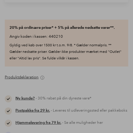
20% på ordinære priser* + 5% på allerede nedsatte varer**.
Angiv koden i kassen: 440210
Gyldig ved køb over 1500 kr t.o.m. 9/8. * Gælder normalpris. **
Gælder nedsatte priser. Gælder ikke produkter mærket med "Outlet"
eller "Altid lav pris". Se fulde vilkår i kassen.
Produktdeklaration
Ny kunde?
- 30% rabat på din dyreste vare*
Postpakke fra 29 kr.
- Leveres til udleveringssted eller pakkeboks
Hjemmelevering fra 79 kr.
- Se alle muligheder her