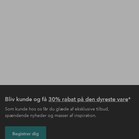
Bliv kunde og få
30% rabat på den dyreste vare
*
Som kunde hos os får du glæde af eksklusive tilbud,
spændende nyheder og masser af inspiration.
Registrer dig