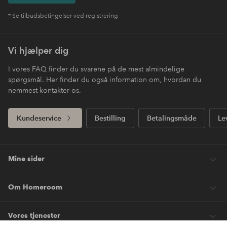
* Se tilbudsbetingelser ved registrering
Vi hjælper dig
I vores FAQ finder du svarene på de mest almindelige
spørgsmål. Her finder du også information om, hvordan du
nemmest kontakter os.
Kundeservice
Bestilling
Betalingsmåde
Le
Mine sider
Om Homeroom
Vores tjenester