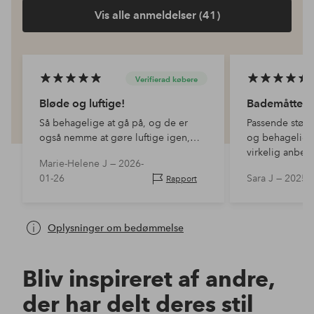
Vis alle anmeldelser (41)
Verifierad købere
Bløde og luftige!
Bademåtte
Så behagelige at gå på, og de er
Passende stør
også nemme at gøre luftige igen,
og behagelig. 
bare ryst dem! Og de er lige så fine
virkelig anbefa
Marie-Helene J —
2026-
efter vask.
01-26
Sara J —
2025-
Rapport
Oplysninger om bedømmelse
Bliv inspireret af andre,
der har delt deres stil