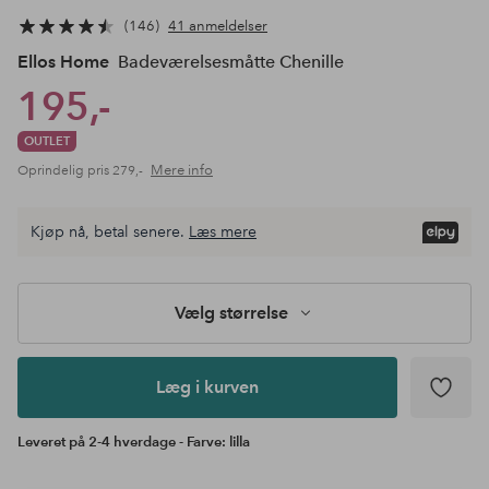
146
41 anmeldelser
Ellos Home
Badeværelsesmåtte Chenille
195,-
OUTLET
Mere info
Oprindelig pris
279,-
Vælg
Kjøp nå, betal senere.
Læs mere
størrelse
Læg i
kurven
Vælg størrelse
Læg i kurven
Leveret på 2-4 hverdage - Farve: lilla