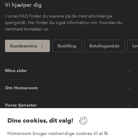
Vi hjælper dig
I vores FAQ finder du svarene på de mest almindelige
spørgsmål. Her finder du også information om, hvordan du
nemmest kontakter os.
Kundeservice
Bestilling
Betalingsmåde
Le
Mine sider
Om Homeroom
Vores tjenester
Dine cookies, dit valg!
Vilkår
Homeroom bruger nødvendige cookies til at få