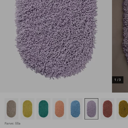
1
/
3
Farve: lilla