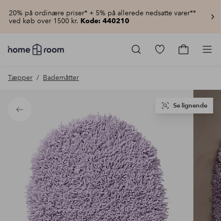
20% på ordinære priser* + 5% på allerede nedsatte varer**
ved køb over 1500 kr.
Kode: 440210
Homeroom
–
Gå
Gå
Pro
Alt
til
til
for
favoritmarkered
indkøbsku
Tæpper
Bademåtter
hjemmet
produkter
til
lav
pris
Se lignende
Tilbage