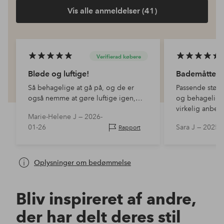
Vis alle anmeldelser (41)
Verifierad købere
Bløde og luftige!
Bademåtte
Så behagelige at gå på, og de er
Passende stør
også nemme at gøre luftige igen,
og behagelig. 
bare ryst dem! Og de er lige så fine
virkelig anbefa
Marie-Helene J —
2026-
efter vask.
01-26
Sara J —
2025-
Rapport
Oplysninger om bedømmelse
Bliv inspireret af andre,
der har delt deres stil