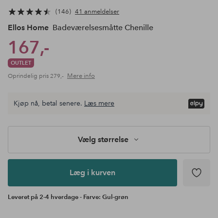
146
41 anmeldelser
Ellos Home
Badeværelsesmåtte Chenille
167,-
OUTLET
Mere info
Oprindelig pris
279,-
Vælg
Kjøp nå, betal senere.
Læs mere
størrelse
Læg i
kurven
Vælg størrelse
Læg i kurven
Leveret på 2-4 hverdage - Farve: Gul-grøn