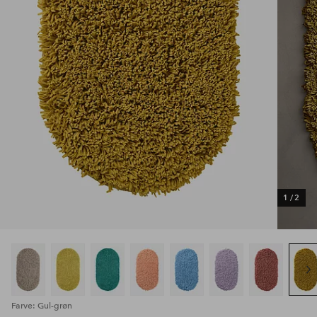
1
/
2
Farve: Gul-grøn