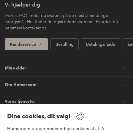
Vi hjælper dig
I vores FAQ finder du svarene på de mest almindelige
spørgsmål. Her finder du også information om, hvordan du
nemmest kontakter os.
Kundeservice
Bestilling
Betalingsmåde
Le
Mine sider
Om Homeroom
Vores tjenester
Dine cookies, dit valg!
Vilkår
Homeroom bruger nødvendige cookies til at få