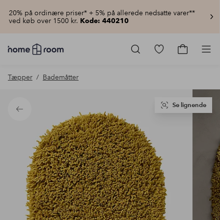
20% på ordinære priser* + 5% på allerede nedsatte varer**
ved køb over 1500 kr.
Kode: 440210
Homeroom
–
Gå
Gå
Pro
Alt
til
til
for
favoritmarkered
indkøbsku
Tæpper
Bademåtter
hjemmet
produkter
til
lav
pris
Se lignende
Tilbage