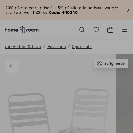
20% på ordinære priser* + 5% på allerede nedsatte varer**
ved køb over 1500 kr.
Kode: 440210
Homeroom
–
Gå
Gå
Pro
Alt
til
til
for
favoritmarkered
indkøbsku
Udemøbler & have
Havestole
Spisestole
hjemmet
produkter
til
lav
pris
Se lignende
Tilbage