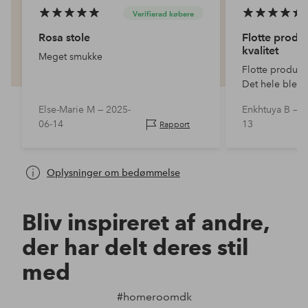
Verifierad købere
Rosa stole
Flotte produ
kvalitet
Meget smukke
Flotte produkt
Det hele blev 
ser pænt og sti
Else-Marie M —
2025-
Enkhtuya B —
2
stabelbar!
06-14
13
Rapport
Oplysninger om bedømmelse
Bliv inspireret af andre,
der har delt deres stil
med
#homeroomdk