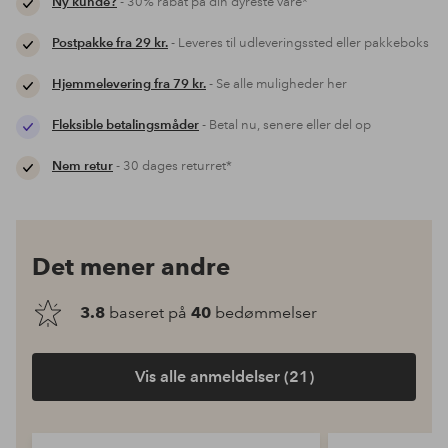
Ny kunde?
- 30% rabat på din dyreste vare*
Postpakke fra 29 kr.
- Leveres til udleveringssted eller pakkeboks
Hjemmelevering fra 79 kr.
- Se alle muligheder her
Fleksible betalingsmåder
- Betal nu, senere eller del op
Nem retur
- 30 dages returret*
Det mener andre
3.8
baseret på
40
bedømmelser
Vis alle anmeldelser (21)