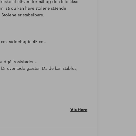
tiske til ethvert formål og den lille fikse
um, så du kan have stolene stående
. Stolene er stabelbare.
4 cm, siddehøjde 45 cm.
undgå frostskader.
 får uventede gæster. Da de kan stables,
Vis flere