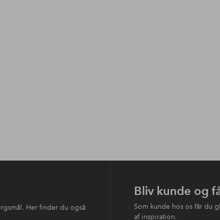
Bliv kunde og f
Som kunde hos os får du g
ørgsmål. Her finder du også
af inspiration.