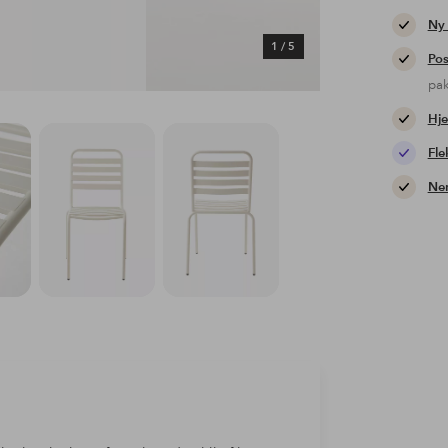
Ny
1
/
5
Pos
pa
Hje
Fle
Nem