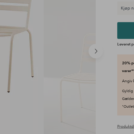
Kjøp n
Leveret p
Næste
produkt
20% på
varer**
Angiv 
Gyldig 
Gælder
"Outlet"
Produktd