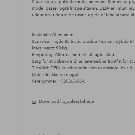
2-pak stole af pulverlakeret aluminium. Stolene er prak
model passer også fint på altanen. DEIA er i alumini
udendørs, uden at de ruster, og de er lette at tørre af
Materiale: Aluminium.
Størrelse: Højde 85,5 cm, bredde 45,5 cm, dybde 5
Maks. vægt: 90 kg.
Rengøring: Aftørres med en let fugtet klud.
Sørg for at opbevare dine havemøbler frostfrit for at 
Tips/råd: DEIA er velegnede som ekstrastole, hvis du
fylder de ikke ret meget.
Varenummer: 1535563-08-0
Download højopløst billede