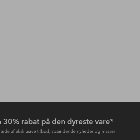
å
30% rabat på den dyreste vare
*
læde af eksklusive tilbud, spændende nyheder og masser