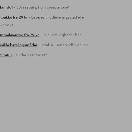
 kunde?
- 30% rabat på din dyreste vare*
tpakke fra 29 kr.
- Leveres til udleveringssted eller
kkeboks
mmelevering fra 79 kr.
- Se alle muligheder her
ksible betalingsmåder
- Betal nu, senere eller del op
 retur
- 30 dages returret*