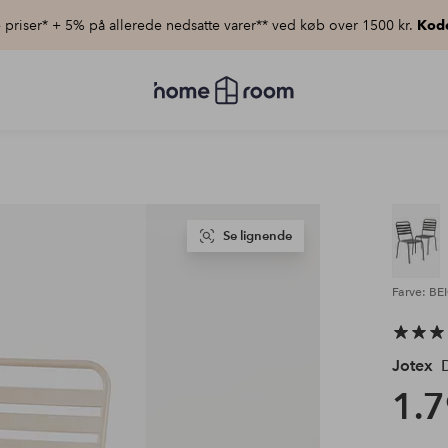
priser* + 5% på allerede nedsatte varer** ved køb over 1500 kr.
Kod
Homeroom
–
Alt
for
hjemmet
til
lav
pris
Se lignende
Farve: BE
Jotex
D
1.7