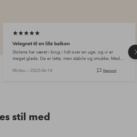
Velegnet til en lille balkon
Stolene har været i brug i lidt over en uge, og vi er
meget glade. De er lette, men stabile og smukke. Med
dæmpende puder er de behagelige at sidde endnu
Mintsu —
2022-06-14
Rapport
længere.
res stil med