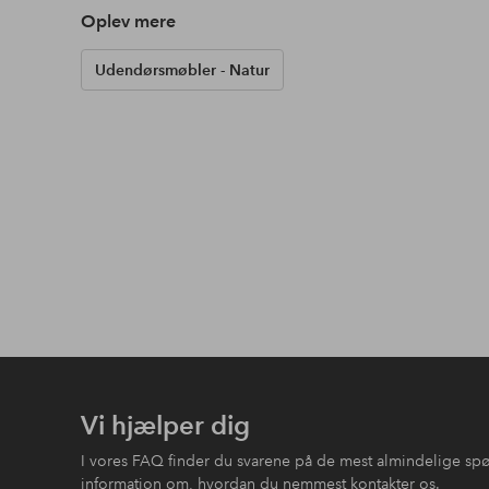
Oplev mere
Udendørsmøbler - Natur
Vi hjælper dig
I vores FAQ finder du svarene på de mest almindelige sp
information om, hvordan du nemmest kontakter os.