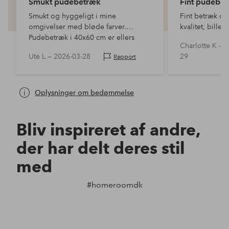
Smukt pudebetræk
Fint pudebe
Smukt og hyggeligt i mine
Fint betræk og
omgivelser med bløde farver.
kvalitet, bill
Pudebetræk i 40x60 cm er ellers
med virkeligh
Charlotte K —
2
svære at finde.
Ute L —
2026-03-28
29
Rapport
Oplysninger om bedømmelse
Bliv inspireret af andre,
der har delt deres stil
med
#homeroomdk