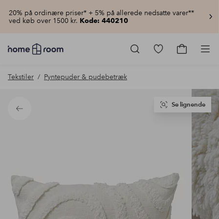
20% på ordinære priser* + 5% på allerede nedsatte varer**
ved køb over 1500 kr.
Kode: 440210
Homeroom
–
Gå
Gå
Pro
Alt
til
til
for
favoritmarkered
indkøbsku
Tekstiler
Pyntepuder & pudebetræk
hjemmet
produkter
til
lav
pris
Se lignende
Tilbage