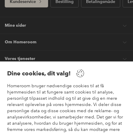
Kundeservice
Bestilling
Betalingsmåde
Le
Mine sider
Om Homeroom
Vores tjenester
Dine cookies, dit valg!
Vilkår
Homeroom bruger nødvendige cookies til at få
hjemmesiden til at fungere samt cookies til analyse,
Venner
personligt tilpasset indhold og til at give dig en mere
relevant oplevelse på vores hjemmeside. Vi deler disse
personlige data og disse cookies med de reklame- og
analysevirksomheder, vi samarbejder med. Det gør vi for
Sikre betalinger
at analysere, hvordan du bruger hjemmesiden, og for at
Vil du vide mere om
vores betalingsmuligheder
?
fremme vores markedsføring, så du kan modtage mere