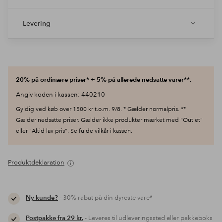
Levering
20% på ordinære priser* + 5% på allerede nedsatte varer**.
Angiv koden i kassen: 440210
Gyldig ved køb over 1500 kr t.o.m. 9/8. * Gælder normalpris. **
Gælder nedsatte priser. Gælder ikke produkter mærket med "Outlet"
eller "Altid lav pris". Se fulde vilkår i kassen.
Produktdeklaration
Ny kunde?
- 30% rabat på din dyreste vare*
Postpakke fra 29 kr.
- Leveres til udleveringssted eller pakkeboks