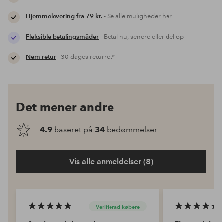
Hjemmelevering fra 79 kr.
- Se alle muligheder her
Fleksible betalingsmåder
- Betal nu, senere eller del op
Nem retur
- 30 dages returret*
Det mener andre
4.9
baseret på
34
bedømmelser
Vis alle anmeldelser (8)
Verifierad købere