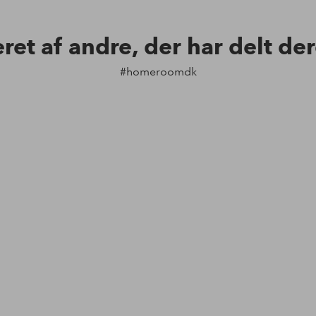
eret af andre, der har delt de
#homeroomdk