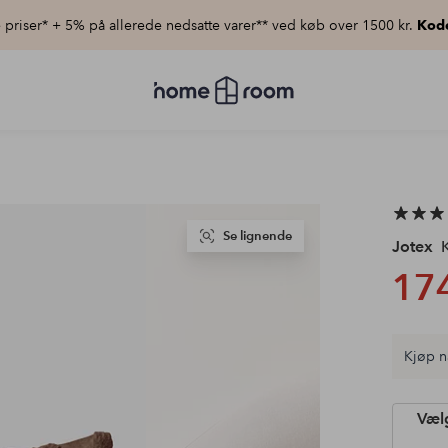
priser* + 5% på allerede nedsatte varer** ved køb over 1500 kr.
Kod
Homeroom
–
Alt
for
hjemmet
til
lav
pris
Se lignende
Jotex
K
174
Kjøp n
Vælg