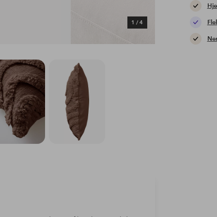
Hje
Fle
1
/
4
Nem