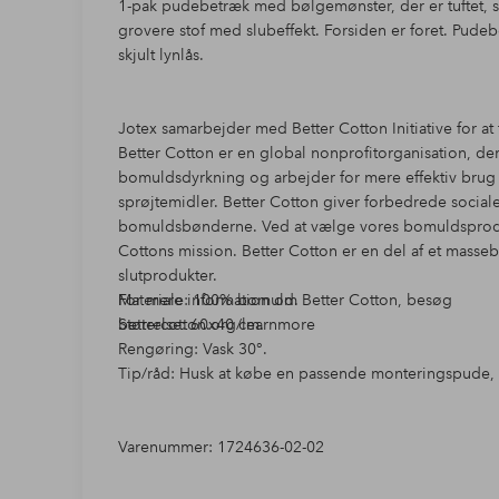
1-pak pudebetræk med bølgemønster, der er tuftet, så 
grovere stof med slubeffekt. Forsiden er foret. Pude
skjult lynlås.
Jotex samarbejder med Better Cotton Initiative for 
Better Cotton er en global nonprofitorganisation, d
bomuldsdyrkning og arbejder for mere effektiv brug 
sprøjtemidler. Better Cotton giver forbedrede socia
bomuldsbønderne. Ved at vælge vores bomuldsprodukt
Cottons mission. Better Cotton er en del af et masseb
slutprodukter.
For mere information om Better Cotton, besøg
Materiale: 100% bomuld.
bettercotton.org/learnmore
Størrelse: 60x40 cm.
Rengøring: Vask 30°.
Tip/råd: Husk at købe en passende monteringspude, s
Varenummer: 1724636-02-02