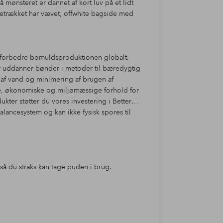
mønsteret er dannet af kort luv på et lidt
betrækket har vævet, offwhite bagside med
at forbedre bomuldsproduktionen globalt.
er uddanner bønder i metoder til bæredygtig
af vand og minimering af brugen af
le, økonomiske og miljømæssige forhold for
er støtter du vores investering i Better
alancesystem og kan ikke fysisk spores til
å du straks kan tage puden i brug.