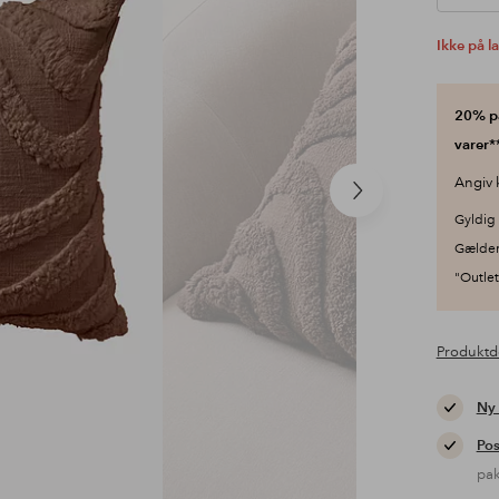
Ikke på l
20% på
varer**
Angiv 
Næste
produkt
Gyldig 
Gælder
"Outlet"
Produktd
Ny
Pos
pa