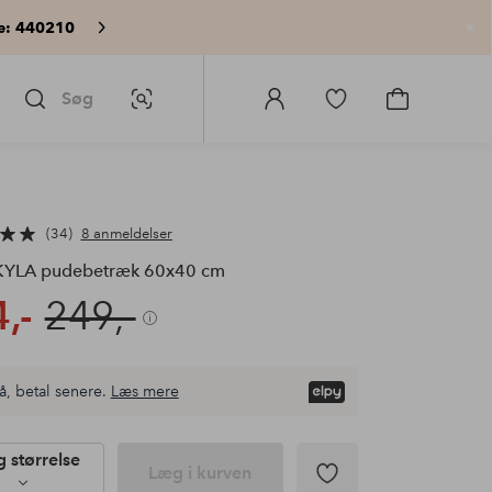
e: 440210
Lu
Søg
Billedsøgning
Log
Gå
Gå
ind
til
til
på
favoritmarkerede
indkøbskur
Homeroom
produkter
34
8 anmeldelser
YLA pudebetræk 60x40 cm
,-
249,-
å, betal senere.
Læs mere
 størrelse
Læg i kurven