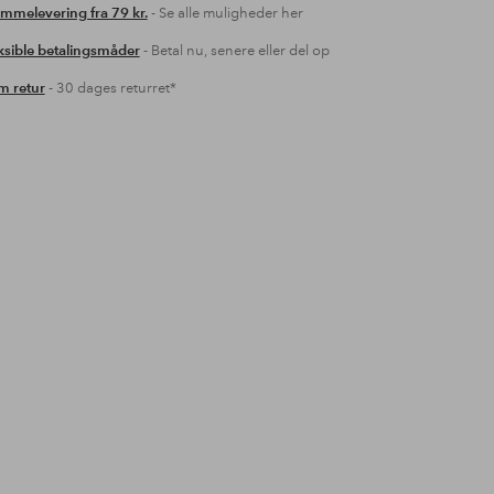
mmelevering fra 79 kr.
- Se alle muligheder her
ksible betalingsmåder
- Betal nu, senere eller del op
 retur
- 30 dages returret*