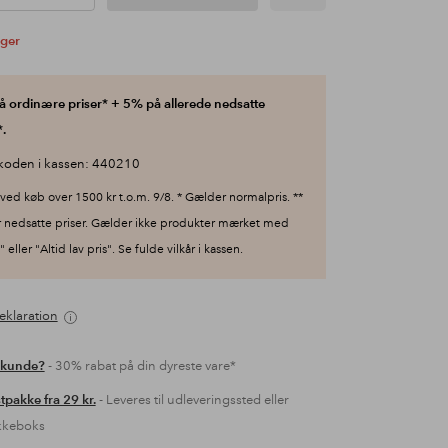
ager
 ordinære priser* + 5% på allerede nedsatte
.
koden i kassen: 440210
ved køb over 1500 kr t.o.m. 9/8. * Gælder normalpris. **
 nedsatte priser. Gælder ikke produkter mærket med
 eller "Altid lav pris". Se fulde vilkår i kassen.
eklaration
 kunde?
- 30% rabat på din dyreste vare*
tpakke fra 29 kr.
- Leveres til udleveringssted eller
kkeboks