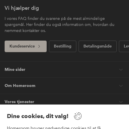
Vi hjælper dig
I vores FAQ finder du svarene på de mest almindelige
spørgsmål. Her finder du også information om, hvordan du
nemmest kontakter os.
Kundeservice
Bestilling
Betalingsmåde
Le
Mine sider
Om Homeroom
Vores tjenester
Dine cookies, dit valg!
Vilkår
Homeroom bruger nødvendige cookies til at få