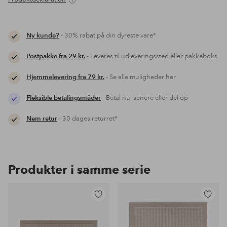
Ny kunde?
- 30% rabat på din dyreste vare*
Postpakke fra 29 kr.
- Leveres til udleveringssted eller pakkeboks
Hjemmelevering fra 79 kr.
- Se alle muligheder her
Fleksible betalingsmåder
- Betal nu, senere eller del op
Nem retur
- 30 dages returret*
Produkter i samme serie
Tilføj
Tilføj
til
til
favoritter
favoritter