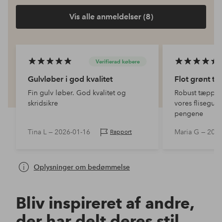
Vis alle anmeldelser (8)
Verifierad købere
Gulvløber i god kvalitet
Flot grønt t
Fin gulv løber. God kvalitet og
Robust tæppe,
skridsikre
vores flisegulv
pengene
Tina L —
2026-01-16
Maria G —
2025
Rapport
Oplysninger om bedømmelse
Bliv inspireret af andre,
der har delt deres stil