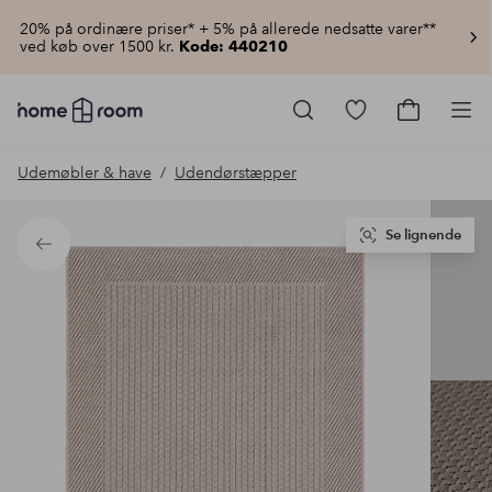
20% på ordinære priser* + 5% på allerede nedsatte varer**
ved køb over 1500 kr.
Kode: 440210
Homeroom
–
Gå
Gå
Pro
Alt
til
til
for
favoritmarkered
indkøbsku
Udemøbler & have
Udendørstæpper
hjemmet
produkter
til
lav
pris
Se lignende
Tilbage