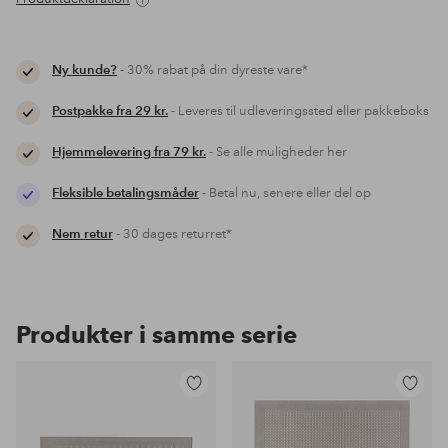
Ny kunde?
- 30% rabat på din dyreste vare*
Postpakke fra 29 kr.
- Leveres til udleveringssted eller pakkeboks
Hjemmelevering fra 79 kr.
- Se alle muligheder her
Fleksible betalingsmåder
- Betal nu, senere eller del op
Nem retur
- 30 dages returret*
Produkter i samme serie
Tilføj
Tilføj
til
til
favoritter
favoritter