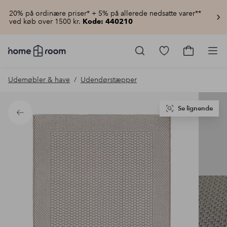
20% på ordinære priser* + 5% på allerede nedsatte varer**
ved køb over 1500 kr.
Kode: 440210
Homeroom
–
Gå
Gå
Pro
Alt
til
til
for
favoritmarkered
indkøbsku
Udemøbler & have
Udendørstæpper
hjemmet
produkter
til
lav
pris
Se lignende
Tilbage