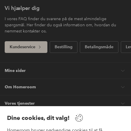
Vi hjælper dig
I vores FAQ finder du svarene på de mest almindelige
spørgsmål. Her finder du også information om, hvordan du
nemmest kontakter os.
Kundeservice
Bestilling
Betalingsmåde
Le
Mine sider
Om Homeroom
Vores tjenester
Dine cookies, dit valg!
Vilkår
Homeroom bruger nødvendige cookies til at få