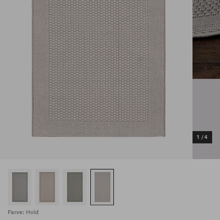
1
/
4
Farve: Hvid