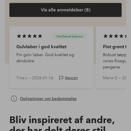
Vis alle anmeldelser (8)
Verifierad købere
Gulvløber i god kvalitet
Flot grønt t
Fin gulv løber. God kvalitet og
Robust tæppe,
skridsikre
vores flisegulv
pengene
Tina L —
2026-01-16
Maria G —
2025
Rapport
Oplysninger om bedømmelse
Bliv inspireret af andre,
der har delt deres stil