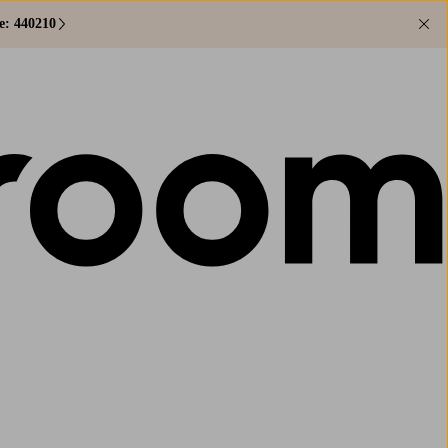
e: 440210
Lu