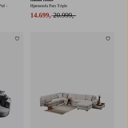
Puf -
Hjørnesofa Pars Triple
14.699,-
20.999,-
Tilføj til favoritter
Tilføj til f