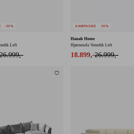
E
-30%
KAMPAGNE
-30%
Hanah Home
nedik Left
Hjørnesofa Venedik Left
26.999,-
18.899,-
26.999,-
Tilføj til favoritter