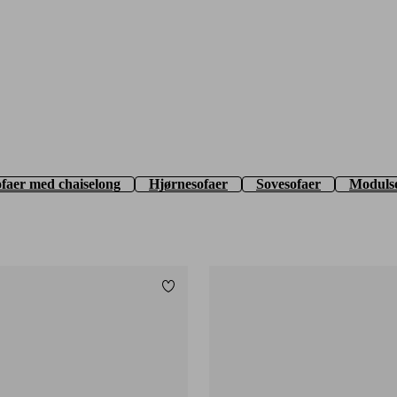
faer med chaiselong
Hjørnesofaer
Sovesofaer
Moduls
Tilføj til favoritter