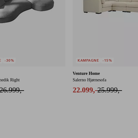
E
-30%
KAMPAGNE
-15%
Venture Home
nedik Right
Salerno Hjørnesofa
26.999,-
22.099,-
25.999,-