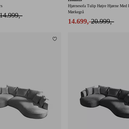
rs
Hjørnesofa Tulip Højre Hjørne Med 
Mørkegrå
14.999,-
14.699,-
20.999,-
Tilføj til favoritter