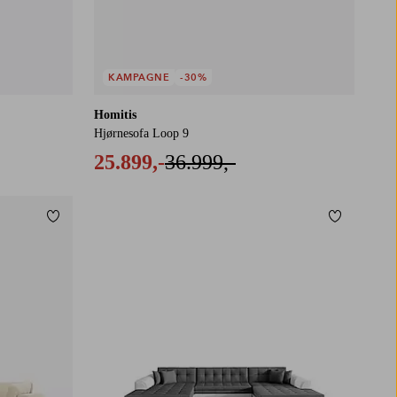
KAMPAGNE
-30%
Homitis
Hjørnesofa Loop 9
25.899,-
36.999,-
Tilføj til favoritter
Tilføj til f