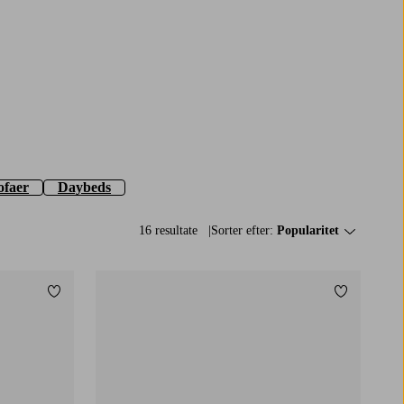
ofaer
Daybeds
16 resultate
Sorter efter:
Popularitet
Tilføj til favoritter
Tilføj til f