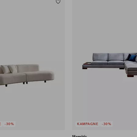
Tilføj til favoritter
E
-30%
KAMPAGNE
-30%
Homitis