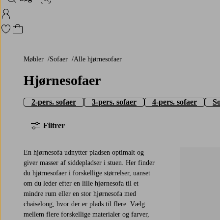
Billedsøgning
Log ind på Homeroom
Gå til favoritmarkerede produkter
Gå til indkøbskurven
Møbler
Sofaer
Alle hjørnesofaer
Hjørnesofaer
2-pers. sofaer
3-pers. sofaer
4-pers. sofaer
So
Filtrer
En hjørnesofa udnytter pladsen optimalt og
giver masser af siddepladser i stuen. Her finder
du hjørnesofaer i forskellige størrelser, uanset
om du leder efter en lille hjørnesofa til et
mindre rum eller en stor hjørnesofa med
chaiselong, hvor der er plads til flere. Vælg
mellem flere forskellige materialer og farver,