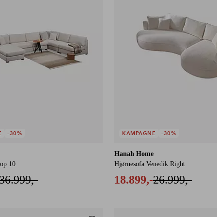
E
-30%
KAMPAGNE
-30%
Hanah Home
oop 10
Hjørnesofa Venedik Right
36.999,-
18.899,-
26.999,-