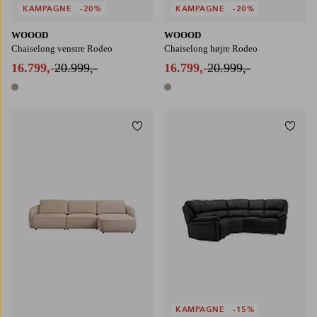
KAMPAGNE
-20%
KAMPAGNE
-20%
WOOOD
WOOOD
Chaiselong venstre Rodeo
Chaiselong højre Rodeo
16.799,-
20.999,-
16.799,-
20.999,-
1 farve
1 farve
Tilføj til favoritter
Tilføj
KAMPAGNE
-15%