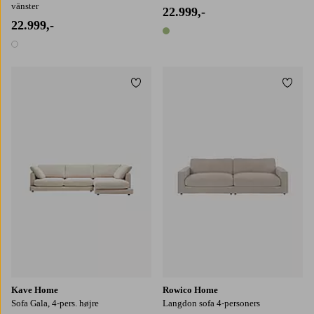
vänster
22.999,-
22.999,-
1 farve
1 farve
Tilføj til favoritter
Tilføj
Kave Home
Rowico Home
Sofa Gala, 4-pers. højre
Langdon sofa 4-personers