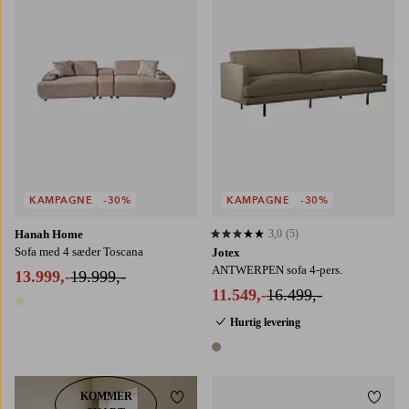
KAMPAGNE
-30%
KAMPAGNE
-30%
Hanah Home
3,0
(5)
3,0 baseret på 5 bedømmelser
Sofa med 4 sæder Toscana
Jotex
ANTWERPEN sofa 4-pers.
13.999,-
19.999,-
11.549,-
16.499,-
1 farve
Hurtig levering
1 farve
KOMMER
Tilføj til favoritter
Tilføj