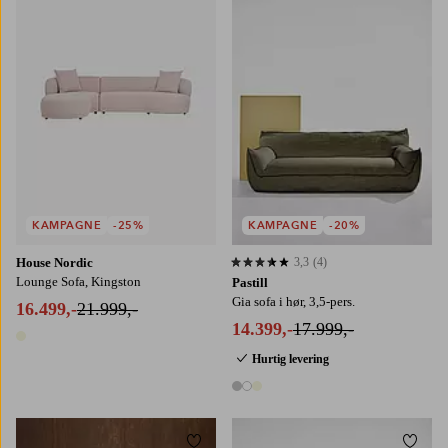
KAMPAGNE
-25%
KAMPAGNE
-20%
House Nordic
3,3
(4)
3,3 baseret på 4 bedømmelser
Lounge Sofa, Kingston
Pastill
Gia sofa i hør, 3,5-pers.
16.499,-
21.999,-
14.399,-
17.999,-
1 farve
Hurtig levering
3 farver
Tilføj til favoritter
Tilføj