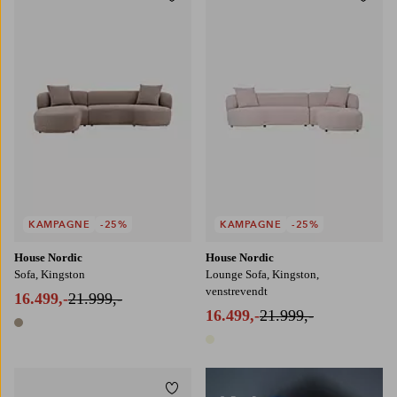
Tilføj til favoritter
Tilføj
KAMPAGNE
-25%
KAMPAGNE
-25%
House Nordic
House Nordic
Sofa, Kingston
Lounge Sofa, Kingston,
venstrevendt
16.499,-
21.999,-
16.499,-
21.999,-
1 farve
1 farve
Tilføj til favoritter