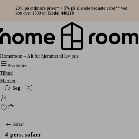
20% på ordinære priser* + 5% på allerede nedsatte varer** ved
køb over 1500 kr.
Kode: 440210
Homeroom – Alt for hjemmet til lav pris
Produkter
Tilbud
Mærker
Søg
Billedsøgning
Log ind på Homeroom
Gå til favoritmarkerede produkter
Gå til indkøbskurven
Sofaer
4-pers. sofaer