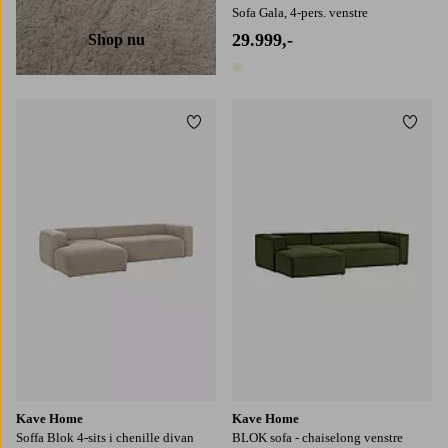
Sofa Gala, 4-pers. venstre
29.999,-
Shop nu
1 farve
Tilføj til favoritter
Tilføj
Kave Home
Kave Home
Soffa Blok 4-sits i chenille divan
BLOK sofa - chaiselong venstre