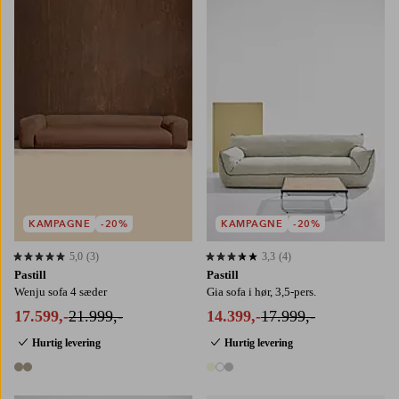
KAMPAGNE
-20%
KAMPAGNE
-20%
5,0
(3)
3,3
(4)
5,0 baseret på 3 bedømmelser
3,3 baseret på 4 bedømmelser
Pastill
Pastill
Wenju sofa 4 sæder
Gia sofa i hør, 3,5-pers.
17.599,-
21.999,-
14.399,-
17.999,-
Hurtig levering
Hurtig levering
2 farver
3 farver