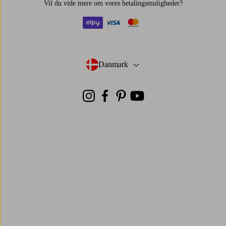
Vil du vide mere om
vores betalingsmuligheder
?
elpy
visa
mastercard
Danmark
- Vælg land
Instagram
Facebook
Pinterest
Youtube