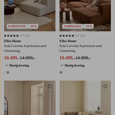
KAMPAGNE
-30%
KAMPAGNE
-30%
4,7
(11)
4,7
(11)
4,7 baseret på 11 bedømmelser
4,7 baseret på 11 bedømmelser
Ellos Home
Ellos Home
Sofa Corvetta 4-personers med
Sofa Corvetta 4-personers med
Chaiselong
Chaiselong
10.499,-
14.999,-
10.499,-
14.999,-
Hurtig levering
Hurtig levering
2 farver
2 farver
Tilføj til favoritter
Tilføj