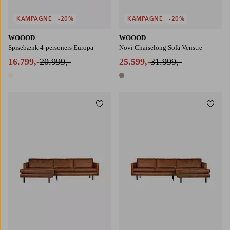
KAMPAGNE
-20%
KAMPAGNE
-20%
WOOOD
WOOOD
Spisebænk 4-personers Europa
Novi Chaiselong Sofa Venstre
16.799,-
20.999,-
25.599,-
31.999,-
1 farve
1 farve
Tilføj til favoritter
Tilføj