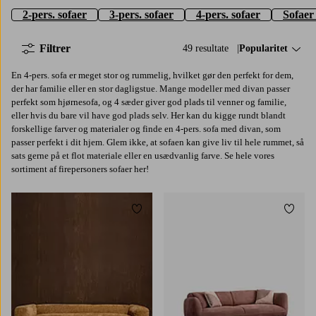
2-pers. sofaer
3-pers. sofaer
4-pers. sofaer
Sofaer
Filtrer
49 resultate
Sorter efter:
Popularitet
En 4-pers. sofa er meget stor og rummelig, hvilket gør den perfekt for dem,
der har familie eller en stor dagligstue. Mange modeller med divan passer
perfekt som hjørnesofa, og 4 sæder giver god plads til venner og familie,
eller hvis du bare vil have god plads selv. Her kan du kigge rundt blandt
forskellige farver og materialer og finde en 4-pers. sofa med divan, som
passer perfekt i dit hjem. Glem ikke, at sofaen kan give liv til hele rummet, så
sats gerne på et flot materiale eller en usædvanlig farve. Se hele vores
sortiment af firepersoners sofaer her!
Tilføj til favoritter
Tilføj