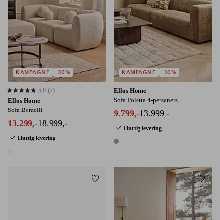
KAMPAGNE
-30%
KAMPAGNE
-30%
5,0
(2)
Ellos Home
5,0 baseret på 2 bedømmelser
Sofa Poletta 4-personers
Ellos Home
Sofa Bomelli
9.799,-
13.999,-
13.299,-
18.999,-
Hurtig levering
Hurtig levering
1 farve
1 farve
Tilføj til favoritter
Tilføj