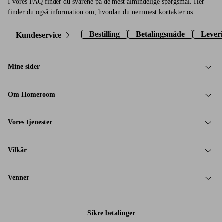
I vores FAQ finder du svarene på de mest almindelige spørgsmål. Her
finder du også information om, hvordan du nemmest kontakter os.
Bestilling
Betalingsmåde
Lever
Kundeservice
Mine sider
Om Homeroom
Vores tjenester
Vilkår
Venner
Sikre betalinger