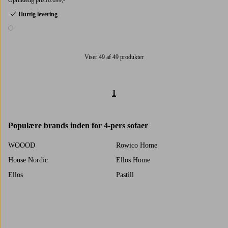
Hurtig levering
1 farve
Viser 49 af 49 produkter
1
Populære brands inden for 4-pers sofaer
WOOOD
Rowico Home
House Nordic
Ellos Home
Ellos
Pastill
Kave Home
Hanah Home
Jotex
Venture Home
Trustpilot