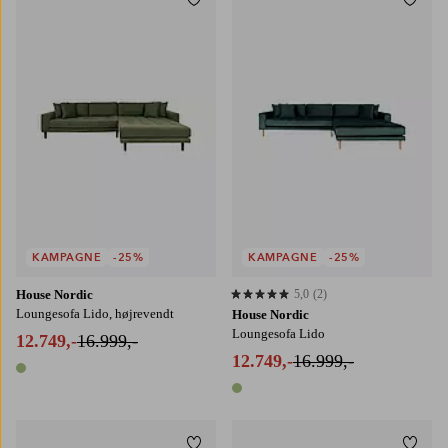
Tilføj til favoritter
Tilføj
KAMPAGNE
-25%
KAMPAGNE
-25%
House Nordic
5,0
(2)
5,0 baseret på 2 bedømmelser
Loungesofa Lido, højrevendt
House Nordic
Loungesofa Lido
12.749,-
16.999,-
12.749,-
16.999,-
1 farve
1 farve