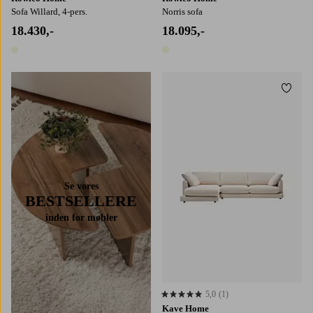
Sofa Willard, 4-pers.
Norris sofa
18.430,-
18.095,-
1 farve
1 farve
Tilføj
Se vores
BESTSELLERE
inden for møbler
5,0
(1)
5,0 baseret på 1 bedømmelser
Kave Home