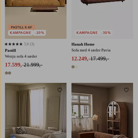
KAMPAGNE
-20%
KAMPAGNE
-30%
5,0
(3)
Hanah Home
5,0 baseret på 3 bedømmelser
Sofa med 4 sæder Pavia
Pastill
Wenju sofa 4 sæder
12.249,-
17.499,-
17.599,-
21.999,-
2 farver
2 farver
Tilføj til favoritter
Tilføj