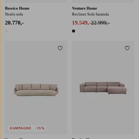
Rowico Home
Venture Home
Norris sofa
Recliner Sofa Saranda
20.770,-
19.549,-
22.999,-
1 farve
1 farve
Tilføj til favoritter
Tilføj
KAMPAGNE
-15%