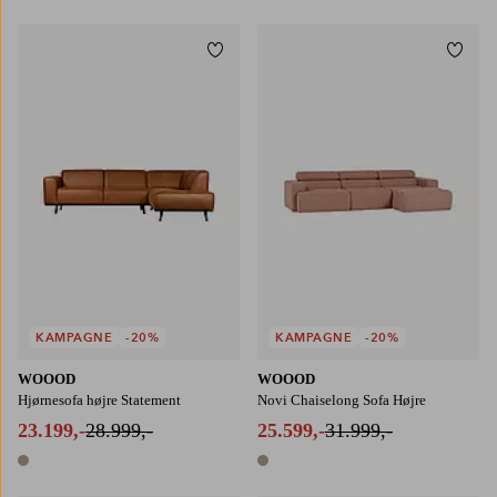
Tilføj til favoritter
Tilføj
KAMPAGNE
-20%
KAMPAGNE
-20%
WOOOD
WOOOD
Hjørnesofa højre Statement
Novi Chaiselong Sofa Højre
23.199,-
28.999,-
25.599,-
31.999,-
1 farve
1 farve