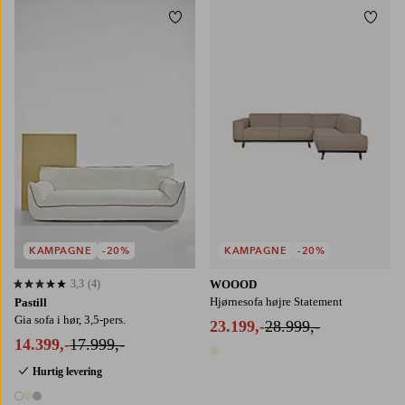
Tilføj til favoritter
Tilføj
KAMPAGNE
-20%
KAMPAGNE
-20%
3,3
(4)
WOOOD
3,3 baseret på 4 bedømmelser
Hjørnesofa højre Statement
Pastill
Gia sofa i hør, 3,5-pers.
23.199,-
28.999,-
14.399,-
17.999,-
1 farve
Hurtig levering
3 farver