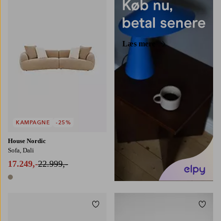
Læs mere
KAMPAGNE
-25%
House Nordic
Sofa, Dali
17.249,-
22.999,-
1 farve
Tilføj til favoritter
Tilføj