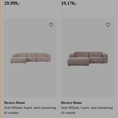
29.999,-
19.170,-
1 farve
1 farve
Tilføj til favoritter
Tilføj
Rowico Home
Rowico Home
Sofa Willard, 4-pers. med chaiselong
Sofa Willard, 3-pers. med chaiselong
til venstre
til venstre