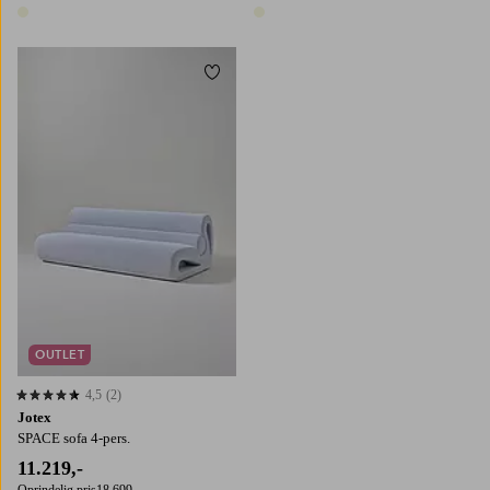
1 farve
1 farve
Tilføj til favoritter
OUTLET
4,5
(2)
4,5 baseret på 2 bedømmelser
Jotex
SPACE sofa 4-pers.
11.219,-
Oprindelig pris
18.699,-