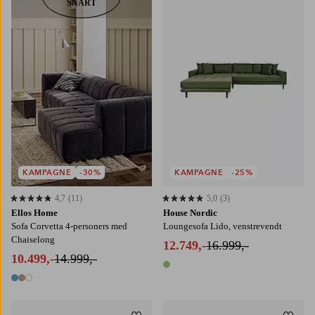
SNART
KAMPAGNE
-30%
KAMPAGNE
-25%
4,7
(11)
5,0
(3)
4,7 baseret på 11 bedømmelser
5,0 baseret på 3 bedømmelser
Ellos Home
House Nordic
Sofa Corvetta 4-personers med
Loungesofa Lido, venstrevendt
Chaiselong
12.749,-
16.999,-
10.499,-
14.999,-
1 farve
3 farver