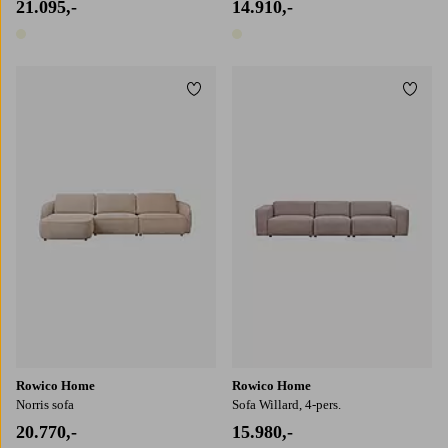
21.095,-
14.910,-
1 farve
1 farve
Tilføj til favoritter
Tilføj
Rowico Home
Rowico Home
Norris sofa
Sofa Willard, 4-pers.
20.770,-
15.980,-