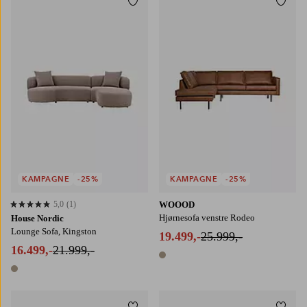
Tilføj til favoritter
Tilføj
KAMPAGNE
-25%
KAMPAGNE
-25%
5,0
(1)
WOOOD
5,0 baseret på 1 bedømmelser
Hjørnesofa venstre Rodeo
House Nordic
Lounge Sofa, Kingston
19.499,-
25.999,-
16.499,-
21.999,-
1 farve
1 farve