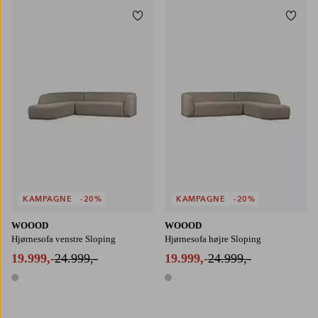
Tilføj til favoritter
Tilføj
KAMPAGNE
-20%
KAMPAGNE
-20%
WOOOD
WOOOD
Hjørnesofa venstre Sloping
Hjørnesofa højre Sloping
19.999,-
24.999,-
19.999,-
24.999,-
1 farve
1 farve