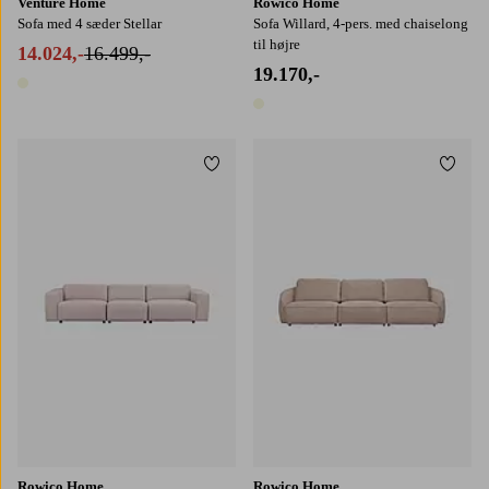
Venture Home
Rowico Home
Sofa med 4 sæder Stellar
Sofa Willard, 4-pers. med chaiselong
til højre
14.024,-
16.499,-
19.170,-
1 farve
1 farve
Tilføj til favoritter
Tilføj
Rowico Home
Rowico Home